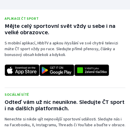
Stolní tenis
Triatlon
APLIKACE ČT SPORT
Mějte celý sportovní svět vždy u sebe i na
Veslování
velké obrazovce.
S mobilní aplikací, HbbTV a apkou iVysílání ve své chytré televizi
Vodní slalom
máte ČT sport vždy po ruce. Sledujte přímé přenosy, články a
bonusový obsah kdekoli a kdykoli.
Volejbal
Ostatní
SOCIÁLNÍ SÍTĚ
Odteď vám už nic neunikne. Sledujte ČT sport
i na dalších platformách.
Nenechte si nikde ujít nejnovější sportovní události. Sledujte nás i
na Facebooku, X, Instagramu, Threads či YouTube a buďte v obraze.