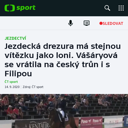
POPULÁRNÍ
SLEDOVAT
Fotbal
JEZDECTVÍ
Jezdecká drezura má stejnou
Hokej
vítězku jako loni. Vášáryová
se vrátila na český trůn i s
Tenis
Filipou
Atletika
ČT sport
14. 9. 2020
|
Zdroj:
ČT sport
Cyklistika
DALŠÍ SPORTY
Americký fotbal
NEPŘEHLÉDNĚTE