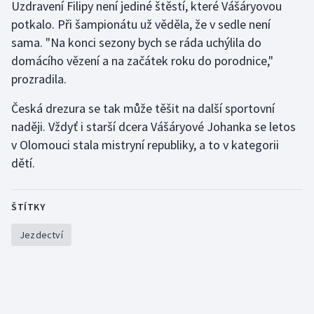
Uzdravení Filipy není jediné štěstí, které Vášáryovou
Olympijské hry
potkalo. Při šampionátu už věděla, že v sedle není
sama. "Na konci sezony bych se ráda uchýlila do
Parasport
domácího vězení a na začátek roku do porodnice,"
prozradila.
Plavání
Česká drezura se tak může těšit na další sportovní
Plážový volejbal
naději. Vždyť i starší dcera Vášáryové Johanka se letos
v Olomouci stala mistryní republiky, a to v kategorii
Ragby
dětí.
Rychlobruslení
ŠTÍTKY
Rychlostní kanoistika
Jezdectví
Short track
Sportovní střelba