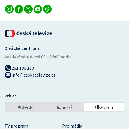
Divácké centrum
každý všední den:
8:00—16:00 hodin
261 136 113
info@ceskatelevize.cz
Vzhled
Světlý
Tmavý
Systém
TV program
Pro média