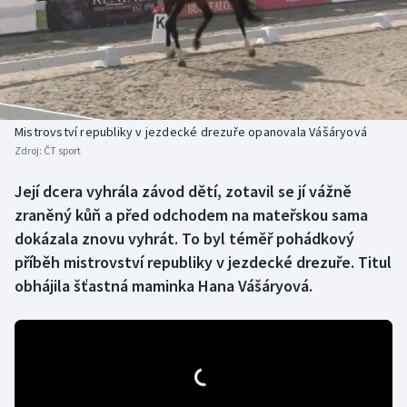
Baseball a softbal
Soutěže
Basketbal
Historické návraty
Biatlon
Aplikace ČT sport
Mistrovství republiky v jezdecké drezuře opanovala Vášáryová
Boby a skeleton
AZ kvíz
Zdroj:
ČT sport
Box
Její dcera vyhrála závod dětí, zotavil se jí vážně
zraněný kůň a před odchodem na mateřskou sama
Curling
dokázala znovu vyhrát. To byl téměř pohádkový
příběh mistrovství republiky v jezdecké drezuře. Titul
Dostihy
obhájila šťastná maminka Hana Vášáryová.
Florbal
Futsal
Golf