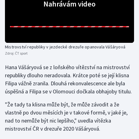
Nahrávám video
Gymnastika
Házená
Jezdectví
Mistrovství republiky v jezdecké drezuře opanovala Vášáryová
Zdroj:
ČT sport
Judo
Hana Vášáryová se z loňského vítězství na mistrovství
Krasobruslení
republiky dlouho neradovala. Krátce poté se její klisna
Filipa vážně zranila. Dlouhá rekonvalescence ale byla
Lezení
úspěšná a Filipa se v Olomouci dočkala obhajoby titulu.
Lyže a snowboard
"Že tady ta klisna může být, že může závodit a že
vlastně po dvou měsících je v takové formě, v jaké je,
Moderní pětiboj
nad to nemůže být nic lepšího," uvedla vítězka
mistrovství ČR v drezuře 2020 Vášáryová.
Motorsport