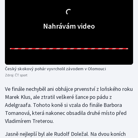
Gymnastika
Nahrávám video
Házená
Jezdectví
Judo
Český skokový pohár vyvrcholil závodem v Olomouci
Krasobruslení
Zdroj:
ČT sport
Lezení
Ve finále nechyběl ani obhájce prvenství z loňského roku
Marek Klus, ale ztratil veškeré šance po pádu z
Lyže a snowboard
Adelgraafa. Tohoto koně si vzala do finále Barbora
Tomanová, která nakonec obsadila druhé místo před
Moderní pětiboj
Vladimírem Treterou.
Motorsport
Jasně nejlepší byl ale Rudolf Doležal. Na dvou koních