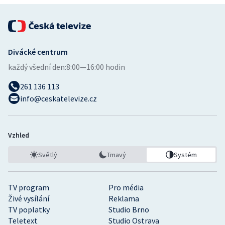
Divácké centrum
každý všední den:
8:00—16:00 hodin
261 136 113
info@ceskatelevize.cz
Vzhled
Světlý
Tmavý
Systém
TV program
Pro média
Živé vysílání
Reklama
TV poplatky
Studio Brno
Teletext
Studio Ostrava