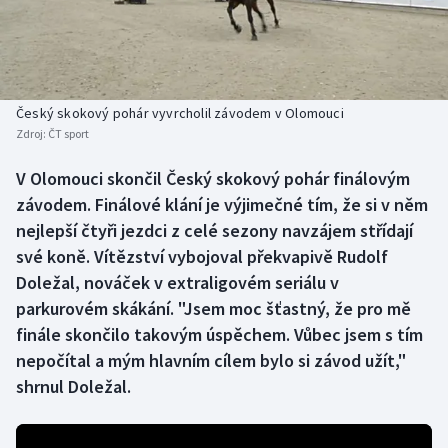
Baseball a softbal
Soutěže
Basketbal
Historické návraty
Biatlon
Aplikace ČT sport
Český skokový pohár vyvrcholil závodem v Olomouci
Zdroj:
ČT sport
Boby a skeleton
AZ kvíz
V Olomouci skončil Český skokový pohár finálovým
závodem. Finálové klání je výjimečné tím, že si v něm
Box
nejlepší čtyři jezdci z celé sezony navzájem střídají
Curling
své koně. Vítězství vybojoval překvapivě Rudolf
Doležal, nováček v extraligovém seriálu v
Dostihy
parkurovém skákání. "Jsem moc šťastný, že pro mě
finále skončilo takovým úspěchem. Vůbec jsem s tím
Florbal
nepočítal a mým hlavním cílem bylo si závod užít,"
shrnul Doležal.
Futsal
Golf