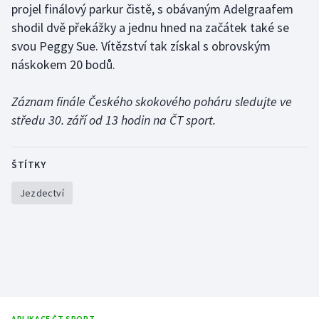
projel finálový parkur čistě, s obávaným Adelgraafem
Olympijské hry
shodil dvě překážky a jednu hned na začátek také se
svou Peggy Sue. Vítězství tak získal s obrovským
Parasport
náskokem 20 bodů.
Plavání
Záznam finále Českého skokového poháru sledujte ve
středu 30. září od 13 hodin na ČT sport.
Plážový volejbal
Ragby
ŠTÍTKY
Rychlobruslení
Jezdectví
Rychlostní kanoistika
Short track
Sportovní střelba
APLIKACE ČT SPORT