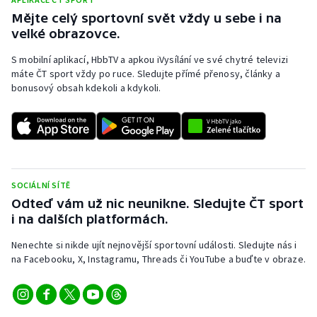
Stolní tenis
Mějte celý sportovní svět vždy u sebe i na
velké obrazovce.
Triatlon
S mobilní aplikací, HbbTV a apkou iVysílání ve své chytré televizi
máte ČT sport vždy po ruce. Sledujte přímé přenosy, články a
Veslování
bonusový obsah kdekoli a kdykoli.
Vodní slalom
Volejbal
Ostatní
SOCIÁLNÍ SÍTĚ
Odteď vám už nic neunikne. Sledujte ČT sport
i na dalších platformách.
Nenechte si nikde ujít nejnovější sportovní události. Sledujte nás i
na Facebooku, X, Instagramu, Threads či YouTube a buďte v obraze.