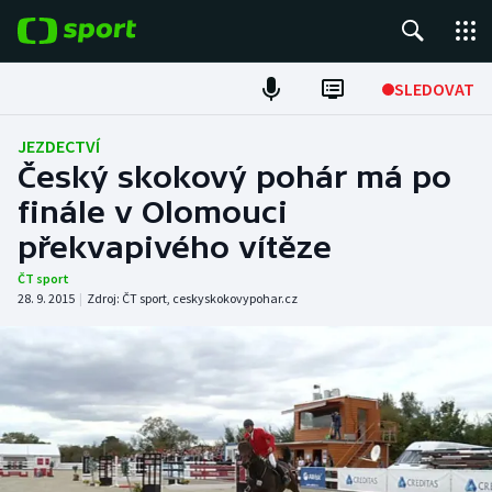
POPULÁRNÍ
SLEDOVAT
Fotbal
JEZDECTVÍ
Český skokový pohár má po
Hokej
finále v Olomouci
překvapivého vítěze
Tenis
ČT sport
Atletika
28. 9. 2015
|
Zdroj:
ČT sport
,
ceskyskokovypohar.cz
Cyklistika
DALŠÍ SPORTY
Americký fotbal
NEPŘEHLÉDNĚTE