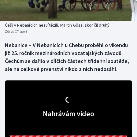
Baseball a softbal
Soutěže
Basketbal
Historické návraty
Češi v Nebanicích nezvítězili, Martin Gössl skončil druhý
Zdroj:
ČT sport
Biatlon
Aplikace ČT sport
Nebanice – V Nebanicích u Chebu proběhl o víkendu
Boby a skeleton
AZ kvíz
již 25. ročník mezinárodních vozatajských závodů.
Čechům se dařilo v dílčích částech třídenní soutěže,
Box
ale na celkové prvenství nikdo z nich nedosáhl.
Curling
Dostihy
Florbal
Nahrávám video
Futsal
Golf