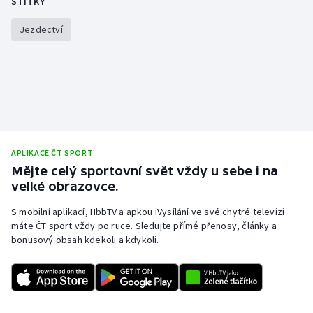
ŠTÍTKY
Olympijské hry
Jezdectví
Parasport
Plavání
Plážový volejbal
APLIKACE ČT SPORT
Ragby
Mějte celý sportovní svět vždy u sebe i na
velké obrazovce.
Rychlobruslení
S mobilní aplikací, HbbTV a apkou iVysílání ve své chytré televizi
Rychlostní kanoistika
máte ČT sport vždy po ruce. Sledujte přímé přenosy, články a
bonusový obsah kdekoli a kdykoli.
Short track
Sportovní střelba