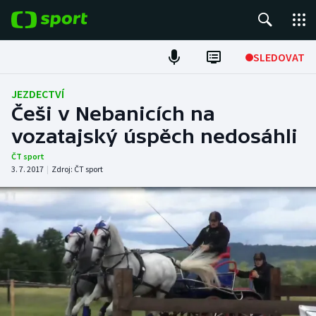
POPULÁRNÍ
SLEDOVAT
Fotbal
JEZDECTVÍ
Češi v Nebanicích na
Hokej
vozatajský úspěch nedosáhli
Tenis
ČT sport
3. 7. 2017
|
Zdroj:
ČT sport
Atletika
Cyklistika
DALŠÍ SPORTY
Americký fotbal
NEPŘEHLÉDNĚTE