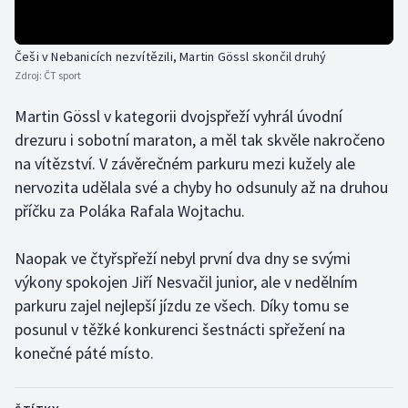
Gymnastika
Češi v Nebanicích nezvítězili, Martin Gössl skončil druhý
Zdroj:
ČT sport
Házená
Martin Gössl v kategorii dvojspřeží vyhrál úvodní
Jezdectví
drezuru i sobotní maraton, a měl tak skvěle nakročeno
na vítězství. V závěrečném parkuru mezi kužely ale
Judo
nervozita udělala své a chyby ho odsunuly až na druhou
příčku za Poláka Rafala Wojtachu.
Krasobruslení
Naopak ve čtyřspřeží nebyl první dva dny se svými
Lezení
výkony spokojen Jiří Nesvačil junior, ale v nedělním
parkuru zajel nejlepší jízdu ze všech. Díky tomu se
Lyže a snowboard
posunul v těžké konkurenci šestnácti spřežení na
Moderní pětiboj
konečné páté místo.
Motorsport