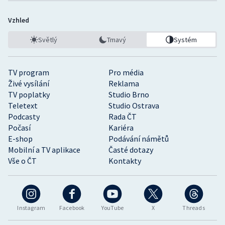
Vzhled
Světlý
Tmavý
Systém
TV program
Pro média
Živé vysílání
Reklama
TV poplatky
Studio Brno
Teletext
Studio Ostrava
Podcasty
Rada ČT
Počasí
Kariéra
E-shop
Podávání námětů
Mobilní a TV aplikace
Časté dotazy
Vše o ČT
Kontakty
Instagram
Facebook
YouTube
X
Threads