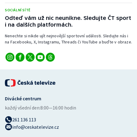
Stolní tenis
SOCIÁLNÍ SÍTĚ
Odteď vám už nic neunikne. Sledujte ČT sport
Triatlon
i na dalších platformách.
Veslování
Nenechte si nikde ujít nejnovější sportovní události. Sledujte nás i
na Facebooku, X, Instagramu, Threads či YouTube a buďte v obraze.
Vodní slalom
Volejbal
Ostatní
Divácké centrum
každý všední den:
8:00—16:00 hodin
261 136 113
info@ceskatelevize.cz