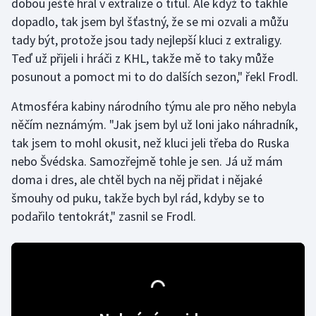
dobou ještě hrál v extralize o titul. Ale když to takhle
dopadlo, tak jsem byl šťastný, že se mi ozvali a můžu
Gymnastika
tady být, protože jsou tady nejlepší kluci z extraligy.
Teď už přijeli i hráči z KHL, takže mě to taky může
Házená
posunout a pomoct mi to do dalších sezon," řekl Frodl.
Jezdectví
Atmosféra kabiny národního týmu ale pro něho nebyla
něčím neznámým. "Jak jsem byl už loni jako náhradník,
Judo
tak jsem to mohl okusit, než kluci jeli třeba do Ruska
nebo Švédska. Samozřejmě tohle je sen. Já už mám
Krasobruslení
doma i dres, ale chtěl bych na něj přidat i nějaké
šmouhy od puku, takže bych byl rád, kdyby se to
Lezení
podařilo tentokrát," zasnil se Frodl.
Lyže a snowboard
Moderní pětiboj
Motorsport