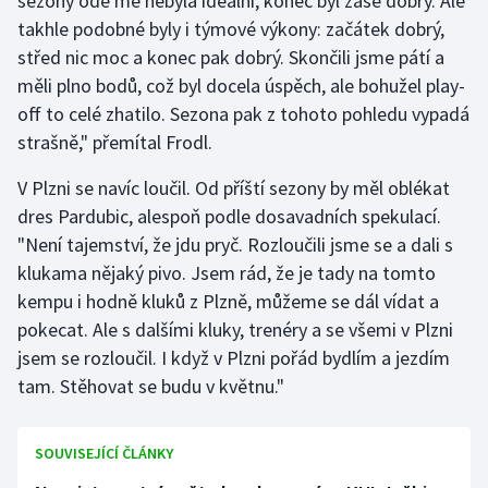
sezony ode mě nebyla ideální, konec byl zase dobrý. Ale
takhle podobné byly i týmové výkony: začátek dobrý,
střed nic moc a konec pak dobrý. Skončili jsme pátí a
měli plno bodů, což byl docela úspěch, ale bohužel play-
off to celé zhatilo. Sezona pak z tohoto pohledu vypadá
strašně," přemítal Frodl.
V Plzni se navíc loučil. Od příští sezony by měl oblékat
dres Pardubic, alespoň podle dosavadních spekulací.
"Není tajemství, že jdu pryč. Rozloučili jsme se a dali s
klukama nějaký pivo. Jsem rád, že je tady na tomto
kempu i hodně kluků z Plzně, můžeme se dál vídat a
pokecat. Ale s dalšími kluky, trenéry a se všemi v Plzni
jsem se rozloučil. I když v Plzni pořád bydlím a jezdím
tam. Stěhovat se budu v květnu."
SOUVISEJÍCÍ ČLÁNKY