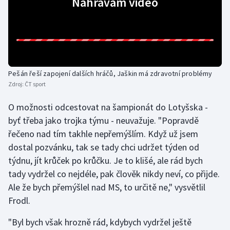
Nahrávám video
Olympijské hry
Parasport
Plavání
Pešán řeší zapojení dalších hráčů, Jaškin má zdravotní problémy
Zdroj:
ČT sport
Plážový volejbal
O možnosti odcestovat na šampionát do Lotyšska -
Ragby
byť třeba jako trojka týmu - neuvažuje. "Popravdě
řečeno nad tím takhle nepřemýšlím. Když už jsem
Rychlobruslení
dostal pozvánku, tak se tady chci udržet týden od
týdnu, jít krůček po krůčku. Je to klišé, ale rád bych
Rychlostní kanoistika
tady vydržel co nejdéle, pak člověk nikdy neví, co přijde.
Ale že bych přemýšlel nad MS, to určitě ne," vysvětlil
Short track
Frodl.
Sportovní střelba
"Byl bych však hrozně rád, kdybych vydržel ještě