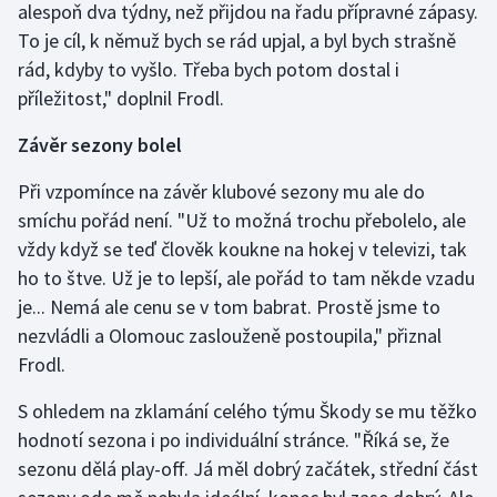
alespoň dva týdny, než přijdou na řadu přípravné zápasy.
Stolní tenis
To je cíl, k němuž bych se rád upjal, a byl bych strašně
rád, kdyby to vyšlo. Třeba bych potom dostal i
Triatlon
příležitost," doplnil Frodl.
Veslování
Závěr sezony bolel
Vodní slalom
Při vzpomínce na závěr klubové sezony mu ale do
smíchu pořád není. "Už to možná trochu přebolelo, ale
Volejbal
vždy když se teď člověk koukne na hokej v televizi, tak
ho to štve. Už je to lepší, ale pořád to tam někde vzadu
Ostatní
je... Nemá ale cenu se v tom babrat. Prostě jsme to
nezvládli a Olomouc zaslouženě postoupila," přiznal
Frodl.
S ohledem na zklamání celého týmu Škody se mu těžko
hodnotí sezona i po individuální stránce. "Říká se, že
sezonu dělá play-off. Já měl dobrý začátek, střední část