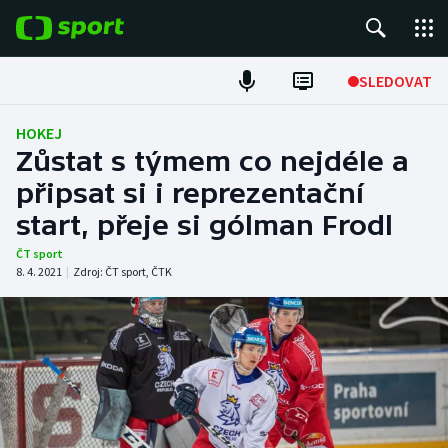
POPULÁRNÍ
SLEDOVAT
Fotbal
HOKEJ
Zůstat s týmem co nejdéle a
Hokej
připsat si i reprezentační
start, přeje si gólman Frodl
Tenis
ČT sport
Atletika
8. 4. 2021
|
Zdroj:
ČT sport
,
ČTK
Cyklistika
DALŠÍ SPORTY
Americký fotbal
NEPŘEHLÉDNĚTE