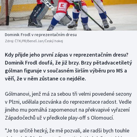
Baseball a softbal
Soutěže
Basketbal
Historické návraty
Biatlon
Aplikace ČT sport
Dominik Frodl v reprezentačním dresu
Zdroj:
ČTK/PR/Beneš Jan/Český hokej
Boby a skeleton
AZ kvíz
Kdy přijde jeho první zápas v reprezentačním dresu?
Dominik Frodl doufá, že již brzy. Brzy pětadvacetiletý
Box
gólman figuruje v současném širším výběru pro MS a
Curling
věří, že v něm zůstane co nejdéle.
Dostihy
Gólmanovi, jenž má za sebou tři velmi povedené sezony
v Plzni, udělala pozvánka do reprezentace radost. Vedle
Florbal
jiného mu pomáhá zapomenout na překvapivé vyřazení
Západočechů už v předkole play-off s Olomoucí.
Futsal
"Je to určitě hezký, že mě pozvali, ale radši bych touhle
Golf