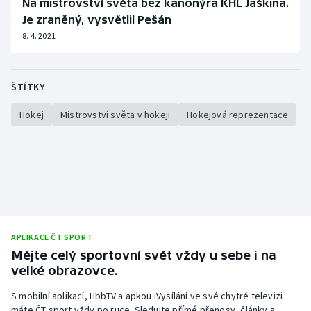
Na mistrovství světa bez kanonýra KHL Jaškina.
Je zraněný, vysvětlil Pešán
8. 4. 2021
ŠTÍTKY
Hokej
Mistrovství světa v hokeji
Hokejová reprezentace
APLIKACE ČT SPORT
Mějte celý sportovní svět vždy u sebe i na
velké obrazovce.
S mobilní aplikací, HbbTV a apkou iVysílání ve své chytré televizi
máte ČT sport vždy po ruce. Sledujte přímé přenosy, články a