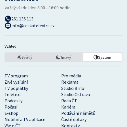
každý všední den:
8:00—16:00 hodin
261 136 113
info@ceskatelevize.cz
Vzhled
Světlý
Tmavý
Systém
TV program
Pro média
Živé vysílání
Reklama
TV poplatky
Studio Brno
Teletext
Studio Ostrava
Podcasty
Rada ČT
Počasí
Kariéra
E-shop
Podávání námětů
Mobilní a TV aplikace
Časté dotazy
Vše o ČT
Kontakty