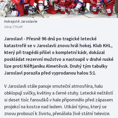
Baseball a softbal
Soutěže
Basketbal
Historické návraty
Hokejisté Jaroslavle
Zdroj:
ČTK/AP
Biatlon
Aplikace ČT sport
Jaroslavl - Přesně 96 dnů po tragické letecké
Boby a skeleton
AZ kvíz
katastrofě se v Jaroslavli znovu hrál hokej. Klub KHL,
který při tragédii přišel o kompletní kádr, dokázal
Box
poskládat rezervní mužstvo a nastoupil v druhé ruské
lize proti Něftjaniku Almetěvsk. Druhý tým tabulky
Curling
Jaroslavl porazila před vyprodanou halou 5:1.
Dostihy
V Jaroslavli stále panuje smuteční atmosféra, halu
Florbal
obklopují svíčky, květiny a černé stuhy. Letecké neštěstí
si deset tisíc fanoušků v hale připomnělo před zápasem
Futsal
projekcí na kostce nad ledem. Utkání týmu, který se
znovu probouzí k životu, přenášela živě státní televize.
Golf