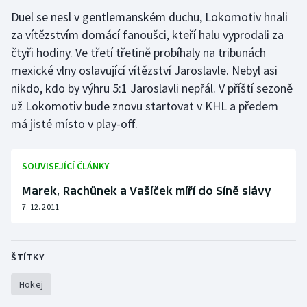
Duel se nesl v gentlemanském duchu, Lokomotiv hnali
Gymnastika
za vítězstvím domácí fanoušci, kteří halu vyprodali za
čtyři hodiny. Ve třetí třetině probíhaly na tribunách
Házená
mexické vlny oslavující vítězství Jaroslavle. Nebyl asi
nikdo, kdo by výhru 5:1 Jaroslavli nepřál. V příští sezoně
Jezdectví
už Lokomotiv bude znovu startovat v KHL a předem
má jisté místo v play-off.
Judo
Krasobruslení
SOUVISEJÍCÍ ČLÁNKY
Marek, Rachůnek a Vašíček míří do Síně slávy
Lezení
7. 12. 2011
Lyže a snowboard
ŠTÍTKY
Moderní pětiboj
Hokej
Motorsport