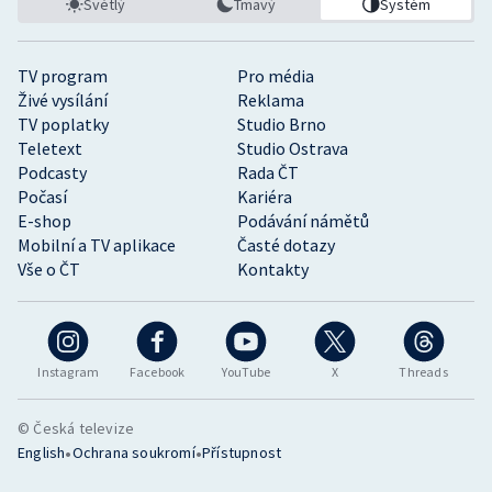
Světlý
Tmavý
Systém
TV program
Pro média
Živé vysílání
Reklama
TV poplatky
Studio Brno
Teletext
Studio Ostrava
Podcasty
Rada ČT
Počasí
Kariéra
E-shop
Podávání námětů
Mobilní a TV aplikace
Časté dotazy
Vše o ČT
Kontakty
Instagram
Facebook
YouTube
X
Threads
© Česká televize
•
•
English
Ochrana soukromí
Přístupnost