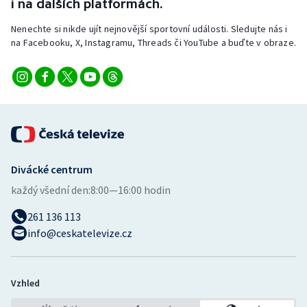
i na dalších platformách.
Stolní tenis
Nenechte si nikde ujít nejnovější sportovní události. Sledujte nás i
Triatlon
na Facebooku, X, Instagramu, Threads či YouTube a buďte v obraze.
Veslování
Vodní slalom
Volejbal
Divácké centrum
Ostatní
každý všední den:
8:00—16:00 hodin
261 136 113
info@ceskatelevize.cz
Vzhled