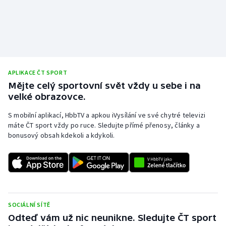
Olympijské hry
Parasport
Plavání
APLIKACE ČT SPORT
Mějte celý sportovní svět vždy u sebe i na
Plážový volejbal
velké obrazovce.
Ragby
S mobilní aplikací, HbbTV a apkou iVysílání ve své chytré televizi
máte ČT sport vždy po ruce. Sledujte přímé přenosy, články a
bonusový obsah kdekoli a kdykoli.
Rychlobruslení
Rychlostní kanoistika
Short track
SOCIÁLNÍ SÍTĚ
Sportovní střelba
Odteď vám už nic neunikne. Sledujte ČT sport