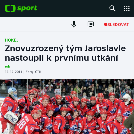
POPULÁRNÍ
SLEDOVAT
Fotbal
HOKEJ
Znovuzrozený tým Jaroslavle
Hokej
nastoupil k prvnímu utkání
Tenis
erb
12. 12. 2011
|
Zdroj:
ČTK
Atletika
Cyklistika
DALŠÍ SPORTY
Americký fotbal
NEPŘEHLÉDNĚTE