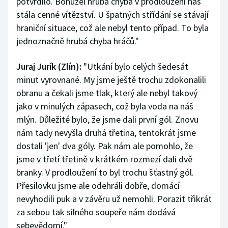
potvrdilo. Bohužel hrubá chyba v prodloužení nás
stála cenné vítězství. U špatných střídání se stávají
hraniční situace, což ale nebyl tento případ. To byla
jednoznačně hrubá chyba hráčů."
Juraj Jurík (Zlín):
"Utkání bylo celých šedesát
minut vyrovnané. My jsme ještě trochu zdokonalili
obranu a čekali jsme tlak, který ale nebyl takový
jako v minulých zápasech, což byla voda na náš
mlýn. Důležité bylo, že jsme dali první gól. Znovu
nám tady nevyšla druhá třetina, tentokrát jsme
dostali 'jen' dva góly. Pak nám ale pomohlo, že
jsme v třetí třetině v krátkém rozmezí dali dvě
branky. V prodloužení to byl trochu šťastný gól.
Přesilovku jsme ale odehráli dobře, domácí
nevyhodili puk a v závěru už nemohli. Porazit třikrát
za sebou tak silného soupeře nám dodává
sebevědomí."