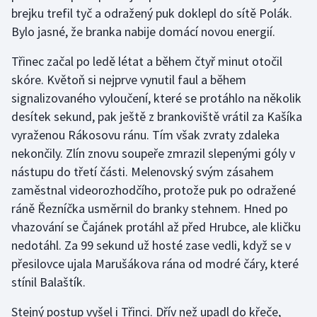
brejku trefil tyč a odražený puk doklepl do sítě Polák.
Olympijské hry
Bylo jasné, že branka nabije domácí novou energií.
Parasport
Třinec začal po ledě létat a během čtyř minut otočil
skóre. Květoň si nejprve vynutil faul a během
Plavání
signalizovaného vyloučení, které se protáhlo na několik
desítek sekund, pak ještě z brankoviště vrátil za Kašíka
Plážový volejbal
vyraženou Rákosovu ránu. Tím však zvraty zdaleka
nekončily. Zlín znovu soupeře zmrazil slepenými góly v
Ragby
nástupu do třetí části. Melenovský svým zásahem
zaměstnal videorozhodčího, protože puk po odražené
Rychlobruslení
ráně Řezníčka usměrnil do branky stehnem. Hned po
Rychlostní kanoistika
vhazování se Čajánek protáhl až před Hrubce, ale kličku
nedotáhl. Za 99 sekund už hosté zase vedli, když se v
Short track
přesilovce ujala Marušákova rána od modré čáry, které
stínil Balaštík.
Sportovní střelba
Stejný postup vyšel i Třinci. Dřív než upadl do křeče,