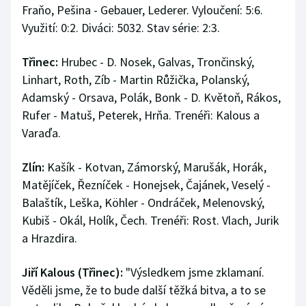
Fraňo, Pešina - Gebauer, Lederer. Vyloučení: 5:6.
Využití: 0:2. Diváci: 5032. Stav série: 2:3.
Třinec:
Hrubec - D. Nosek, Galvas, Trončinský,
Linhart, Roth, Zíb - Martin Růžička, Polanský,
Adamský - Orsava, Polák, Bonk - D. Květoň, Rákos,
Rufer - Matuš, Peterek, Hrňa. Trenéři: Kalous a
Varaďa.
Zlín:
Kašík - Kotvan, Zámorský, Marušák, Horák,
Matějíček, Řezníček - Honejsek, Čajánek, Veselý -
Balaštík, Leška, Köhler - Ondráček, Melenovský,
Kubiš - Okál, Holík, Čech. Trenéři: Rost. Vlach, Jurik
a Hrazdira.
Jiří Kalous (Třinec):
"Výsledkem jsme zklamaní.
Věděli jsme, že to bude další těžká bitva, a to se