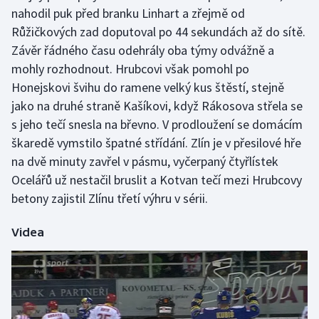
Stolní tenis
nahodil puk před branku Linhart a zřejmě od
Růžičkových zad doputoval po 44 sekundách až do sítě.
Triatlon
Závěr řádného času odehrály oba týmy odvážně a
mohly rozhodnout. Hrubcovi však pomohl po
Veslování
Honejskovi švihu do ramene velký kus štěstí, stejně
jako na druhé straně Kašíkovi, když Rákosova střela se
Vodní slalom
s jeho tečí snesla na břevno. V prodloužení se domácím
škaredě vymstilo špatné střídání. Zlín je v přesilové hře
Volejbal
na dvě minuty zavřel v pásmu, vyčerpaný čtyřlístek
Ocelářů už nestačil bruslit a Kotvan tečí mezi Hrubcovy
Ostatní
betony zajistil Zlínu třetí výhru v sérii.
Videa