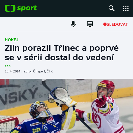
POPULÁRNÍ
SLEDOVAT
Fotbal
HOKEJ
Zlín porazil Třinec a poprvé
Hokej
se v sérii dostal do vedení
Tenis
cep
10. 4. 2014
|
Zdroj:
ČT sport
,
ČTK
Atletika
Cyklistika
DALŠÍ SPORTY
Americký fotbal
NEPŘEHLÉDNĚTE