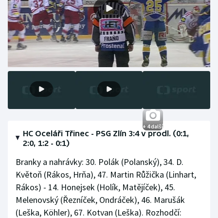
+ 4 další
HC Oceláři Třinec - PSG Zlín 3:4 v prodl. (0:1,
2:0, 1:2 - 0:1)
Branky a nahrávky: 30. Polák (Polanský), 34. D.
Květoň (Rákos, Hrňa), 47. Martin Růžička (Linhart,
Rákos) - 14. Honejsek (Holík, Matějíček), 45.
Melenovský (Řezníček, Ondráček), 46. Marušák
(Leška, Köhler), 67. Kotvan (Leška). Rozhodčí: