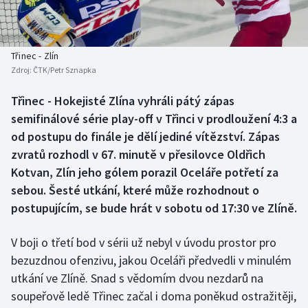
Baseball a softbal
Soutěže
Basketbal
Historické návraty
Třinec - Zlín
Zdroj:
ČTK/Petr Sznapka
Biatlon
Aplikace ČT sport
Třinec - Hokejisté Zlína vyhráli pátý zápas
Boby a skeleton
AZ kvíz
semifinálové série play-off v Třinci v prodloužení 4:3 a
od postupu do finále je dělí jediné vítězství. Zápas
Box
zvratů rozhodl v 67. minutě v přesilovce Oldřich
Kotvan, Zlín jeho gólem porazil Oceláře potřetí za
Curling
sebou. Šesté utkání, které může rozhodnout o
postupujícím, se bude hrát v sobotu od 17:30 ve Zlíně.
Dostihy
Florbal
V boji o třetí bod v sérii už nebyl v úvodu prostor pro
bezuzdnou ofenzivu, jakou Oceláři předvedli v minulém
Futsal
utkání ve Zlíně. Snad s vědomím dvou nezdarů na
soupeřově ledě Třinec začal i doma poněkud ostražitěji,
Golf