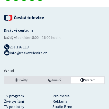
Divácké centrum
každý všední den:
8:00—16:00 hodin
261 136 113
info@ceskatelevize.cz
Vzhled
Světlý
Tmavý
Systém
TV program
Pro média
Živé vysílání
Reklama
TV poplatky
Studio Brno