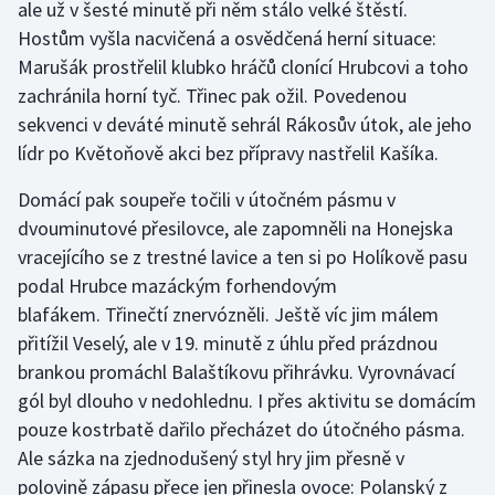
ale už v šesté minutě při něm stálo velké štěstí.
Hostům vyšla nacvičená a osvědčená herní situace:
Gymnastika
Marušák prostřelil klubko hráčů clonící Hrubcovi a toho
zachránila horní tyč. Třinec pak ožil. Povedenou
Házená
sekvenci v deváté minutě sehrál Rákosův útok, ale jeho
lídr po Květoňově akci bez přípravy nastřelil Kašíka.
Jezdectví
Domácí pak soupeře točili v útočném pásmu v
Judo
dvouminutové přesilovce, ale zapomněli na Honejska
vracejícího se z trestné lavice a ten si po Holíkově pasu
Krasobruslení
podal Hrubce mazáckým forhendovým
blafákem. Třinečtí znervózněli. Ještě víc jim málem
Lezení
přitížil Veselý, ale v 19. minutě z úhlu před prázdnou
Lyže a snowboard
brankou promáchl Balaštíkovu přihrávku. Vyrovnávací
gól byl dlouho v nedohlednu. I přes aktivitu se domácím
Moderní pětiboj
pouze kostrbatě dařilo přecházet do útočného pásma.
Ale sázka na zjednodušený styl hry jim přesně v
Motorsport
polovině zápasu přece jen přinesla ovoce: Polanský z