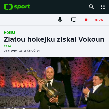
POPULÁRNÍ
SLEDOVAT
Fotbal
HOKEJ
Zlatou hokejku získal Vokoun
Hokej
ČT24
26. 6. 2010
|
Zdroj:
ČTK
,
ČT24
Tenis
Atletika
Cyklistika
DALŠÍ SPORTY
Americký fotbal
NEPŘEHLÉDNĚTE
Tomáš Vokoun