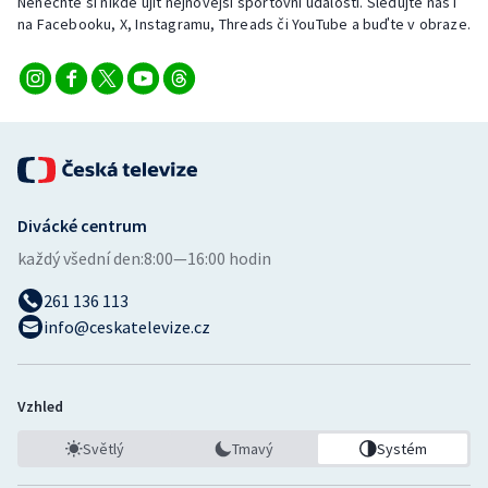
Nenechte si nikde ujít nejnovější sportovní události. Sledujte nás i
na Facebooku, X, Instagramu, Threads či YouTube a buďte v obraze.
Divácké centrum
každý všední den:
8:00—16:00 hodin
261 136 113
info@ceskatelevize.cz
Vzhled
Světlý
Tmavý
Systém