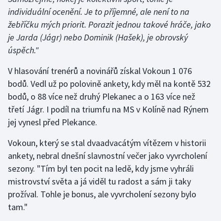
individuální ocenění. Je to příjemné, ale není to na
Olympijské hry
žebříčku mých priorit. Porazit jednou takové hráče, jako
je Jarda (Jágr) nebo Dominik (Hašek), je obrovský
Parasport
úspěch."
Plavání
V hlasování trenérů a novinářů získal Vokoun 1 076
bodů. Vedl už po polovině ankety, kdy měl na kontě 532
Plážový volejbal
bodů, o 88 více než druhý Plekanec a o 163 více než
třetí Jágr. I podíl na triumfu na MS v Kolíně nad Rýnem
Ragby
jej vynesl před Plekance.
Rychlobruslení
Vokoun, který se stal dvaadvacátým vítězem v historii
ankety, nebral dnešní slavnostní večer jako vyvrcholení
Rychlostní kanoistika
sezony. "Tím byl ten pocit na ledě, kdy jsme vyhráli
Short track
mistrovství světa a já viděl tu radost a sám ji taky
prožíval. Tohle je bonus, ale vyvrcholení sezony bylo
Sportovní střelba
tam."