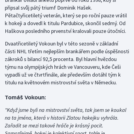
připsal svůj pátý triumf Dominik Hašek.
Gymnastika
Pětačtyřicetiletý veterán, který se po roční pauze vrátil
k hokeji a dovedl k titulu Pardubice, skončil sedmý. Od
Házená
Haškova posledního prvenství kralovali pouze útočníci.
Jezdectví
Dvaatřicetiletý Vokoun byl v této sezoně v základní
části NHL třetím nejlepším brankářem podle úspěšnosti
Judo
zákroků s bilancí 92,5 procenta. Byl hlavní hvězdou
týmu na olympijských hrách ve Vancouveru, kde Češi
Krasobruslení
vypadli už ve čtvrtfinále, ale především dotáhl tým k
titulu na květnovém mistrovství světa v Německu.
Lezení
Tomáš Vokoun:
Lyže a snowboard
"Když jsme byli na mistrovství světa, tak jsem se koukal
Moderní pětiboj
na ta jména, která v historii Zlatou hokejku vyhrála.
Zařadit se mezi takové hráče je krásný pocit.
Motorsport
Samozřejmě, hokej je kolektivní sport, tohle je