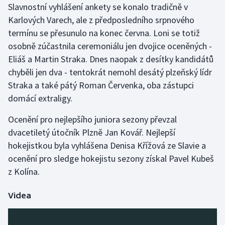
Slavnostní vyhlášení ankety se konalo tradičně v
Stolní tenis
Karlových Varech, ale z předposledního srpnového
Triatlon
termínu se přesunulo na konec června. Loni se totiž
osobně zúčastnila ceremoniálu jen dvojice oceněných -
Veslování
Eliáš a Martin Straka. Dnes naopak z desítky kandidátů
chyběli jen dva - tentokrát nemohl desátý plzeňský lídr
Vodní slalom
Straka a také pátý Roman Červenka, oba zástupci
domácí extraligy.
Volejbal
Ocenění pro nejlepšího juniora sezony převzal
Ostatní
dvacetiletý útočník Plzně Jan Kovář. Nejlepší
hokejistkou byla vyhlášena Denisa Křížová ze Slavie a
ocenění pro sledge hokejistu sezony získal Pavel Kubeš
z Kolína.
Videa