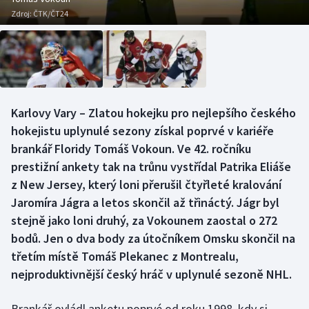
Baseball a softbal
Soutěže
Zdroj:
ČTK/ČT24
Basketbal
Historické návraty
Biatlon
Aplikace ČT sport
Boby a skeleton
AZ kvíz
Karlovy Vary – Zlatou hokejku pro nejlepšího českého
hokejistu uplynulé sezony získal poprvé v kariéře
Box
brankář Floridy Tomáš Vokoun. Ve 42. ročníku
prestižní ankety tak na trůnu vystřídal Patrika Eliáše
Curling
z New Jersey, který loni přerušil čtyřleté kralování
Jaromíra Jágra a letos skončil až třináctý. Jágr byl
Dostihy
stejně jako loni druhý, za Vokounem zaostal o 272
bodů. Jen o dva body za útočníkem Omsku skončil na
Florbal
třetím místě Tomáš Plekanec z Montrealu,
nejproduktivnější český hráč v uplynulé sezoně NHL.
Futsal
Golf
Brankář ovládl anketu poprvé od roku 1998, kdy si