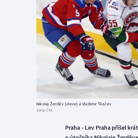
Curling
Dostihy
Florbal
Futsal
Golf
Gymnastika
Nikolaj Žerděv (vlevo) a Vladimir Tkačev
Zdroj:
ČTK
Praha - Lev Praha přišel kr
o útočníka Nikolaje Žerděva