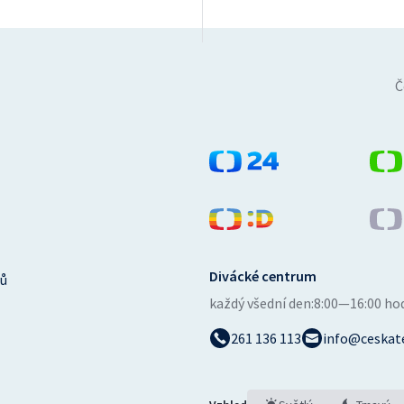
Č
Divácké centrum
ů
každý všední den:
8:00—16:00 ho
261 136 113
info@ceskate