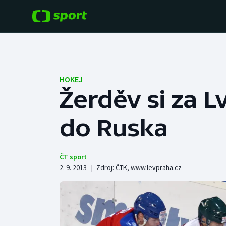
POPULÁRNÍ
DALŠÍ SPORTY
Fotbal
Americký fotbal
HOKEJ
Žerděv si za L
Hokej
Baseball a softbal
do Ruska
Tenis
Basketbal
Atletika
Biatlon
ČT sport
2. 9. 2013
|
Zdroj:
ČTK
,
www.levpraha.cz
Cyklistika
Boby a skeleton
Box