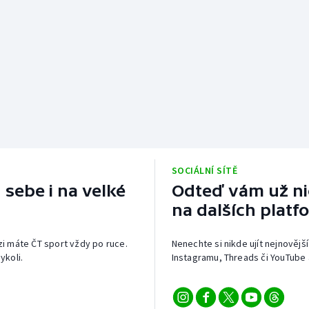
SOCIÁLNÍ SÍTĚ
 sebe i na velké
Odteď vám už nic
na dalších platf
izi máte ČT sport vždy po ruce.
Nenechte si nikde ujít nejnovější
ykoli.
Instagramu, Threads či YouTube 