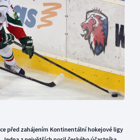
Moderní pětiboj
Triatlon
Motorsport
Veslování
Olympijské hry
Vodní slalom
Parasport
Volejbal
Plavání
Ostatní
Plážový volejbal
átce před zahájením Kontinentální hokejové ligy
. Jedna z největších posil českého účastníka