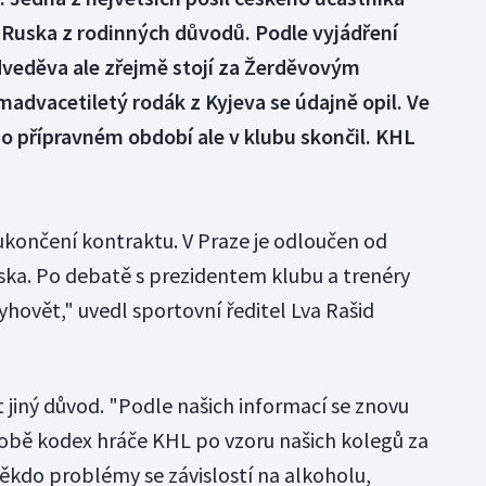
 Ruska z rodinných důvodů. Podle vyjádření
veděva ale zřejmě stojí za Žerděvovým
advacetiletý rodák z Kyjeva se údajně opil. Ve
o přípravném období ale v klubu skončil. KHL
 ukončení kontraktu. V Praze je odloučen od
uska. Po debatě s prezidentem klubu a trenéry
vyhovět," uvedl sportovní ředitel Lva Rašid
jiný důvod. "Podle našich informací se znovu
obě kodex hráče KHL po vzoru našich kolegů za
kdo problémy se závislostí na alkoholu,