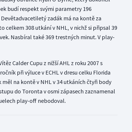
Bek budí respekt svými parametry 196
. Devětadvacetiletý zadák má na kontě za
 celkem 308 utkání v NHL, v nichž si připsal 39
vek. Nasbíral také 369 trestných minut. V play-
Vítěz Calder Cupu z nižší AHL z roku 2007 s
očník při výluce v ECHL v dresu celku Florida
 měl na kontě v NHL v 34 utkáních čtyři body
přestupu do Toronta v osmi zápasech zaznamenal
duelech play-off nebodoval.