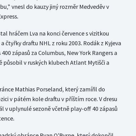
u," vnesl do kauzy jiný rozměr Medveděv v
xpress.
tal hráčem Lva na konci července s vizitkou
a čtyřky draftu NHL z roku 2003. Rodák z Kyjeva
s 400 zápasů za Columbus, New York Rangers a
ě působil v ruských klubech Atlant Mytišči a
ránce Mathias Porseland, který zamířil do
ci v pátém kole draftu v příštím roce. V dresu
l v uplynulé sezoně včetně play-off 40 zápasů
tence.
nadský obránce Ryan O'Byrne, který dokončil