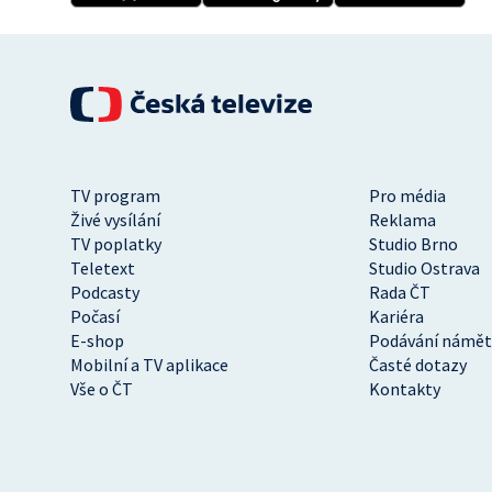
TV program
Pro média
Živé vysílání
Reklama
TV poplatky
Studio Brno
Teletext
Studio Ostrava
Podcasty
Rada ČT
Počasí
Kariéra
E-shop
Podávání námět
Mobilní a TV aplikace
Časté dotazy
Vše o ČT
Kontakty