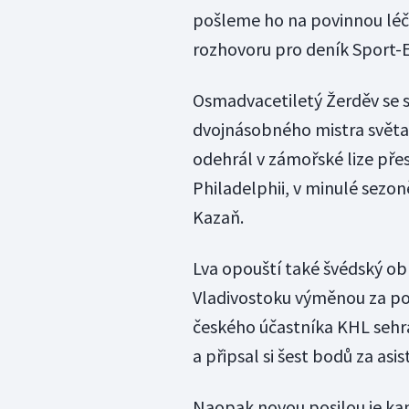
pošleme ho na povinnou léčb
rozhovoru pro deník Sport-E
Osmadvacetiletý Žerděv se s
dvojnásobného mistra světa 
odehrál v zámořské lize pře
Philadelphii, v minulé sezon
Kazaň.
Lva opouští také švédský ob
Vladivostoku výměnou za pozi
českého účastníka KHL sehrá
a připsal si šest bodů za asis
Naopak novou posilou je ka