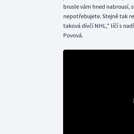
brusle vám hned nabrousí, st
nepotřebujete. Stejně tak reg
taková dívčí NHL," líčí s na
Povová.