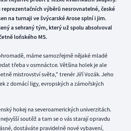
 reprezentačních výběrů nesrovnatelné, české
en na turnaji ve švýcarské Arose splní i jim.
ený a sehraný tým, který už spolu absolvoval
včetně loňského MS.
 pohromadě, máme samozřejmě nějaké mladé
edat třeba v osmnáctce. Většina holek je ale
tně mistrovství světa," trenér Jiří Vozák. Jeho
ček z domácí ligy, evropských a zámořských
ženský hokej na severoamerických univerzitách.
nejvyšší soutěž a tam se o vás starají opravdu
rásné, dostáváte pravidelně nové vybavení,