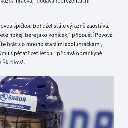
 každá hráčka," dodává reprezentační
ětovou špičkou bohužel stále výrazně zaostává.
jete hokej, bere jako koníček," připouští Povová.
íte hrát s o mnoho staršími spoluhráčkami,
týmu s pětatřicetiletou," přidává obránkyně
 Škrdlová.