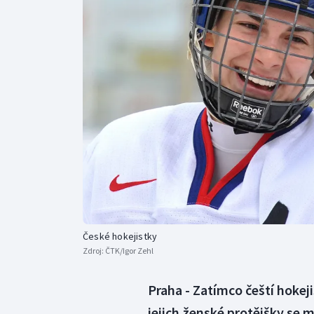
Curling
Dostihy
Florbal
Futsal
Golf
Gymnastika
České hokejistky
Zdroj:
ČTK/Igor Zehl
Praha - Zatímco čeští hokeji
jejich ženské protějšky se m