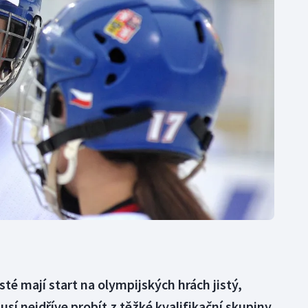
Moderní pětiboj
Triatlon
Motorsport
Veslování
Olympijské hry
Vodní slalom
Parasport
Volejbal
Plavání
Ostatní
Plážový volejbal
sté mají start na olympijských hrách jistý,
usí nejdříve probít z těžké kvalifikační skupiny.