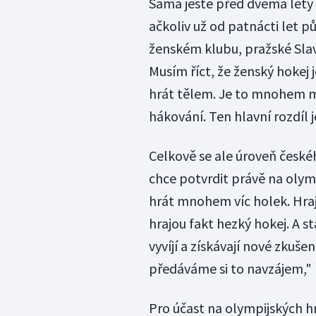
Sama ještě před dvěma lety h
ačkoliv už od patnácti let 
ženském klubu, pražské Slavi
Musím říct, že ženský hokej
hrát tělem. Je to mnohem mén
hákování. Ten hlavní rozdíl j
Celkově se ale úroveň české
chce potvrdit právě na olymp
hrát mnohem víc holek. Hraj
hrajou fakt hezký hokej. A st
vyvíjí a získávají nové zkuše
předáváme si to navzájem," 
Pro účast na olympijských h