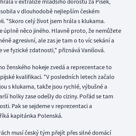
rála v extralize mladšího dorostu za Písek,
působila v dlouhodobě nejlepším českém
i. "Skoro celý život jsem hrála s klukama.
 je úplně něco jiného. Hlavně proto, že nemůžete
ě agresivní, ale zas je tam o to víc sekání a
e ve fyzické zdatnosti," přiznává Vanišová.
ho ženského hokeje zvedá a reprezentace to
ijské kvalifikaci. "V posledních letech začalo
ou s klukama, takže jsou rychlé, výbušné a
arší holky zase odešly do ciziny. Pořád se tam
nosti. Pak se sejdeme v reprezentaci a
říká kapitánka Polenská.
rách musí český tým přejít přes silné domácí