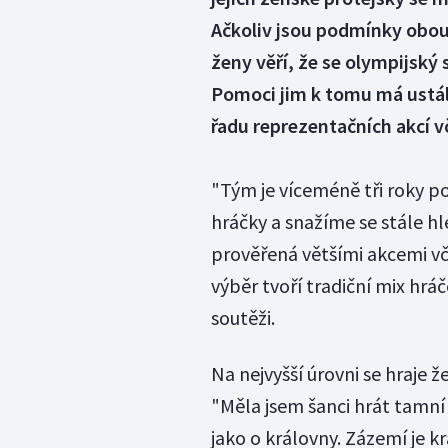
Ačkoliv jsou podmínky obou
ženy věří, že se olympijský s
Pomoci jim k tomu má ustál
řadu reprezentačních akcí 
"Tým je víceméně tři roky
hráčky a snažíme se stále hl
prověřená většími akcemi vče
výběr tvoří tradiční mix hrá
soutěži.
Na nejvyšší úrovni se hraje 
"Měla jsem šanci hrát tamní 
jako o královny. Zázemí je k