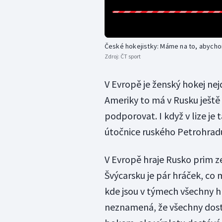
České hokejistky: Máme na to, abychom
Zdroj:
ČT sport
V Evropě je ženský hokej nej
Ameriky to má v Rusku ještě 
podporovat. I když v lize je
útočnice ruského Petrohrad
V Evropě hraje Rusko prim z
Švýcarsku je pár hráček, co m
kde jsou v týmech všechny h
neznamená, že všechny dostá