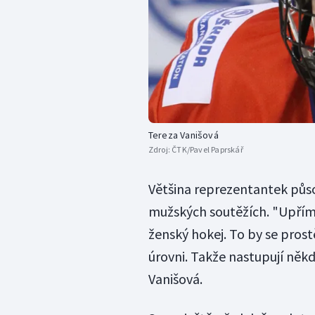
Tereza Vanišová
Zdroj:
ČTK/Pavel Paprskář
Většina reprezentantek působ
mužských soutěžích. "Upřímn
ženský hokej. To by se prost
úrovni. Takže nastupují někde
Vanišová.