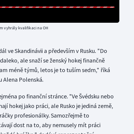
 vyhrály kvalifikaci na OH
dál ve Skandinávii a především v Rusku. "Do
daleko, ale snaží se ženský hokej finančně
 tam méně týmů, letos je to tuším sedm," říká
u Alena Polenská.
ejména po finanční stránce. "Ve Švédsku nebo
ají hokej jako práci, ale Rusko je jediná země,
ráčky profesionálky. Samozřejmě to
vají dost na to, aby nemusely mít práci