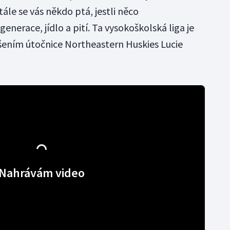
ále se vás někdo ptá, jestli něco
enerace, jídlo a pití. Ta vysokoškolská liga je
dšením útočnice Northeastern Huskies Lucie
Nahrávám video