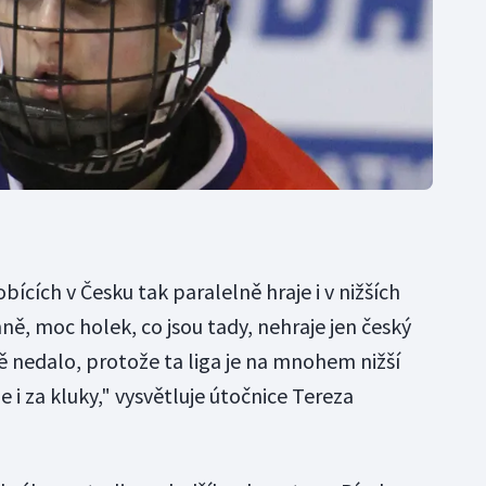
ících v Česku tak paralelně hraje i v nižších
ě, moc holek, co jsou tady, nehraje jen český
ě nedalo, protože ta liga je na mnohem nižší
 i za kluky," vysvětluje útočnice Tereza