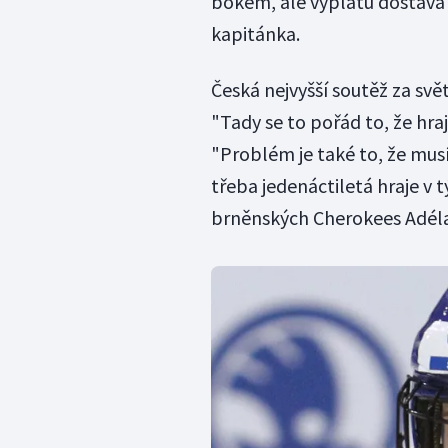
bokem, ale výplatu dostává
kapitánka.
Česká nejvyšší soutěž za sv
"Tady se to pořád to, že hra
"Problém je také to, že mus
třeba jedenáctiletá hraje v 
brněnských Cherokees Adéla