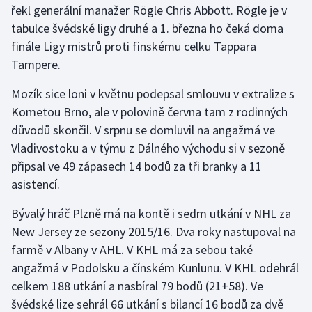
řekl generální manažer Rögle Chris Abbott. Rögle je v
tabulce švédské ligy druhé a 1. března ho čeká doma
Gymnastika
finále Ligy mistrů proti finskému celku Tappara
Tampere.
Házená
Mozík sice loni v květnu podepsal smlouvu v extralize s
Jezdectví
Kometou Brno, ale v polovině června tam z rodinných
důvodů skončil. V srpnu se domluvil na angažmá ve
Judo
Vladivostoku a v týmu z Dálného východu si v sezoně
připsal ve 49 zápasech 14 bodů za tři branky a 11
Krasobruslení
asistencí.
Lezení
Bývalý hráč Plzně má na kontě i sedm utkání v NHL za
New Jersey ze sezony 2015/16. Dva roky nastupoval na
Lyže a snowboard
farmě v Albany v AHL. V KHL má za sebou také
Moderní pětiboj
angažmá v Podolsku a čínském Kunlunu. V KHL odehrál
celkem 188 utkání a nasbíral 79 bodů (21+58). Ve
Motorsport
švédské lize sehrál 66 utkání s bilancí 16 bodů za dvě