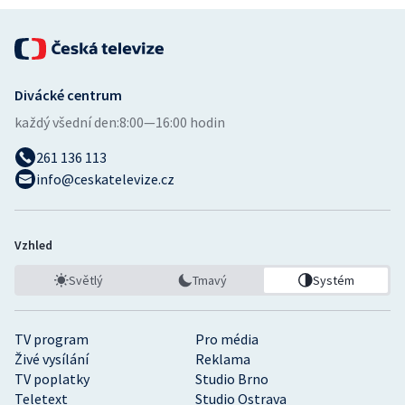
Divácké centrum
každý všední den:
8:00—16:00 hodin
261 136 113
info@ceskatelevize.cz
Vzhled
Světlý
Tmavý
Systém
TV program
Pro média
Živé vysílání
Reklama
TV poplatky
Studio Brno
Teletext
Studio Ostrava