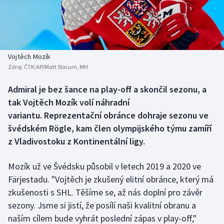
Baseball a softbal
Soutěže
Basketbal
Historické návraty
Biatlon
Aplikace ČT sport
Vojtěch Mozík
Zdroj:
ČTK/AP/Matt Slocum, MH
Boby a skeleton
AZ kvíz
Admiral je bez šance na play-off a skončil sezonu, a
tak Vojtěch Mozík volí náhradní
Box
variantu. Reprezentační obránce dohraje sezonu ve
Curling
švédském Rögle, kam člen olympijského týmu zamíří
z Vladivostoku z Kontinentální ligy.
Dostihy
Mozík už ve Švédsku působil v letech 2019 a 2020 ve
Florbal
Färjestadu. "Vojtěch je zkušený elitní obránce, který má
zkušenosti s SHL. Těšíme se, až nás doplní pro závěr
Futsal
sezony. Jsme si jistí, že posílí naši kvalitní obranu a
naším cílem bude vyhrát poslední zápas v play-off,"
Golf