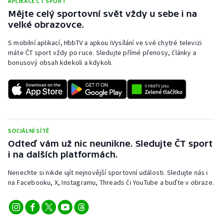
APLIKACE ČT SPORT
Stolní tenis
Mějte celý sportovní svět vždy u sebe i na
velké obrazovce.
Triatlon
S mobilní aplikací, HbbTV a apkou iVysílání ve své chytré televizi
máte ČT sport vždy po ruce. Sledujte přímé přenosy, články a
Veslování
bonusový obsah kdekoli a kdykoli.
Vodní slalom
Volejbal
Ostatní
SOCIÁLNÍ SÍTĚ
Odteď vám už nic neunikne. Sledujte ČT sport
i na dalších platformách.
Nenechte si nikde ujít nejnovější sportovní události. Sledujte nás i
na Facebooku, X, Instagramu, Threads či YouTube a buďte v obraze.