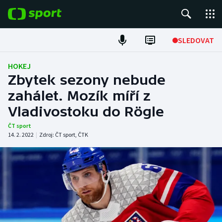
POPULÁRNÍ
SLEDOVAT
Fotbal
HOKEJ
Zbytek sezony nebude
Hokej
zahálet. Mozík míří z
Vladivostoku do Rögle
Tenis
ČT sport
Atletika
14. 2. 2022
|
Zdroj:
ČT sport
,
ČTK
Cyklistika
DALŠÍ SPORTY
Americký fotbal
NEPŘEHLÉDNĚTE