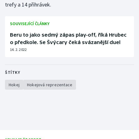
trefy a 14 přihrávek.
Olympijské hry
SOUVISEJÍCÍ ČLÁNKY
Parasport
Beru to jako sedmý zápas play-off, říká Hrubec
Plavání
o předkole. Se Švýcary čeká svázanější duel
14. 2. 2022
Plážový volejbal
Ragby
ŠTÍTKY
Rychlobruslení
Hokej
Hokejová reprezentace
Rychlostní kanoistika
Short track
Sportovní střelba