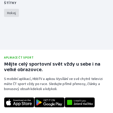
ŠTÍTKY
Gymnastika
Hokej
Házená
Jezdectví
Judo
APLIKACE ČT SPORT
Krasobruslení
Mějte celý sportovní svět vždy u sebe i na
velké obrazovce.
Lezení
S mobilní aplikací, HbbTV a apkou iVysílání ve své chytré televizi
máte ČT sport vždy po ruce. Sledujte přímé přenosy, články a
Lyže a snowboard
bonusový obsah kdekoli a kdykoli.
Moderní pětiboj
Motorsport