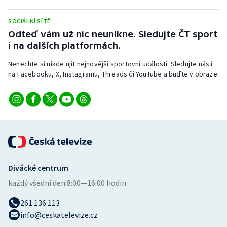
Olympijské hry
SOCIÁLNÍ SÍTĚ
Odteď vám už nic neunikne. Sledujte ČT sport
Parasport
i na dalších platformách.
Plavání
Nenechte si nikde ujít nejnovější sportovní události. Sledujte nás i
na Facebooku, X, Instagramu, Threads či YouTube a buďte v obraze.
Plážový volejbal
Ragby
Rychlobruslení
Rychlostní kanoistika
Divácké centrum
každý všední den:
8:00—16:00 hodin
Short track
261 136 113
Sportovní střelba
info@ceskatelevize.cz