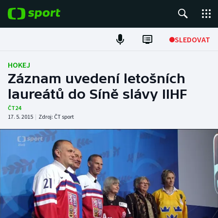
POPULÁRNÍ
SLEDOVAT
Fotbal
HOKEJ
Záznam uvedení letošních
Hokej
laureátů do Síně slávy IIHF
Tenis
ČT24
17. 5. 2015
|
Zdroj:
ČT sport
Atletika
Cyklistika
DALŠÍ SPORTY
Americký fotbal
NEPŘEHLÉDNĚTE