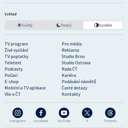
Stolní tenis
Vzhled
Triatlon
Světlý
Tmavý
Systém
Veslování
TV program
Pro média
Vodní slalom
Živé vysílání
Reklama
TV poplatky
Studio Brno
Volejbal
Teletext
Studio Ostrava
Podcasty
Rada ČT
Ostatní
Počasí
Kariéra
E-shop
Podávání námětů
Mobilní a TV aplikace
Časté dotazy
Vše o ČT
Kontakty
Instagram
Facebook
YouTube
X
Threads