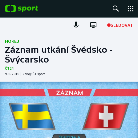
POPULÁRNÍ
SLEDOVAT
Fotbal
HOKEJ
Záznam utkání Švédsko -
Hokej
Švýcarsko
Tenis
ČT24
9. 5. 2015
|
Zdroj:
ČT sport
Atletika
Cyklistika
DALŠÍ SPORTY
Americký fotbal
NEPŘEHLÉDNĚTE