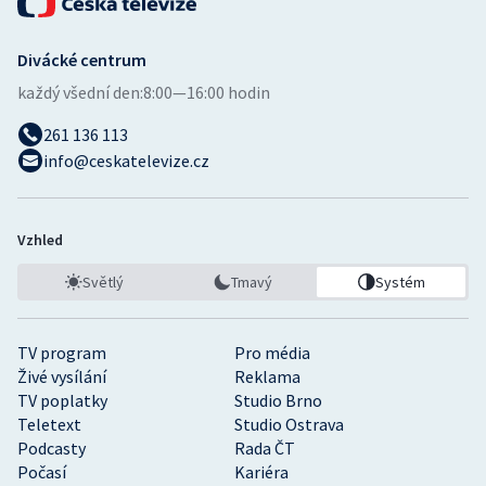
Olympijské hry
Divácké centrum
Parasport
každý všední den:
8:00—16:00 hodin
261 136 113
Plavání
info@ceskatelevize.cz
Plážový volejbal
Ragby
Vzhled
Světlý
Tmavý
Systém
Rychlobruslení
Rychlostní kanoistika
TV program
Pro média
Živé vysílání
Reklama
Short track
TV poplatky
Studio Brno
Teletext
Studio Ostrava
Podcasty
Rada ČT
Sportovní střelba
Počasí
Kariéra