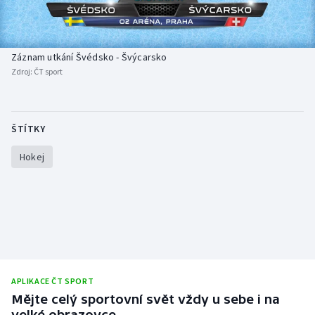
Baseball a softbal
Soutěže
Basketbal
Historické návraty
Záznam utkání Švédsko - Švýcarsko
Zdroj:
ČT sport
Biatlon
Aplikace ČT sport
Boby a skeleton
AZ kvíz
ŠTÍTKY
Box
Hokej
Curling
Dostihy
Florbal
Futsal
APLIKACE ČT SPORT
Mějte celý sportovní svět vždy u sebe i na
Golf
velké obrazovce.