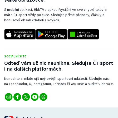
S mobilní aplikací, HbbTV a apkou iVysílání ve své chytré televizi
Gymnastika
máte ČT sport vždy po ruce. Sledujte přímé přenosy, články a
bonusový obsah kdekoli a kdykoli.
Házená
Jezdectví
Judo
SOCIÁLNÍ SÍTĚ
Krasobruslení
Odteď vám už nic neunikne. Sledujte ČT sport
i na dalších platformách.
Lezení
Nenechte si nikde ujít nejnovější sportovní události. Sledujte nás i
na Facebooku, X, Instagramu, Threads či YouTube a buďte v obraze.
Lyže a snowboard
Moderní pětiboj
Motorsport