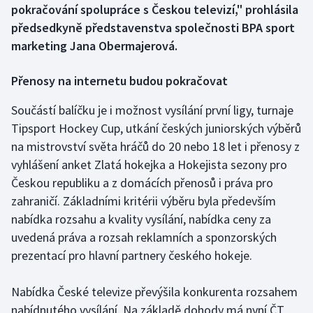
pokračování spolupráce s Českou televizí," prohlásila
předsedkyně představenstva společnosti BPA sport
Gymnastika
marketing Jana Obermajerová.
Házená
Přenosy na internetu budou pokračovat
Jezdectví
Součástí balíčku je i možnost vysílání první ligy, turnaje
Tipsport Hockey Cup, utkání českých juniorských výběrů
Judo
na mistrovství světa hráčů do 20 nebo 18 let i přenosy z
vyhlášení anket Zlatá hokejka a Hokejista sezony pro
Krasobruslení
Českou republiku a z domácích přenosů i práva pro
Lezení
zahraničí. Základními kritérii výběru byla především
nabídka rozsahu a kvality vysílání, nabídka ceny za
Lyže a snowboard
uvedená práva a rozsah reklamních a sponzorských
prezentací pro hlavní partnery českého hokeje.
Moderní pětiboj
Nabídka České televize převýšila konkurenta rozsahem
Motorsport
nabídnutého vysílání. Na základě dohody má nyní ČT