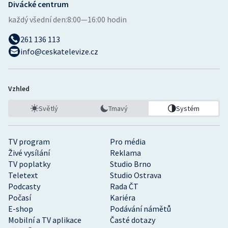
Divácké centrum
každý všední den:
8:00—16:00 hodin
261 136 113
info@ceskatelevize.cz
Vzhled
Světlý
Tmavý
Systém
TV program
Pro média
Živé vysílání
Reklama
TV poplatky
Studio Brno
Teletext
Studio Ostrava
Podcasty
Rada ČT
Počasí
Kariéra
E-shop
Podávání námětů
Mobilní a TV aplikace
Časté dotazy