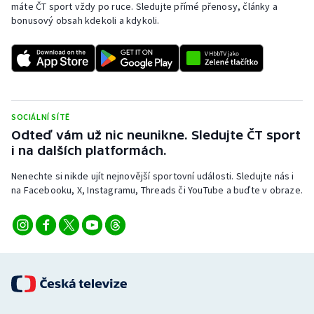
máte ČT sport vždy po ruce. Sledujte přímé přenosy, články a
Stolní tenis
bonusový obsah kdekoli a kdykoli.
Triatlon
Veslování
Vodní slalom
SOCIÁLNÍ SÍTĚ
Odteď vám už nic neunikne. Sledujte ČT sport
Volejbal
i na dalších platformách.
Nenechte si nikde ujít nejnovější sportovní události. Sledujte nás i
Ostatní
na Facebooku, X, Instagramu, Threads či YouTube a buďte v obraze.