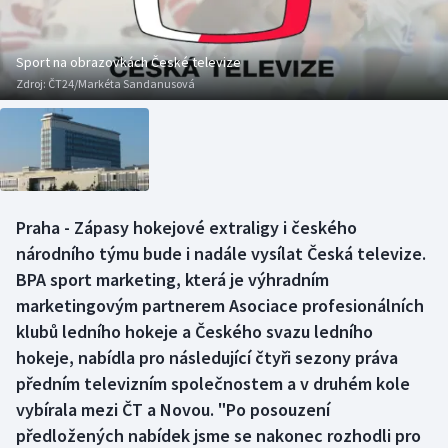
Baseball a softbal
Soutěže
Basketbal
Historické návraty
Sport na obrazovkách České televize
Zdroj:
ČT24/Markéta Sandanusová
Biatlon
Aplikace ČT sport
Boby a skeleton
AZ kvíz
Box
Praha - Zápasy hokejové extraligy i českého
národního týmu bude i nadále vysílat Česká televize.
Curling
BPA sport marketing, která je výhradním
Dostihy
marketingovým partnerem Asociace profesionálních
klubů ledního hokeje a Českého svazu ledního
Florbal
hokeje, nabídla pro následující čtyři sezony práva
předním televizním společnostem a v druhém kole
Futsal
vybírala mezi ČT a Novou. "Po posouzení
předložených nabídek jsme se nakonec rozhodli pro
Golf