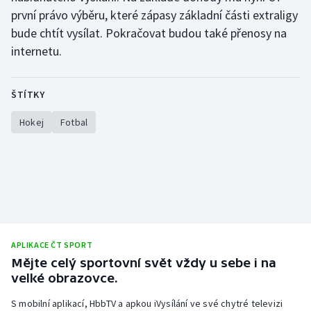
první právo výběru, které zápasy základní části extraligy
Olympijské hry
bude chtít vysílat. Pokračovat budou také přenosy na
internetu.
Parasport
Plavání
ŠTÍTKY
Plážový volejbal
Hokej
Fotbal
Ragby
Rychlobruslení
Rychlostní kanoistika
APLIKACE ČT SPORT
Short track
Mějte celý sportovní svět vždy u sebe i na
velké obrazovce.
Sportovní střelba
S mobilní aplikací, HbbTV a apkou iVysílání ve své chytré televizi