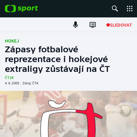
POPULÁRNÍ
SLEDOVAT
Fotbal
HOKEJ
Zápasy fotbalové
Hokej
reprezentace i hokejové
extraligy zůstávají na ČT
Tenis
ČT24
Atletika
4. 6. 2009
|
Zdroj:
ČTK
Cyklistika
DALŠÍ SPORTY
Americký fotbal
NEPŘEHLÉDNĚTE