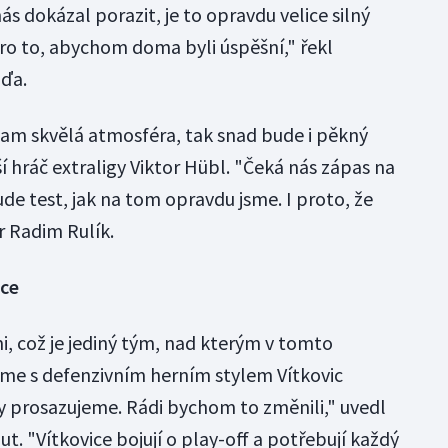
s dokázal porazit, je to opravdu velice silný
o to, abychom doma byli úspěšní," řekl
aďa.
tam skvělá atmosféra, tak snad bude i pěkný
ší hráč extraligy Viktor Hübl. "Čeká nás zápas na
de test, jak na tom opravdu jsme. I proto, že
r Radim Rulík.
ice
i, což je jediný tým, nad kterým v tomto
áme s defenzivním herním stylem Vítkovic
y prosazujeme. Rádi bychom to změnili," uvedl
t. "Vítkovice bojují o play-off a potřebují každý