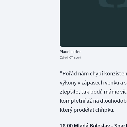
Placeholder
Zdroj:
ČT sport
"Pořád nám chybí konzisten
výkony v zápasech venku a s 
zlepšilo, tak bodů máme víc
kompletní až na dlouhodobě 
který prodělal chřipku.
18:00
Mladá Boleslav - Spar