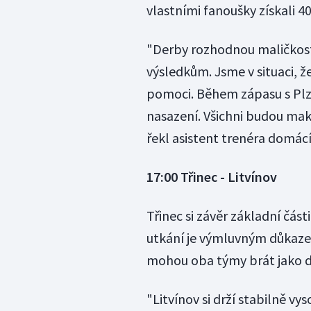
vlastními fanoušky získali 4
"Derby rozhodnou maličkost
výsledkům. Jsme v situaci,
pomoci. Během zápasu s Plz
nasazení. Všichni budou maka
řekl asistent trenéra domác
17:00 Třinec - Litvínov
Třinec si závěr základní část
utkání je výmluvným důkaze
mohou oba týmy brát jako do
"Litvínov si drží stabilně v