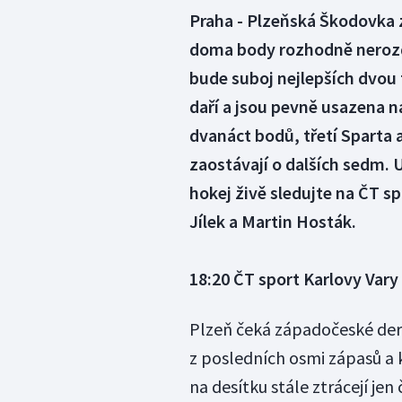
Praha - Plzeňská Škodovka za
doma body rozhodně nerozd
bude suboj nejlepších dvou
daří a jsou pevně usazena n
dvanáct bodů, třetí Sparta
zaostávají o dalších sedm. 
hokej živě sledujte na ČT 
Jílek a Martin Hosták.
18:20
ČT sport
Karlovy Vary 
Plzeň čeká západočeské der
z posledních osmi zápasů a 
na desítku stále ztrácejí jen