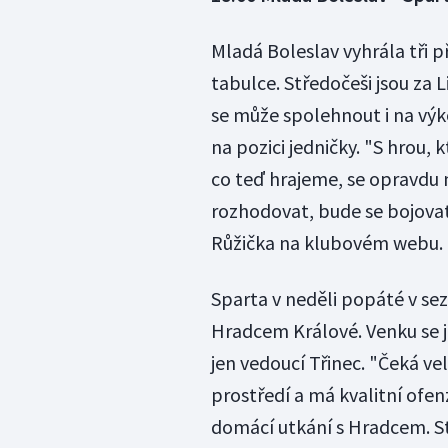
Mladá Boleslav vyhrála tři p
tabulce. Středočeši jsou za 
se může spolehnout i na výk
na pozici jedničky. "S hrou,
co teď hrajeme, se opravdu 
rozhodovat, bude se bojovat
Růžička na klubovém webu.
Sparta v neděli popáté v se
Hradcem Králové. Venku se jí
jen vedoucí Třinec. "Čeká ve
prostředí a má kvalitní ofe
domácí utkání s Hradcem. 