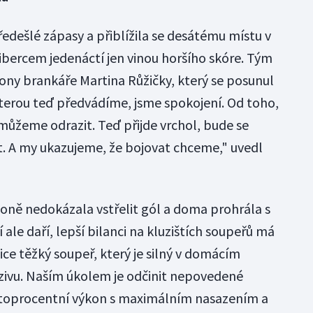
ředešlé zápasy a přiblížila se desátému místu v
Libercem jedenáctí jen vinou horšího skóre. Tým
ony brankáře Martina Růžičky, který se posunul
 kterou teď předvádíme, jsme spokojení. Od toho,
můžeme odrazit. Teď přijde vrchol, bude se
. A my ukazujeme, že bojovat chceme," uvedl
zoně nedokázala vstřelit gól a doma prohrála s
 ale daří, lepší bilanci na kluzištích soupeřů má
lice těžký soupeř, který je silný v domácím
nzivu. Naším úkolem je odčinit nepovedené
Stoprocentní výkon s maximálním nasazením a