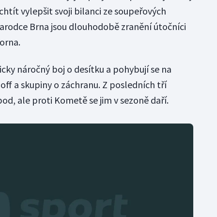
tít vylepšit svoji bilanci ze soupeřových
marodce Brna jsou dlouhodobě zranění útočníci
orna.
hicky náročný boj o desítku a pohybují se na
off a skupiny o záchranu. Z posledních tří
bod, ale proti Kometě se jim v sezoně daří.