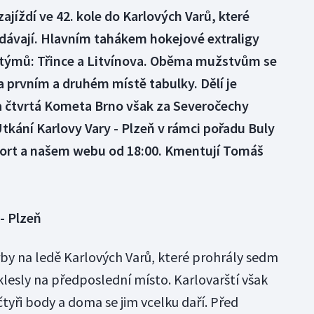
jíždí ve 42. kole do Karlových Varů, které
ávají. Hlavním tahákem hokejové extraligy
 týmů: Třince a Litvínova. Oběma mužstvům se
a prvním a druhém místě tabulky. Dělí je
 a čtvrtá Kometa Brno však za Severočechy
Utkání Karlovy Vary - Plzeň v rámci pořadu Buly
sport a našem webu od 18:00. Kmentují Tomáš
- Plzeň
by na ledě Karlových Varů, které prohrály sedm
klesly na předposlední místo. Karlovarští však
 čtyři body a doma se jim vcelku daří. Před