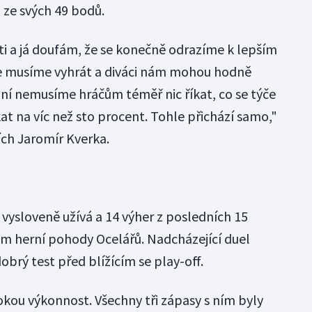
0 ze svých 49 bodů.
i a já doufám, že se konečně odrazíme k lepším
 že musíme vyhrát a diváci nám mohou hodně
ní nemusíme hráčům téměř nic říkat, co se týče
t na víc než sto procent. Tohle přichází samo,"
ích Jaromír Kverka.
i vysloveně užívá a 14 výher z posledních 15
m herní pohody Ocelářů. Nadcházející duel
brý test před blížícím se play-off.
ysokou výkonnost. Všechny tři zápasy s ním byly