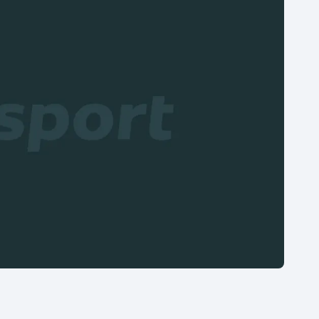
Moderní pětiboj
Triatlon
Motorsport
Veslování
Olympijské hry
Vodní slalom
Parasport
Volejbal
Plavání
Ostatní
Plážový volejbal