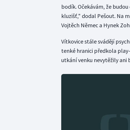
bodík. Očekávám, že budou ch
kluzišť," dodal Pešout. Na 
Vojtěch Němec a Hynek Zoh
Vítkovice stále svádějí psyc
tenké hranici předkola play-
utkání venku nevytěžily ani 