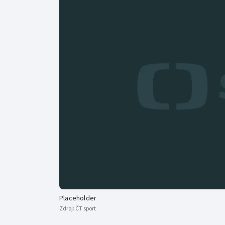
Curling
Dostihy
Florbal
Futsal
Golf
Gymnastika
Placeholder
Zdroj:
ČT sport