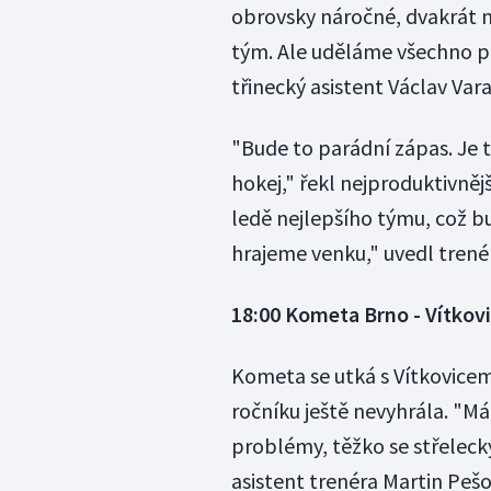
obrovsky náročné, dvakrát ná
tým. Ale uděláme všechno pr
třinecký asistent Václav Var
"Bude to parádní zápas. Je 
hokej," řekl nejproduktivněj
ledě nejlepšího týmu, což bu
hrajeme venku," uvedl trené
18:00 Kometa Brno - Vítkov
Kometa se utká s Vítkovicem
ročníku ještě nevyhrála. "M
problémy, těžko se střeleck
asistent trenéra Martin Pešou