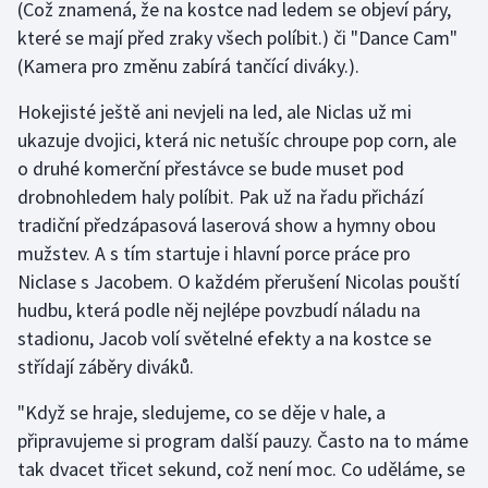
(Což znamená, že na kostce nad ledem se objeví páry,
Olympijské hry
které se mají před zraky všech políbit.) či "Dance Cam"
(Kamera pro změnu zabírá tančící diváky.).
Parasport
Hokejisté ještě ani nevjeli na led, ale Niclas už mi
Plavání
ukazuje dvojici, která nic netušíc chroupe pop corn, ale
o druhé komerční přestávce se bude muset pod
Plážový volejbal
drobnohledem haly políbit. Pak už na řadu přichází
tradiční předzápasová laserová show a hymny obou
Ragby
mužstev. A s tím startuje i hlavní porce práce pro
Niclase s Jacobem. O každém přerušení Nicolas pouští
Rychlobruslení
hudbu, která podle něj nejlépe povzbudí náladu na
stadionu, Jacob volí světelné efekty a na kostce se
Rychlostní kanoistika
střídají záběry diváků.
Short track
"Když se hraje, sledujeme, co se děje v hale, a
připravujeme si program další pauzy. Často na to máme
Sportovní střelba
tak dvacet třicet sekund, což není moc. Co uděláme, se