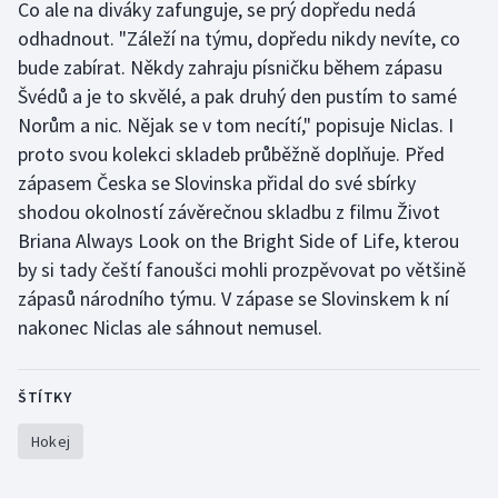
Co ale na diváky zafunguje, se prý dopředu nedá
odhadnout. "Záleží na týmu, dopředu nikdy nevíte, co
bude zabírat. Někdy zahraju písničku během zápasu
Švédů a je to skvělé, a pak druhý den pustím to samé
Norům a nic. Nějak se v tom necítí," popisuje Niclas. I
proto svou kolekci skladeb průběžně doplňuje. Před
zápasem Česka se Slovinska přidal do své sbírky
shodou okolností závěrečnou skladbu z filmu Život
Briana Always Look on the Bright Side of Life, kterou
by si tady čeští fanoušci mohli prozpěvovat po většině
zápasů národního týmu. V zápase se Slovinskem k ní
nakonec Niclas ale sáhnout nemusel.
ŠTÍTKY
Hokej