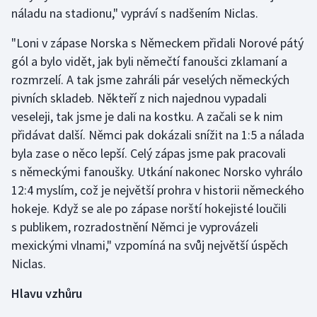
náladu na stadionu," vypráví s nadšením Niclas.
"Loni v zápase Norska s Německem přidali Norové pátý
gól a bylo vidět, jak byli němečtí fanoušci zklamaní a
rozmrzelí. A tak jsme zahráli pár veselých německých
pivních skladeb. Někteří z nich najednou vypadali
veseleji, tak jsme je dali na kostku. A začali se k nim
přidávat další. Němci pak dokázali snížit na 1:5 a nálada
byla zase o něco lepší. Celý zápas jsme pak pracovali
s německými fanoušky. Utkání nakonec Norsko vyhrálo
12:4 myslím, což je největší prohra v historii německého
hokeje. Když se ale po zápase norští hokejisté loučili
s publikem, rozradostnění Němci je vyprovázeli
mexickými vlnami," vzpomíná na svůj největší úspěch
Niclas.
Hlavu vzhůru