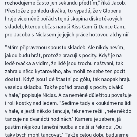
rozhodujeme často jen sekundu předtím," říká Jacob.
Stolní tenis
Přestože z pohledu diváka, to vypadá, že v Globenu
hraje víceméně pořád stejná skupina diskotékových
Triatlon
skladeb, kterou občas naruší Kiss Cam či Dance Cam,
Veslování
pro Jacoba s Niclasem je jejich práce hotovou alchymií.
"Mám připravenou spoustu skladeb. Ale nikdy nevím,
Vodní slalom
jakou budu hrát, protože pracuji s pocity. Když je na
ledě rvačka a vidím, že lidé jsou trochu naštvaní, tak
Volejbal
zahraju něco kytarového, aby mohli ze sebe ten pocit
Ostatní
dostat. Když jsou lidé šťastní po gólu, tak naopak hraju
veselou skladbu. Takže pořád pracuji s pocity diváků
v hale," popisuje Niclas. A za neméně důležitou považuje
i roli kostky nad ledem. "Sedíme tady a koukáme na lidi
v hale, a jestli někdo tancuje, řekneme režii: ‚hele někdo
tancuje na dvanácti hodinách.‘ Kamera je zabere, já
pustím nějakou taneční hudbu a další si řeknou: ‚Ou
taky bych mohl tancovat.‘ Takže celou dobu budujeme