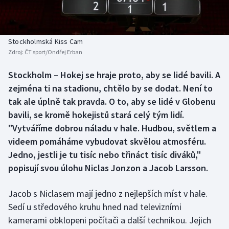
Baseball a softbal
Soutěže
Basketbal
Historické návraty
Stockholmská Kiss Cam
Zdroj:
ČT sport/Ondřej Erban
Biatlon
Aplikace ČT sport
Stockholm – Hokej se hraje proto, aby se lidé bavili. A
Boby a skeleton
AZ kvíz
zejména ti na stadionu, chtělo by se dodat. Není to
tak ale úplně tak pravda. O to, aby se lidé v Globenu
Box
bavili, se kromě hokejistů stará celý tým lidí.
"Vytváříme dobrou náladu v hale. Hudbou, světlem a
Curling
videem pomáháme vybudovat skvělou atmosféru.
Jedno, jestli je tu tisíc nebo třináct tisíc diváků,"
Dostihy
popisují svou úlohu Niclas Jonzon a Jacob Larsson.
Florbal
Jacob s Niclasem mají jedno z nejlepších míst v hale.
Futsal
Sedí u středového kruhu hned nad televizními
kamerami obklopeni počítači a další technikou. Jejich
Golf