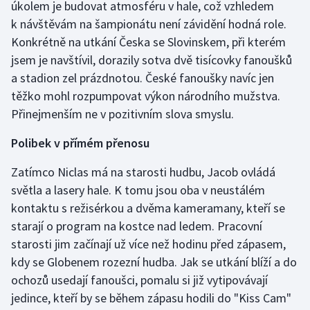
úkolem je budovat atmosféru v hale, což vzhledem
k návštěvám na šampionátu není závidění hodná role.
Gymnastika
Konkrétně na utkání Česka se Slovinskem, při kterém
jsem je navštívil, dorazily sotva dvě tisícovky fanoušků
Házená
a stadion zel prázdnotou. České fanoušky navíc jen
těžko mohl rozpumpovat výkon národního mužstva.
Jezdectví
Přinejmenším ne v pozitivním slova smyslu.
Judo
Polibek v přímém přenosu
Krasobruslení
Zatímco Niclas má na starosti hudbu, Jacob ovládá
světla a lasery hale. K tomu jsou oba v neustálém
Lezení
kontaktu s režisérkou a dvěma kameramany, kteří se
starají o program na kostce nad ledem. Pracovní
Lyže a snowboard
starosti jim začínají už více než hodinu před zápasem,
kdy se Globenem rozezní hudba. Jak se utkání blíží a do
Moderní pětiboj
ochozů usedají fanoušci, pomalu si již vytipovávají
jedince, kteří by se během zápasu hodili do "Kiss Cam"
Motorsport