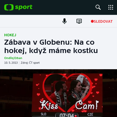
POPULÁRNÍ
SLEDOVAT
Fotbal
HOKEJ
Zábava v Globenu: Na co
Hokej
hokej, když máme kostku
Tenis
Ondřej Erban
10. 5. 2013
|
Zdroj:
ČT sport
Atletika
Cyklistika
DALŠÍ SPORTY
Americký fotbal
NEPŘEHLÉDNĚTE