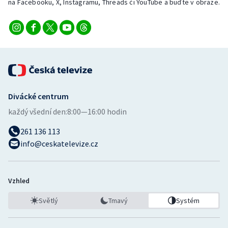
na Facebooku, X, Instagramu, Threads či YouTube a buďte v obraze.
Divácké centrum
každý všední den:
8:00—16:00 hodin
261 136 113
info@ceskatelevize.cz
Vzhled
Světlý
Tmavý
Systém