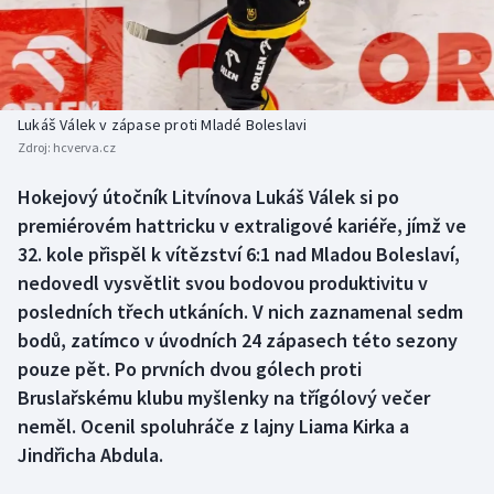
Baseball a softbal
Soutěže
Basketbal
Historické návraty
Biatlon
Aplikace ČT sport
Lukáš Válek v zápase proti Mladé Boleslavi
Zdroj:
hcverva.cz
Boby a skeleton
AZ kvíz
Hokejový útočník Litvínova Lukáš Válek si po
premiérovém hattricku v extraligové kariéře, jímž ve
Box
32. kole přispěl k vítězství 6:1 nad Mladou Boleslaví,
Curling
nedovedl vysvětlit svou bodovou produktivitu v
posledních třech utkáních. V nich zaznamenal sedm
Dostihy
bodů, zatímco v úvodních 24 zápasech této sezony
pouze pět. Po prvních dvou gólech proti
Florbal
Bruslařskému klubu myšlenky na třígólový večer
neměl. Ocenil spoluhráče z lajny Liama Kirka a
Futsal
Jindřicha Abdula.
Golf