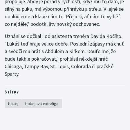
propojuje. Abdy je pořád v rychlosti, když mu to dám, je
Stolní tenis
silný na puku, má výbornou přihrávku a střelu. V lajně se
doplňujeme a klape nám to. Přeju si, ať nám to vydrží
Triatlon
co nejdéle," podotkl litvínovský odchovanec.
Veslování
Uznání se dočkal i od asistenta trenéra Davida Kočího.
"Lukáš teď hraje velice dobře. Poslední zápasy má chuť
Vodní slalom
a svědčí mu hrát s Abdulem a Kirkem. Doufejme, že
bude takhle pokračovat," prohlásil někdejší hráč
Volejbal
Chicaga, Tampy Bay, St. Louis, Colorada či pražské
Sparty.
Ostatní
ŠTÍTKY
Hokej
Hokejová extraliga