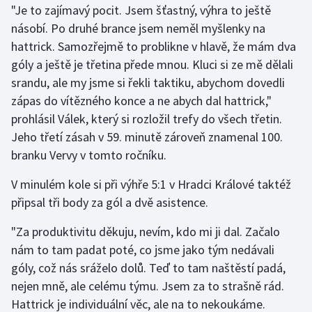
"Je to zajímavý pocit. Jsem šťastný, výhra to ještě
násobí. Po druhé brance jsem neměl myšlenky na
Gymnastika
hattrick. Samozřejmě to problikne v hlavě, že mám dva
góly a ještě je třetina přede mnou. Kluci si ze mě dělali
Házená
srandu, ale my jsme si řekli taktiku, abychom dovedli
Jezdectví
zápas do vítězného konce a ne abych dal hattrick,"
prohlásil Válek, který si rozložil trefy do všech třetin.
Judo
Jeho třetí zásah v 59. minutě zároveň znamenal 100.
branku Vervy v tomto ročníku.
Krasobruslení
V minulém kole si při výhře 5:1 v Hradci Králové taktéž
Lezení
připsal tři body za gól a dvě asistence.
"Za produktivitu děkuju, nevím, kdo mi ji dal. Začalo
Lyže a snowboard
nám to tam padat poté, co jsme jako tým nedávali
Moderní pětiboj
góly, což nás sráželo dolů. Teď to tam naštěstí padá,
nejen mně, ale celému týmu. Jsem za to strašně rád.
Motorsport
Hattrick je individuální věc, ale na to nekoukáme.