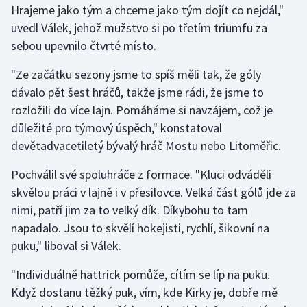
Hrajeme jako tým a chceme jako tým dojít co nejdál,"
Olympijské hry
uvedl Válek, jehož mužstvo si po třetím triumfu za
sebou upevnilo čtvrté místo.
Parasport
"Ze začátku sezony jsme to spíš měli tak, že góly
Plavání
dávalo pět šest hráčů, takže jsme rádi, že jsme to
rozložili do více lajn. Pomáháme si navzájem, což je
Plážový volejbal
důležité pro týmový úspěch," konstatoval
devětadvacetiletý bývalý hráč Mostu nebo Litoměřic.
Ragby
Pochválil své spoluhráče z formace. "Kluci odváděli
Rychlobruslení
skvělou práci v lajně i v přesilovce. Velká část gólů jde za
nimi, patří jim za to velký dík. Díkybohu to tam
Rychlostní kanoistika
napadalo. Jsou to skvělí hokejisti, rychlí, šikovní na
puku," liboval si Válek.
Short track
"Individuálně hattrick pomůže, cítím se líp na puku.
Sportovní střelba
Když dostanu těžký puk, vím, kde Kirky je, dobře mě