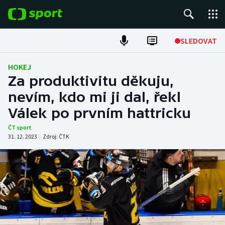
POPULÁRNÍ
SLEDOVAT
Fotbal
HOKEJ
Za produktivitu děkuju,
Hokej
nevím, kdo mi ji dal, řekl
Válek po prvním hattricku
Tenis
ČT sport
Atletika
31. 12. 2023
|
Zdroj:
ČTK
Cyklistika
DALŠÍ SPORTY
Americký fotbal
NEPŘEHLÉDNĚTE