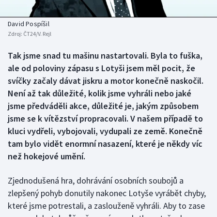
Baseball a softbal
Soutěže
David Pospíšil
Basketbal
Historické návraty
Zdroj:
ČT24/V. Rejl
Biatlon
Aplikace ČT sport
Tak jsme snad tu mašinu nastartovali. Byla to fuška,
ale od poloviny zápasu s Lotyši jsem měl pocit, že
Boby a skeleton
AZ kvíz
svíčky začaly dávat jiskru a motor konečně naskočil.
Není až tak důležité, kolik jsme vyhráli nebo jaké
Box
jsme předváděli akce, důležité je, jakým způsobem
jsme se k vítězství propracovali. V našem případě to
Curling
kluci vydřeli, vybojovali, vydupali ze země. Konečně
tam bylo vidět enormní nasazení, které je někdy víc
Dostihy
než hokejové umění.
Florbal
Zjednodušená hra, dohrávání osobních soubojů a
zlepšený pohyb donutily nakonec Lotyše vyrábět chyby,
Futsal
které jsme potrestali, a zaslouženě vyhráli. Aby to zase
Golf