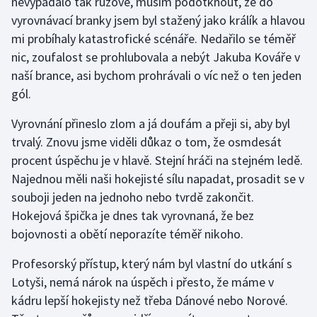
nevypadalo tak růžově, musím podotknout, že do
vyrovnávací branky jsem byl stažený jako králík a hlavou
Gymnastika
mi probíhaly katastrofické scénáře. Nedařilo se téměř
nic, zoufalost se prohlubovala a nebýt Jakuba Kováře v
Házená
naší brance, asi bychom prohrávali o víc než o ten jeden
gól.
Jezdectví
Vyrovnání přineslo zlom a já doufám a přeji si, aby byl
Judo
trvalý. Znovu jsme viděli důkaz o tom, že osmdesát
procent úspěchu je v hlavě. Stejní hráči na stejném ledě.
Krasobruslení
Najednou měli naši hokejisté sílu napadat, prosadit se v
souboji jeden na jednoho nebo tvrdě zakončit.
Lezení
Hokejová špička je dnes tak vyrovnaná, že bez
bojovnosti a obětí neporazíte téměř nikoho.
Lyže a snowboard
Profesorský přístup, který nám byl vlastní do utkání s
Moderní pětiboj
Lotyši, nemá nárok na úspěch i přesto, že máme v
kádru lepší hokejisty než třeba Dánové nebo Norové.
Motorsport