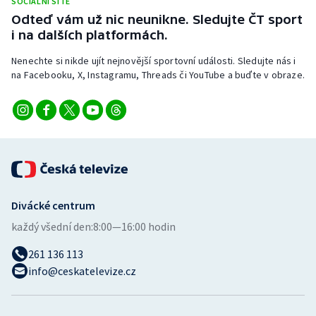
SOCIÁLNÍ SÍTĚ
Odteď vám už nic neunikne. Sledujte ČT sport
i na dalších platformách.
Nenechte si nikde ujít nejnovější sportovní události. Sledujte nás i
na Facebooku, X, Instagramu, Threads či YouTube a buďte v obraze.
Divácké centrum
každý všední den:
8:00—16:00 hodin
261 136 113
info@ceskatelevize.cz