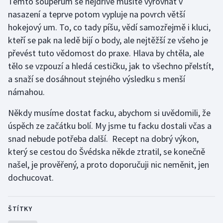
Těmto soupeřům se nejdříve musíte vyrovnat v
nasazení a teprve potom vypluje na povrch větší
Olympijské hry
hokejový um. To, co tady píšu, vědí samozřejmě i kluci,
Parasport
kteří se pak na ledě bijí o body, ale nejtěžší ze všeho je
převést tuto vědomost do praxe. Hlava by chtěla, ale
Plavání
tělo se vzpouzí a hledá cestičku, jak to všechno přelstít,
a snaží se dosáhnout stejného výsledku s menší
Plážový volejbal
námahou.
Ragby
Někdy musíme dostat facku, abychom si uvědomili, že
úspěch ze začátku bolí. My jsme tu facku dostali včas a
Rychlobruslení
snad nebude potřeba další. Recept na dobrý výkon,
který se cestou do Švédska někde ztratil, se konečně
Rychlostní kanoistika
našel, je prověřený, a proto doporučuji nic neměnit, jen
dochucovat.
Short track
Sportovní střelba
ŠTÍTKY