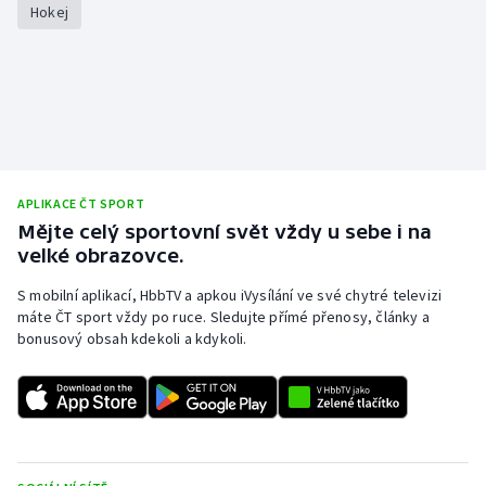
Hokej
Stolní tenis
Triatlon
Veslování
Vodní slalom
APLIKACE ČT SPORT
Volejbal
Mějte celý sportovní svět vždy u sebe i na
velké obrazovce.
Ostatní
S mobilní aplikací, HbbTV a apkou iVysílání ve své chytré televizi
máte ČT sport vždy po ruce. Sledujte přímé přenosy, články a
bonusový obsah kdekoli a kdykoli.