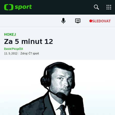
POPULÁRNÍ
SLEDOVAT
Fotbal
HOKEJ
Za 5 minut 12
Hokej
David Pospíšil
11. 5. 2012
|
Zdroj:
ČT sport
Tenis
Atletika
Cyklistika
DALŠÍ SPORTY
Americký fotbal
NEPŘEHLÉDNĚTE