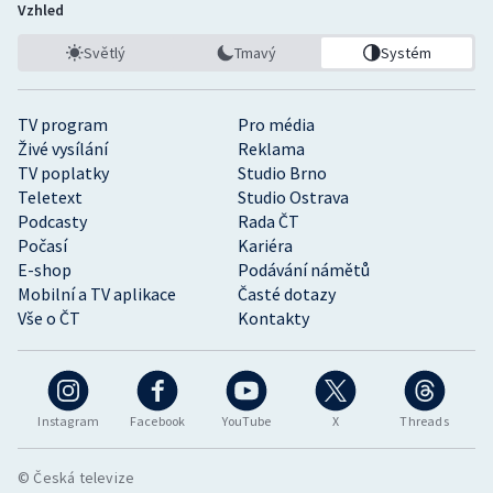
Vzhled
Světlý
Tmavý
Systém
TV program
Pro média
Živé vysílání
Reklama
TV poplatky
Studio Brno
Teletext
Studio Ostrava
Podcasty
Rada ČT
Počasí
Kariéra
E-shop
Podávání námětů
Mobilní a TV aplikace
Časté dotazy
Vše o ČT
Kontakty
Instagram
Facebook
YouTube
X
Threads
© Česká televize