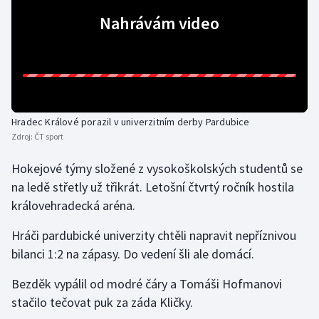
Nahrávám video
Gymnastika
Házená
Jezdectví
Hradec Králové porazil v univerzitním derby Pardubice
Judo
Zdroj:
ČT sport
Hokejové týmy složené z vysokoškolských studentů se
Krasobruslení
na ledě střetly už třikrát. Letošní čtvrtý ročník hostila
Lezení
královehradecká aréna.
Hráči pardubické univerzity chtěli napravit nepříznivou
Lyže a snowboard
bilanci 1:2 na zápasy. Do vedení šli ale domácí.
Moderní pětiboj
Bezděk vypálil od modré čáry a Tomáši Hofmanovi
stačilo tečovat puk za záda Kličky.
Motorsport