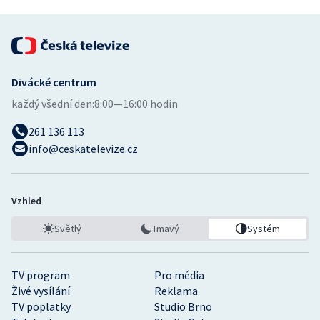
Divácké centrum
každý všední den:
8:00—16:00 hodin
261 136 113
info@ceskatelevize.cz
Vzhled
Světlý
Tmavý
Systém
TV program
Pro média
Živé vysílání
Reklama
TV poplatky
Studio Brno