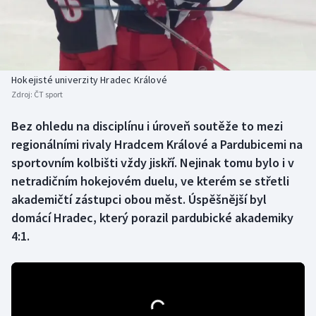
Baseball a softbal
Soutěže
Basketbal
Historické návraty
Biatlon
Aplikace ČT sport
Hokejisté univerzity Hradec Králové
Zdroj:
ČT sport
Boby a skeleton
AZ kvíz
Bez ohledu na disciplínu i úroveň soutěže to mezi
regionálními rivaly Hradcem Králové a Pardubicemi na
Box
sportovním kolbišti vždy jiskří. Nejinak tomu bylo i v
Curling
netradičním hokejovém duelu, ve kterém se střetli
akademičtí zástupci obou měst. Úspěšnější byl
Dostihy
domácí Hradec, který porazil pardubické akademiky
4:1.
Florbal
Futsal
Golf