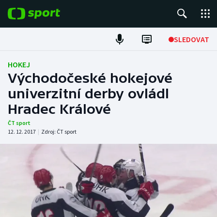
POPULÁRNÍ
SLEDOVAT
Fotbal
HOKEJ
Východočeské hokejové
Hokej
univerzitní derby ovládl
Hradec Králové
Tenis
ČT sport
Atletika
12. 12. 2017
|
Zdroj:
ČT sport
Cyklistika
DALŠÍ SPORTY
Americký fotbal
NEPŘEHLÉDNĚTE