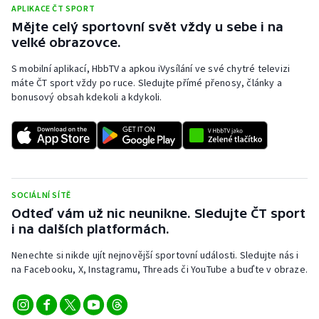
Stolní tenis
APLIKACE ČT SPORT
Mějte celý sportovní svět vždy u sebe i na
velké obrazovce.
Triatlon
S mobilní aplikací, HbbTV a apkou iVysílání ve své chytré televizi
Veslování
máte ČT sport vždy po ruce. Sledujte přímé přenosy, články a
bonusový obsah kdekoli a kdykoli.
Vodní slalom
Volejbal
Ostatní
SOCIÁLNÍ SÍTĚ
Odteď vám už nic neunikne. Sledujte ČT sport
i na dalších platformách.
Nenechte si nikde ujít nejnovější sportovní události. Sledujte nás i
na Facebooku, X, Instagramu, Threads či YouTube a buďte v obraze.