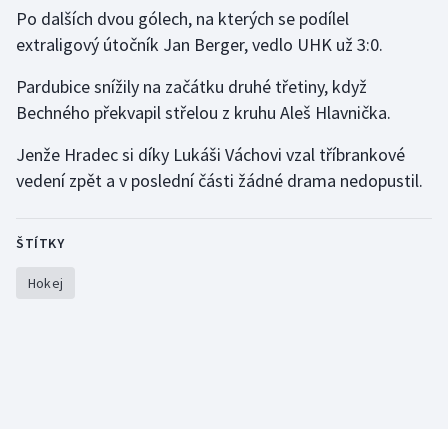
Po dalších dvou gólech, na kterých se podílel
Olympijské hry
extraligový útočník Jan Berger, vedlo UHK už 3:0.
Parasport
Pardubice snížily na začátku druhé třetiny, když
Bechného překvapil střelou z kruhu Aleš Hlavnička.
Plavání
Jenže Hradec si díky Lukáši Váchovi vzal tříbrankové
Plážový volejbal
vedení zpět a v poslední části žádné drama nedopustil.
Ragby
ŠTÍTKY
Rychlobruslení
Hokej
Rychlostní kanoistika
Short track
Sportovní střelba