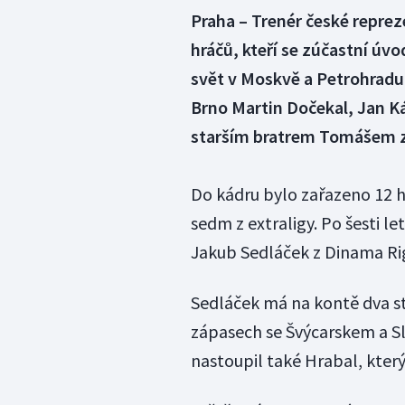
Praha – Trenér české reprez
hráčů, kteří se zúčastní úv
svět v Moskvě a Petrohradu.
Brno Martin Dočekal, Jan K
starším bratrem Tomášem 
Do kádru bylo zařazeno 12 hr
sedm z extraligy. Po šesti l
Jakub Sedláček z Dinama Rig
Sedláček má na kontě dva st
zápasech se Švýcarskem a S
nastoupil také Hrabal, kter