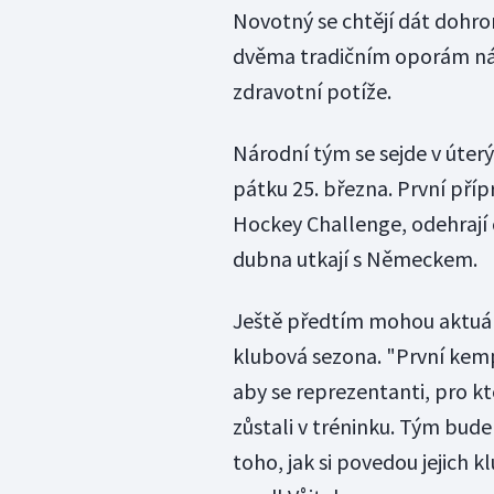
Novotný se chtějí dát dohrom
dvěma tradičním oporám nár
zdravotní potíže.
Národní tým se sejde v úter
pátku 25. března. První příp
Hockey Challenge, odehrají č
dubna utkají s Německem.
Ještě předtím mohou aktuální
klubová sezona. "První kem
aby se reprezentanti, pro kt
zůstali v tréninku. Tým bud
toho, jak si povedou jejich 