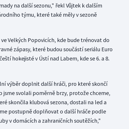
ady na další sezonu," řekl Vůjtek k dalším
odního týmu, které také měly v sezoně
ý ve Velkých Popovicích, kde bude trénovat do
ravné zápasy, které budou součástí seriálu Euro
eští hokejisté v Ústí nad Labem, kde se 6. a 8.
 výběr doplnit další hráči, pro které skončí
p jsme svolali poměrně brzy, protože chceme,
eré skončila klubová sezona, dostali na led a
eme postupně doplňovat o další hráče podle
kluby v domácích a zahraničních soutěžích,"