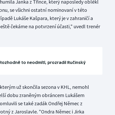
humila Janka z Třince, který naposledy oblékl
bnu, se všichni ostatní nominovaní v této
řípadě Lukáše Kašpara, který je v zahraničí a
eště čekáme na potvrzení účasti," uvedl trenér
Rozhodně to neodmítl, prozradil Ručinský
 kterým už skončila sezona v KHL, nemohl
 delší dobu zraněným obráncem Lukášem
omluvili se také zadák Ondřej Němec z
otný z Jaroslavle. "Ondra Němec i Jirka