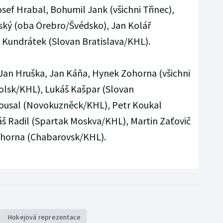
sef Hrabal, Bohumil Jank (všichni Třinec),
ský (oba Örebro/Švédsko), Jan Kolář
Kundrátek (Slovan Bratislava/KHL).
Jan Hruška, Jan Káňa, Hynek Zohorna (všichni
lsk/KHL), Lukáš Kašpar (Slovan
Kousal (Novokuzněck/KHL), Petr Koukal
š Radil (Spartak Moskva/KHL), Martin Zaťovič
ohorna (Chabarovsk/KHL).
Hokejová reprezentace