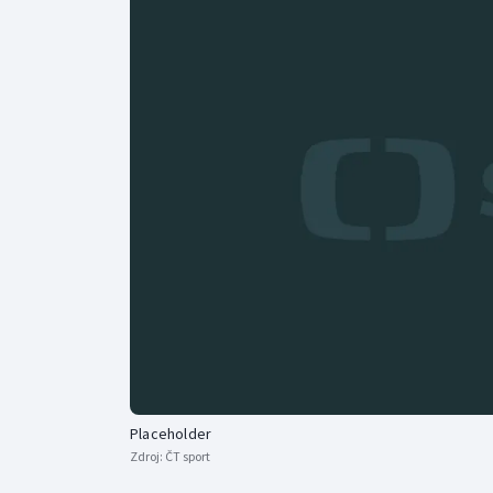
Curling
Dostihy
Florbal
Futsal
Golf
Gymnastika
Placeholder
Zdroj:
ČT sport