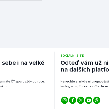
SOCIÁLNÍ SÍTĚ
 sebe i na velké
Odteď vám už nic
na dalších platf
izi máte ČT sport vždy po ruce.
Nenechte si nikde ujít nejnovější
ykoli.
Instagramu, Threads či YouTube 