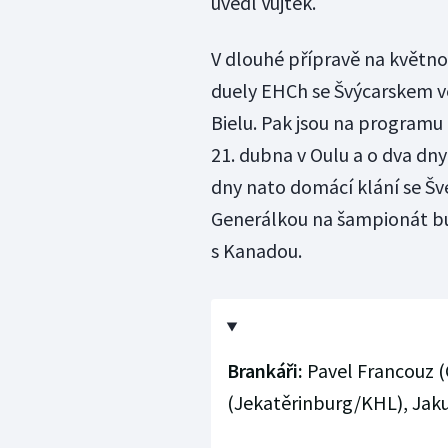
uvedl Vůjtek.
V dlouhé přípravě na květn
duely EHCh se Švýcarskem ve
Bielu. Pak jsou na programu
21. dubna v Oulu a o dva dny
dny nato domácí klání se Šv
Generálkou na šampionát bud
s Kanadou.
Brankáři:
Pavel Francouz (
(Jekatěrinburg/KHL), Jak