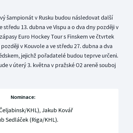
ový šampionát v Rusku budou následovat další
 středu 13. dubna ve Vispu a o dva dny později v
 zápasy Euro Hockey Tour s Finskem ve čtvrtek
 později v Kouvole a ve středu 27. dubna a dva
édskem, jejichž pořadatelé budou teprve určeni.
e v úterý 3. května v pražské O2 areně souboj
Nominace:
Čeljabinsk/KHL), Jakub Kovář
ub Sedláček (Riga/KHL).