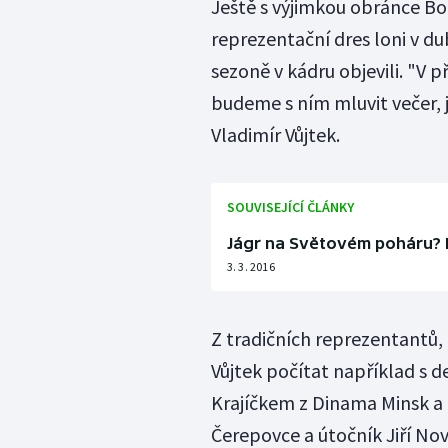
Ještě s výjimkou obránce Bo
reprezentační dres loni v du
sezoně v kádru objevili. "V p
budeme s ním mluvit večer, j
Vladimír Vůjtek.
SOUVISEJÍCÍ ČLÁNKY
Jágr na Světovém poháru? 
3. 3. 2016
Z tradičních reprezentantů,
Vůjtek počítat například s
Krajíčkem z Dinama Minsk a 
Čerepovce a útočník Jiří Nov