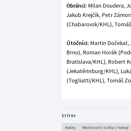
Obránci:
Milan Doudera, Jo
Jakub Krejčík, Petr Zámor
(Chabarovsk/KHL), Tomáš 
Útočníci:
Martin Dočekal, 
Brno), Roman Horák (Podo
Bratislava/KHL), Robert 
(Jekatěrinburg/KHL), Luká
(Togliatti/KHL), Tomáš Z
ŠTÍTKY
Hokej
Mistrovství světa v hokeji