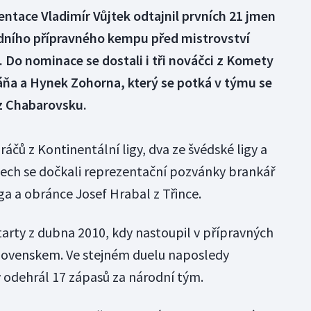
entace Vladimír Vůjtek odtajnil prvních 21 jmen
odního přípravného kempu před mistrovství
 Do nominace se dostali i tři nováčci z Komety
áňa a Hynek Zohorna, který se potká v týmu se
z Chabarovsku.
áčů z Kontinentální ligy, dva ze švédské ligy a
etech se dočkali reprezentační pozvánky brankář
a a obránce Josef Hrabal z Třince.
arty z dubna 2010, kdy nastoupil v přípravných
lovenskem. Ve stejném duelu naposledy
ý odehrál 17 zápasů za národní tým.