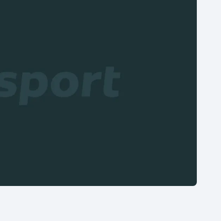
Moderní pětiboj
Triatlon
Motorsport
Veslování
Olympijské hry
Vodní slalom
Parasport
Volejbal
Plavání
Ostatní
Plážový volejbal