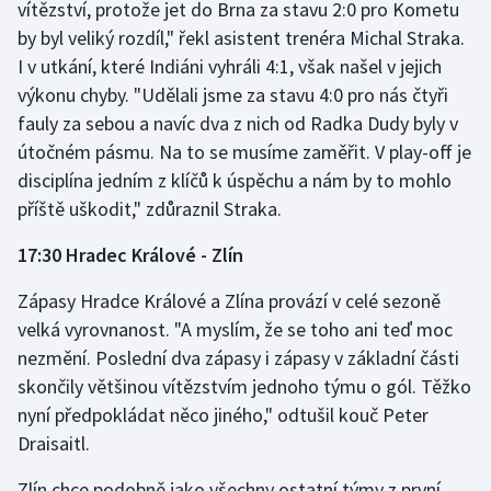
vítězství, protože jet do Brna za stavu 2:0 pro Kometu
by byl veliký rozdíl," řekl asistent trenéra Michal Straka.
I v utkání, které Indiáni vyhráli 4:1, však našel v jejich
výkonu chyby. "Udělali jsme za stavu 4:0 pro nás čtyři
fauly za sebou a navíc dva z nich od Radka Dudy byly v
útočném pásmu. Na to se musíme zaměřit. V play-off je
disciplína jedním z klíčů k úspěchu a nám by to mohlo
příště uškodit," zdůraznil Straka.
17:30 Hradec Králové - Zlín
Zápasy Hradce Králové a Zlína provází v celé sezoně
velká vyrovnanost. "A myslím, že se toho ani teď moc
nezmění. Poslední dva zápasy i zápasy v základní části
skončily většinou vítězstvím jednoho týmu o gól. Těžko
nyní předpokládat něco jiného," odtušil kouč Peter
Draisaitl.
Zlín chce podobně jako všechny ostatní týmy z první