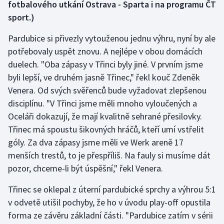
fotbalového utkání Ostrava - Sparta i na programu ČT
sport.)
Gymnastika
Pardubice si přivezly vytouženou jednu výhru, nyní by ale
Házená
potřebovaly uspět znovu. A nejlépe v obou domácích
duelech. "Oba zápasy v Třinci byly jiné. V prvním jsme
Jezdectví
byli lepší, ve druhém jasně Třinec," řekl kouč Zdeněk
Venera. Od svých svěřenců bude vyžadovat zlepšenou
Judo
disciplínu. "V Třinci jsme měli mnoho vyloučených a
Oceláři dokazují, že mají kvalitně sehrané přesilovky.
Krasobruslení
Třinec má spoustu šikovných hráčů, kteří umí vstřelit
góly. Za dva zápasy jsme měli ve Werk areně 17
Lezení
menších trestů, to je přespříliš. Na fauly si musíme dát
Lyže a snowboard
pozor, chceme-li být úspěšní," řekl Venera.
Třinec se oklepal z úterní pardubické sprchy a výhrou 5:1
Moderní pětiboj
v odvetě utišil pochyby, že ho v úvodu play-off opustila
forma ze závěru základní části. "Pardubice zatím v sérii
Motorsport