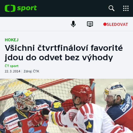
POPULÁRNÍ
SLEDOVAT
Fotbal
HOKEJ
Všichni čtvrtfináloví favorité
Hokej
jdou do odvet bez výhody
Tenis
ČT sport
22. 3. 2014
|
Zdroj:
ČTK
Atletika
Cyklistika
DALŠÍ SPORTY
Americký fotbal
NEPŘEHLÉDNĚTE