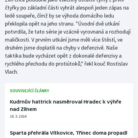
čtyřky po základní části vyhrát alespoň jeden zápas na
ledě soupeře, čímž by se výhoda domácího ledu
překlopila opět na jeho stranu. "Úvodní dvě utkání
potvrdila, že tato série je vzácně vyrovnaná a rozhodují
maličkosti. V prvním utkání jsme měli více štěstí, ve
druhém jsme doplatili na chyby v defenzivě. Naše
taktika bude vycházet opět z dokonalé defenzivy a
rychlého přechodu do protiútoků," řekl kouč Rostislav
Vlach.
SOUVISEJÍCÍ ČLÁNKY
Kudrnův hattrick nasměroval Hradec k výhře
nad Zlínem
19. 3. 2014
Sparta přehrála Vítkovice, Třinec doma propadl