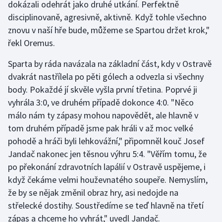
dokázali odehrát jako druhé utkání. Perfektně
Stolní tenis
disciplinovaně, agresivně, aktivně. Když tohle všechno
znovu v naší hře bude, můžeme se Spartou držet krok,"
Triatlon
řekl Oremus.
Veslování
Sparta by ráda navázala na základní část, kdy v Ostravě
dvakrát nastřílela po pěti gólech a odvezla si všechny
Vodní slalom
body. Pokaždé jí skvěle vyšla první třetina. Poprvé ji
vyhrála 3:0, ve druhém případě dokonce 4:0. "Něco
Volejbal
málo nám ty zápasy mohou napovědět, ale hlavně v
Ostatní
tom druhém případě jsme pak hráli v až moc velké
pohodě a hráči byli lehkovážní," připomněl kouč Josef
Jandač nakonec jen těsnou výhru 5:4. "Věřím tomu, že
po překonání zdravotních lapálií v Ostravě uspějeme, i
když čekáme velmi houževnatého soupeře. Nemyslím,
že by se nějak změnil obraz hry, asi nedojde na
střelecké dostihy. Soustředíme se teď hlavně na třetí
zápas a chceme ho vyhrát," uvedl Jandač.