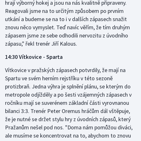
hrají výborný hokej a jsou na nás kvalitně připraveny.
Olympijské hry
Reagovali jsme na to určitým způsobem po prvním
utkání a budeme se na to i v dalších zápasech snažit
Parasport
znovu něco vymyslet. Teď navíc věřím, že tím druhým
zápasem jsme ze sebe odhodili nervozitu z úvodního
Plavání
zápasu," řekl trenér Jiří Kalous.
Plážový volejbal
14:30 Vítkovice - Sparta
Vítkovice v pražských zápasech potvrdily, že mají na
Ragby
Spartu ve svém herním rejstříku v této sezoně
Rychlobruslení
protizbraň. Jedna výhra je splnění plánu, se kterým do
metropole odjížděly a po šesti vzájemných zápasech v
Rychlostní kanoistika
ročníku mají se suverénem základní části vyrovnanou
bilanci 3:3. Trenér Peter Oremus hráčům dál vštěpuje,
Short track
že je nutné se držet stylu hry z úvodních zápasů, který
Pražanům nešel pod nos. "Doma nám pomůžou diváci,
Sportovní střelba
ale musíme se koncentrovat na to, abychom to znovu