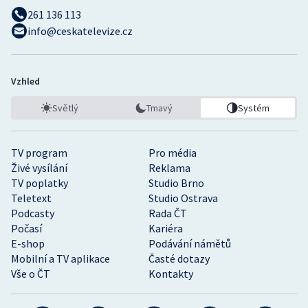
261 136 113
info@ceskatelevize.cz
Vzhled
Světlý
Tmavý
Systém
TV program
Pro média
Živé vysílání
Reklama
TV poplatky
Studio Brno
Teletext
Studio Ostrava
Podcasty
Rada ČT
Počasí
Kariéra
E-shop
Podávání námětů
Mobilní a TV aplikace
Časté dotazy
Vše o ČT
Kontakty