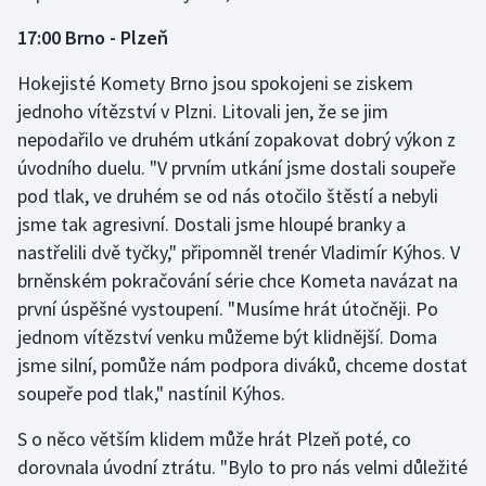
17:00 Brno - Plzeň
Hokejisté Komety Brno jsou spokojeni se ziskem
jednoho vítězství v Plzni. Litovali jen, že se jim
nepodařilo ve druhém utkání zopakovat dobrý výkon z
úvodního duelu. "V prvním utkání jsme dostali soupeře
pod tlak, ve druhém se od nás otočilo štěstí a nebyli
jsme tak agresivní. Dostali jsme hloupé branky a
nastřelili dvě tyčky," připomněl trenér Vladimír Kýhos. V
brněnském pokračování série chce Kometa navázat na
první úspěšné vystoupení. "Musíme hrát útočněji. Po
jednom vítězství venku můžeme být klidnější. Doma
jsme silní, pomůže nám podpora diváků, chceme dostat
soupeře pod tlak," nastínil Kýhos.
S o něco větším klidem může hrát Plzeň poté, co
dorovnala úvodní ztrátu. "Bylo to pro nás velmi důležité