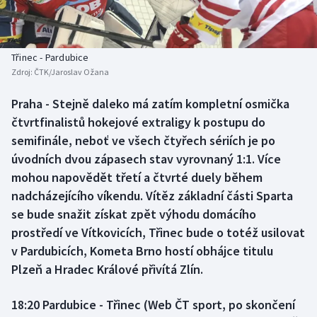
Baseball a softbal
Soutěže
Basketbal
Historické návraty
Třinec - Pardubice
Zdroj:
ČTK/Jaroslav Ožana
Biatlon
Aplikace ČT sport
Praha - Stejně daleko má zatím kompletní osmička
Boby a skeleton
AZ kvíz
čtvrtfinalistů hokejové extraligy k postupu do
semifinále, neboť ve všech čtyřech sériích je po
Box
úvodních dvou zápasech stav vyrovnaný 1:1. Více
mohou napovědět třetí a čtvrté duely během
Curling
nadcházejícího víkendu. Vítěz základní části Sparta
se bude snažit získat zpět výhodu domácího
Dostihy
prostředí ve Vítkovicích, Třinec bude o totéž usilovat
Florbal
v Pardubicích, Kometa Brno hostí obhájce titulu
Plzeň a Hradec Králové přivítá Zlín.
Futsal
18:20 Pardubice - Třinec (Web ČT sport, po skončení
Golf