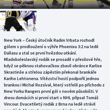
Baseball a softbal
Soutěže
Zdroj:
ČTK/AP/AP Photo
Basketbal
Historické návraty
Biatlon
Aplikace ČT sport
Boby a skeleton
AZ kvíz
New York – Český útočník Radim Vrbata rozhodl
gólem v prodloužení o výhře Phoenixu 3:2 na ledě
Box
Dallasu a stal se první hvězdou utkání.
Mladoboleslavský rodák se prosadil v přesilové hře,
Curling
když se pěknou stahovačkou zbavil obránce Karlise
Skrastinše a střelou zápěstím překonal brankáře
Dostihy
Kariho Lehtonena. Vítězství hostí podpořil jednou
brankou i Michal Rozsíval, který vstřelil po příchodu z
Florbal
New Yorku Rangers první gól v novém působišti. V
dresu domácích si první start v NHL připsal Tomáš
Futsal
Vincour. Dvacetiletý rodák z Brna na ledě strávil
Golf