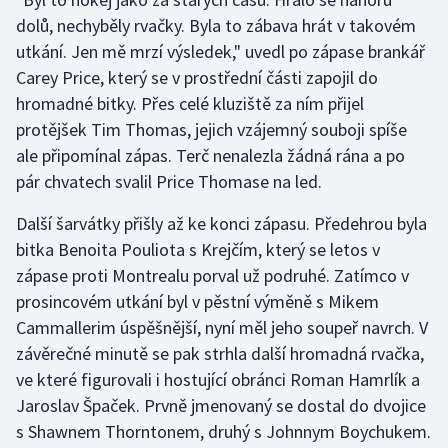
dolů, nechyběly rvačky. Byla to zábava hrát v takovém
Olympijské hry
utkání. Jen mě mrzí výsledek," uvedl po zápase brankář
Carey Price, který se v prostřední části zapojil do
Parasport
hromadné bitky. Přes celé kluziště za ním přijel
Plavání
protějšek Tim Thomas, jejich vzájemný souboji spíše
ale připomínal zápas. Terč nenalezla žádná rána a po
Plážový volejbal
pár chvatech svalil Price Thomase na led.
Ragby
Další šarvátky přišly až ke konci zápasu. Předehrou byla
bitka Benoita Pouliota s Krejčím, který se letos v
Rychlobruslení
zápase proti Montrealu porval už podruhé. Zatímco v
prosincovém utkání byl v pěstní výměně s Mikem
Rychlostní kanoistika
Cammallerim úspěšnější, nyní měl jeho soupeř navrch. V
závěrečné minutě se pak strhla další hromadná rvačka,
Short track
ve které figurovali i hostující obránci Roman Hamrlík a
Jaroslav Špaček. Prvně jmenovaný se dostal do dvojice
Sportovní střelba
s Shawnem Thorntonem, druhý s Johnnym Boychukem.