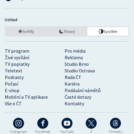
Vzhled
Světlý
Tmavý
Systém
TV program
Pro média
Živé vysílání
Reklama
TV poplatky
Studio Brno
Teletext
Studio Ostrava
Podcasty
Rada ČT
Počasí
Kariéra
E-shop
Podávání námětů
Mobilní a TV aplikace
Časté dotazy
Vše o ČT
Kontakty
Instagram
Facebook
YouTube
X
Threads