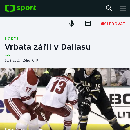
POPULÁRNÍ
SLEDOVAT
Fotbal
HOKEJ
Vrbata zářil v Dallasu
Hokej
roh
10. 2. 2011
|
Zdroj:
ČTK
Tenis
Atletika
Cyklistika
DALŠÍ SPORTY
Americký fotbal
NEPŘEHLÉDNĚTE
Radim Vrbata s pukem