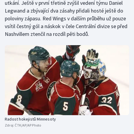
utkání. Ještě v první třetině zvýšil vedení týmu Daniel
Legwand a zbývající dva zásahy přidali hosté ještě do
poloviny zápasu. Red Wings v dalším průběhu už pouze
vsítil čestný gól a náskok v čele Centrální divize se před
Nashvillem ztenčil na rozdíl pěti bodů.
Radost hokejistů Minnesoty
Zdroj:
ČTK/AP/AP Photo