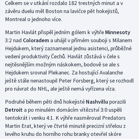
Celkem se v utkání rozdalo 182 trestných minut a v
Stolní tenis
závěru duelu měl Boston na lavičce pět hokejistů,
Montreal o jednoho více.
Triatlon
Martin Havlát přispěl jedním gólem k výhře
Minnesoty
Veslování
3:2 nad
Coloradem
a uhájil v přímém souboji s Milanem
Hejdukem, který zaznamenal jednu asistenci, průběžné
Vodní slalom
vedení produktivity Čechů. Havlát zůstává v čele s
Volejbal
nejtěsnějším možným náskokem, bodově se ale s
Hejdukem srovnal Plekanec. Za hostující Avalanche
Ostatní
ještě stále nenastoupil Peter Forsberg, který se rozhodl
pro návrat do NHL, ale ještě nemá vyřízena víza.
Podruhé během pěti dnů hokejisté
Nashvillu
porazili
Detroit
a po minulém domácím vítězství 3:0 uspěli
tentokrát i venku 4:1. K výhře nasměroval Predators
Martin Erat, který ve čtvrté minutě precizní střelou z
levého kruhu do horního rohu branky otevřel skóre