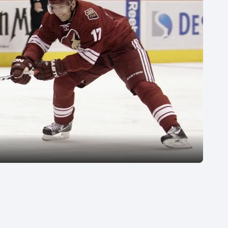
Moderní pětiboj
Triatlon
Motorsport
Veslování
Olympijské hry
Vodní slalom
Parasport
Volejbal
Plavání
Ostatní
Plážový volejbal