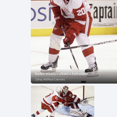
Curling
Dostihy
Florbal
Futsal
Golf
Gymnastika
Radim Vrbata v utkání s Detroitem
Zdroj:
AP/Paul Connors