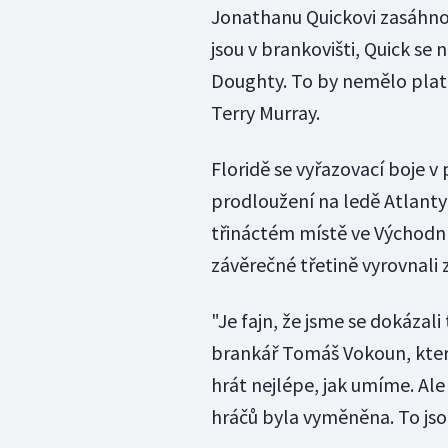
Jonathanu Quickovi zasáhnout
jsou v brankovišti, Quick s
Doughty. To by nemělo platit
Terry Murray.
Floridě se vyřazovací boje v
prodloužení na ledě Atlanty
třináctém místě ve Východní
závěrečné třetině vyrovnali z
"Je fajn, že jsme se dokázal
brankář Tomáš Vokoun, který
hrát nejlépe, jak umíme. Al
hráčů byla vyměněna. To jsou