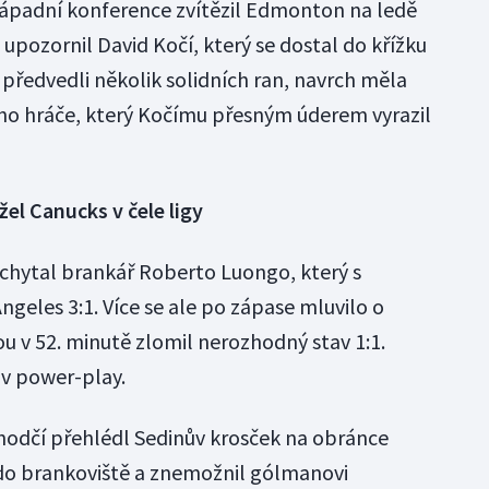
Západní konference zvítězil Edmonton na ledě
 upozornil David Kočí, který se dostal do křížku
ředvedli několik solidních ran, navrch měla
ího hráče, který Kočímu přesným úderem vyrazil
el Canucks v čele ligy
vychytal brankář Roberto Luongo, který s
ngeles 3:1. Více se ale po zápase mluvilo o
u v 52. minutě zlomil nerozhodný stav 1:1.
 v power-play.
hodčí přehlédl Sedinův krosček na obránce
do brankoviště a znemožnil gólmanovi