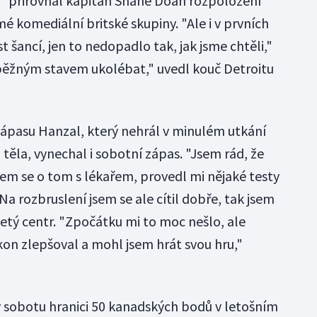
,'" přirovnal kapitán Shane Doan rozpoložení
 komediální britské skupiny. "Ale i v prvních
t šancí, jen to nedopadlo tak, jak jsme chtěli,"
ůběžným stavem ukolébat," uvedl kouč Detroitu
ápasu Hanzal, který nehrál v minulém utkání
 těla, vynechal i sobotní zápas. "Jsem rád, že
jsem se o tom s lékařem, provedl mi nějaké testy
Na rozbruslení jsem se ale cítil dobře, tak jsem
iletý centr. "Zpočátku mi to moc nešlo, ale
on zlepšoval a mohl jsem hrát svou hru,"
 v sobotu hranici 50 kanadských bodů v letošním