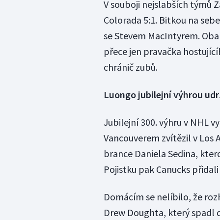
V souboji nejslabších týmů 
Colorada 5:1. Bitkou na sebe
se Stevem MacIntyrem. Oba p
přece jen pravačka hostujíc
chránič zubů.
Luongo jubilejní výhrou udrž
Jubilejní 300. výhru v NHL 
Vancouverem zvítězil v Los A
brance Daniela Sedina, ktero
Pojistku pak Canucks přidali
Domácím se nelíbilo, že roz
Drew Doughta, který spadl 