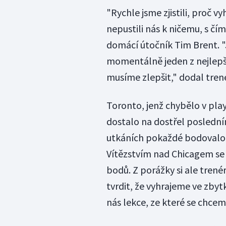
"Rychle jsme zjistili, proč v
nepustili nás k ničemu, s čí
domácí útočník Tim Brent. "J
momentálně jeden z nejlepší
musíme zlepšit," dodal tren
Toronto, jenž chybělo v pla
dostalo na dostřel posledn
utkáních pokaždé bodovalo 
Vítězstvím nad Chicagem se 
bodů. Z porážky si ale trené
tvrdit, že vyhrajeme ve zbyt
nás lekce, ze které se chcem