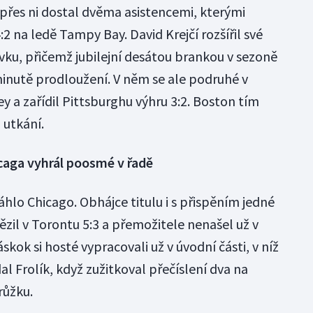
přes ni dostal dvěma asistencemi, kterými
 na ledě Tampy Bay. David Krejčí rozšířil své
vku, přičemž jubilejní desátou brankou v sezoně
minutě prodloužení. V něm se ale podruhé v
ey a zařídil Pittsburghu výhru 3:2. Boston tím
 utkání.
caga vyhrál poosmé v řadě
lo Chicago. Obhájce titulu i s přispěním jedné
ězil v Torontu 5:3 a přemožitele nenašel už v
kok si hosté vypracovali už v úvodní části, v níž
dal Frolík, když zužitkoval přečíslení dva na
růžku.