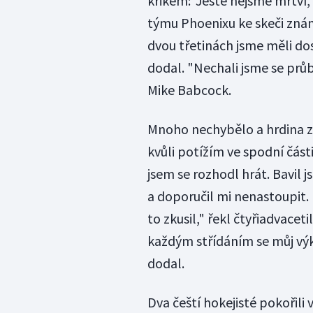
křikem: 'Ještě nejsme mrtví
týmu Phoenixu ke skeči známé
dvou třetinách jsme měli dos
dodal. "Nechali jsme se pr
Mike Babcock.
Mnoho nechybělo a hrdina z
kvůli potížím ve spodní části
jsem se rozhodl hrát. Bavil 
a doporučil mi nenastoupit. 
to zkusil," řekl čtyřiadvacet
každým střídáním se můj výk
dodal.
Dva čeští hokejisté pokořili