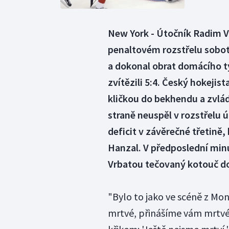
New York - Útočník Radim Vr
penaltovém rozstřelu sobo
a dokonal obrat domácího t
zvítězili 5:4. Český hokejist
kličkou do bekhendu a zvlád
straně neuspěl v rozstřelu ú
deficit v závěrečné třetině,
Hanzal. V předposlední minu
Vrbatou tečovaný kotouč d
"Bylo to jako ve scéně z Mon
mrtvé, přinášíme vám mrtvé.