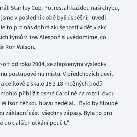
yhráli Stanley Cup. Potrestali každou naši chybu,
m jsme v poslední době byli úspěšní," uvedl
e to pro nás dobrá zkušeností vidět v akci
ch týmů v lize. Alespoň si uvědomíme, co
ér Ron Wilson.
y-off od roku 2004, se zlepšenými výsledky
ímu postupovému místu. V předchozích devíti
a celkově získalo 15 z 18 možných bodů.
mohlo přiblížit osmé Carolině na rozdíl dvou
r Wilson těžkou hlavu nedělal. "Bylo by hloupé
ku základní části všechny zápasy. Byla to pro
e do dalších utkání poučit."