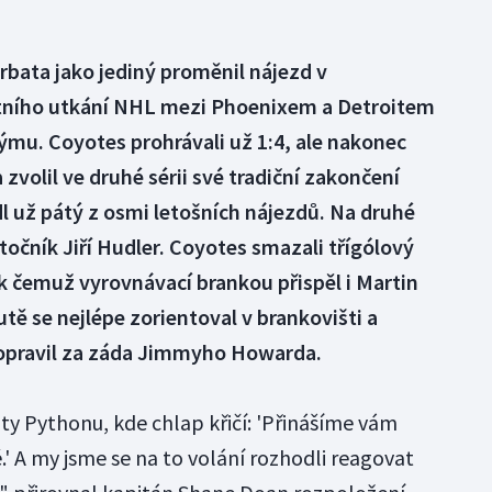
bata jako jediný proměnil nájezd v
tního utkání NHL mezi Phoenixem a Detroitem
ýmu. Coyotes prohrávali už 1:4, ale nakonec
a zvolil ve druhé sérii své tradiční zakončení
l už pátý z osmi letošních nájezdů. Na druhé
točník Jiří Hudler. Coyotes smazali třígólový
 k čemuž vyrovnávací brankou přispěl i Martin
tě se nejlépe zorientoval v brankovišti a
opravil za záda Jimmyho Howarda.
ty Pythonu, kde chlap křičí: 'Přinášíme vám
' A my jsme se na to volání rozhodli reagovat