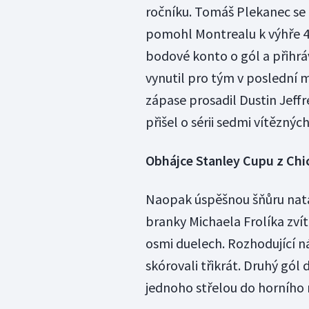
ročníku. Tomáš Plekanec se 
pomohl Montrealu k výhře 4:2
bodové konto o gól a přihrá
vynutil pro tým v poslední 
zápase prosadil Dustin Jeffr
přišel o sérii sedmi vítězných
Obhájce Stanley Cupu z Chi
Naopak úspěšnou šňůru natáh
branky Michaela Frolíka zvít
osmi duelech. Rozhodující nás
skórovali třikrát. Druhý gól 
jednoho střelou do horního 