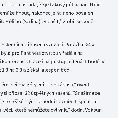
. "Je to ostuda, že je takový gól uznán. Hráči
e nemůže hnout, nakonec je na něho povalen
. Měli ho (Sedina) vyloučit," zlobil se kouč
 posledních zápasech vzdalují. Porážka 3:4 v
 byla pro Panthers čtvrtou v řadě a na
 konferenci ztrácejí na postup jedenáct bodů. V
 1:3 na 3:3 a získali alespoň bod.
i těmi dvěma góly vrátit do zápasu," uvedl
 si připsal 32 úspěšných zásahů. "Snažíme se
e je to těžké. Tým se hodně obměnil, spousta
 věci, které nemůžete ovlivnit," dodal Vokoun.