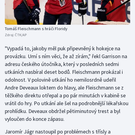
Stolní tenis
Triatlon
Tomáš Fleischmann s hráči Floridy
Veslování
Zdroj:
ČTK/AP
Vodní slalom
"Vypadá to, jakoby měl puk připevněný k hokejce na
provázku. Umí s ním věci, že až zírám," řekl Garrison na
Volejbal
adresu českého útočníka, který v posledních sedmi
utkáních nasbíral deset bodů. Fleischmann prokázal i
Ostatní
odolnost. V polovině utkání ho nemilosrdně udeřil
Andre Deveaux loktem do hlavy, ale Fleischmann se z
těžkého direktu otřepal a po pár minutách v kabině se
vrátil do hry. Po utkání ale šel na podrobnější lékařskou
prohlídku. Deveaux obdržel pětiminutový trest a byl
vyloučen do konce zápasu.
Jaromír Jágr nastoupil po problémech s třísly a