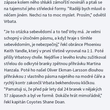
zápase kolem něho shlukli zámořští novináři a ptali se
na tajemství jeho střelecké formy. "Raději bych mluvil o
Gymnastika
něčem jiném. Nechci na to moc myslet. Prosím," odvětil
Vrbata.
Házená
"Je to otázka sebevědomí a to teď Vrby má. Je velmi
Jezdectví
schopný v útočném pásmu, a když hraje s tímhle
sebevědomím, je nebezpečný," řekl obránce Phoenixu
Judo
Keith Yandle, který v první třetině vyrovnal na 1:1. Poté
přišly Vrbatovy chvíle. Nejdříve z levého kruhu zužitkoval
Krasobruslení
střelou do odkryté branky zpětnou přihrávku Martina
Hanzala. Poté ho našel Oliver Ekman-Larsson dlouhou
Lezení
přihrávkou z vlastního pásma najetého na modré čáře a
Lyže a snowboard
rychlý kontr zakončil Vrbata bekhendovou kličkou.
"Pamatuji si, že před pár lety dal 24 branek v nějakých
Moderní pětiboj
57 zápasech a byl ve formě. Dokáže hrát mimořádně,"
řekl kapitán Coyotes Shane Doan.
Motorsport