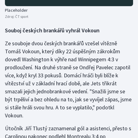
Placeholder
Zdroj:
ČT sport
Souboj českých brankářů vyhrál Vokoun
Ze souboje dvou českých brankářů vzešel vítězně
Tomáš Vokoun, který díky 22 úspěšným zákrokům
dovedl Washington k výhře nad Winnipegem 4:3 v
prodloužení. Na druhé straně se Ondřej Pavelec zapotil
více, když kryl 33 pokusů. Domácí hráči byli blíže k
vítězství už v základní hrací době, ale Jets třikrát
smazali jejich jednobrankové vedení. "Snažili jsme se
být trpěliví a bez ohledu na to, jak se vyvíjel zápas, jsme
si stále hráli svou hru. A to se vyplatilo," podotkl
Vokoun.
Útočník Jiří Tlustý zaznamenal gól a asistenci, přesto s
Carolinou nakonec podlehl Montrealu 3:4 po