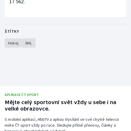
17 562.
ŠTÍTKY
Hokej
NHL
APLIKACE ČT SPORT
Mějte celý sportovní svět vždy u sebe i na
velké obrazovce.
S mobilní aplikací, HbbTV a apkou iVysílání ve své chytré televizi
máte ČT sport vždy po ruce. Sledujte přímé přenosy, články a
bonusový obsah kdekoli a kdykoli.