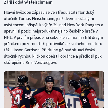
Zářil i odolný Fleischmann
Olympijské hry
Hlavní hvězdou zápasu se ve středu stal i floridský
útočník Tomáš Fleischmann, jenž dvěma krásnými
Parasport
asistencemi přispěl k výhře 2:1 nad New York Rangers a
Plavání
upevnil si pozici nejproduktivnějšího českého hráče v
NHL. V prvním případě na sebe Fleischmann strhl drzým
Plážový volejbal
průnikem pozornost tří protivníků a z volného prostoru
těžil Jason Garrison. Při druhé gólové situaci český
Ragby
útočník rychlou kličkou obelstil obránce a předložil puk
skórujícímu Krisi Versteegovi.
Rychlobruslení
Rychlostní kanoistika
Short track
Sportovní střelba