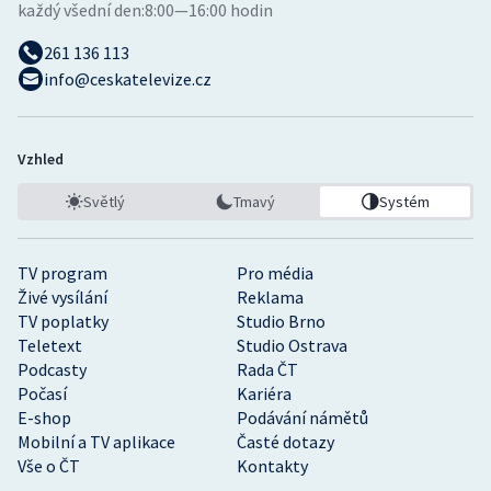
každý všední den:
8:00—16:00 hodin
261 136 113
info@ceskatelevize.cz
Vzhled
Světlý
Tmavý
Systém
TV program
Pro média
Živé vysílání
Reklama
TV poplatky
Studio Brno
Teletext
Studio Ostrava
Podcasty
Rada ČT
Počasí
Kariéra
E-shop
Podávání námětů
Mobilní a TV aplikace
Časté dotazy
Vše o ČT
Kontakty