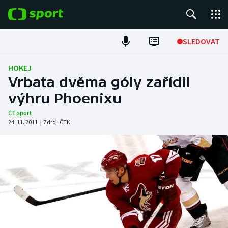
POPULÁRNÍ
SLEDOVAT
Fotbal
HOKEJ
Vrbata dvěma góly zařídil
Hokej
výhru Phoenixu
Tenis
ČT sport
24. 11. 2011
|
Zdroj:
ČTK
Atletika
Cyklistika
DALŠÍ SPORTY
Americký fotbal
NEPŘEHLÉDNĚTE