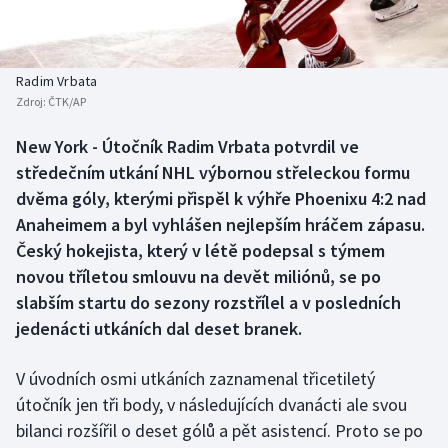
Baseball a softbal
Soutěže
Basketbal
Historické návraty
Radim Vrbata
Zdroj:
ČTK/AP
Biatlon
Aplikace ČT sport
New York - Útočník Radim Vrbata potvrdil ve
Boby a skeleton
AZ kvíz
středečním utkání NHL výbornou střeleckou formu
dvěma góly, kterými přispěl k výhře Phoenixu 4:2 nad
Box
Anaheimem a byl vyhlášen nejlepším hráčem zápasu.
Český hokejista, který v létě podepsal s týmem
Curling
novou tříletou smlouvu na devět miliónů, se po
slabším startu do sezony rozstřílel a v posledních
Dostihy
jedenácti utkáních dal deset branek.
Florbal
V úvodních osmi utkáních zaznamenal třicetiletý
Futsal
útočník jen tři body, v následujících dvanácti ale svou
bilanci rozšířil o deset gólů a pět asistencí. Proto se po
Golf