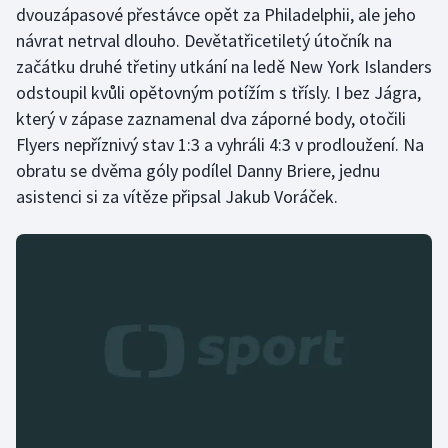
dvouzápasové přestávce opět za Philadelphii, ale jeho
návrat netrval dlouho. Devětatřicetiletý útočník na
začátku druhé třetiny utkání na ledě New York Islanders
odstoupil kvůli opětovným potížím s třísly. I bez Jágra,
který v zápase zaznamenal dva záporné body, otočili
Flyers nepříznivý stav 1:3 a vyhráli 4:3 v prodloužení. Na
obratu se dvěma góly podílel Danny Briere, jednu
asistenci si za vítěze připsal Jakub Voráček.