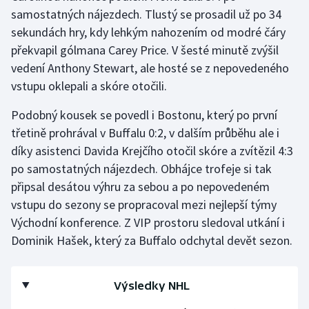
samostatných nájezdech. Tlustý se prosadil už po 34
sekundách hry, kdy lehkým nahozením od modré čáry
překvapil gólmana Carey Price. V šesté minutě zvýšil
vedení Anthony Stewart, ale hosté se z nepovedeného
vstupu oklepali a skóre otočili.
Podobný kousek se povedl i Bostonu, který po první
třetině prohrával v Buffalu 0:2, v dalším průběhu ale i
díky asistenci Davida Krejčího otočil skóre a zvítězil 4:3
po samostatných nájezdech. Obhájce trofeje si tak
připsal desátou výhru za sebou a po nepovedeném
vstupu do sezony se propracoval mezi nejlepší týmy
Východní konference. Z VIP prostoru sledoval utkání i
Dominik Hašek, který za Buffalo odchytal devět sezon.
Výsledky NHL