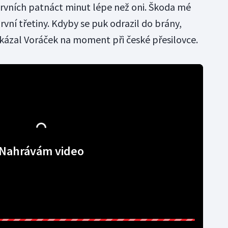
 prvních patnáct minut lépe než oni. Škoda mé
rvní třetiny. Kdyby se puk odrazil do brány,
ukázal Voráček na moment při české přesilovce.
Nahrávám video