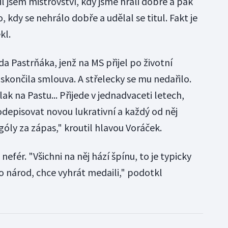
il jsem mistrovství, kdy jsme hráli dobře a pak
to, kdy se nehrálo dobře a udělal se titul. Fakt je
kl.
da Pastrňáka, jenž na MS přijel po životní
skončila smlouva. A střelecky se mu nedařilo.
ak na Pastu... Přijede v jednadvaceti letech,
episovat novou lukrativní a každý od něj
óly za zápas," kroutil hlavou Voráček.
nefér. "Všichni na něj hází špínu, to je typicky
o národ, chce vyhrát medaili," podotkl