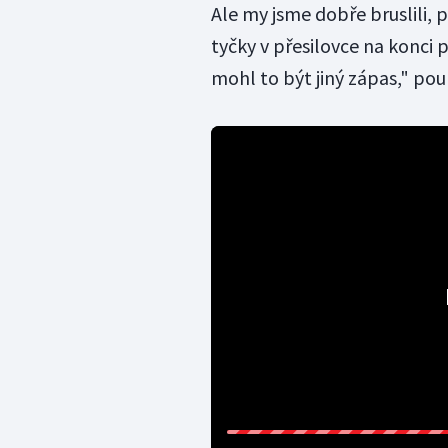
Ale my jsme dobře bruslili,
tyčky v přesilovce na konci p
mohl to být jiný zápas," po