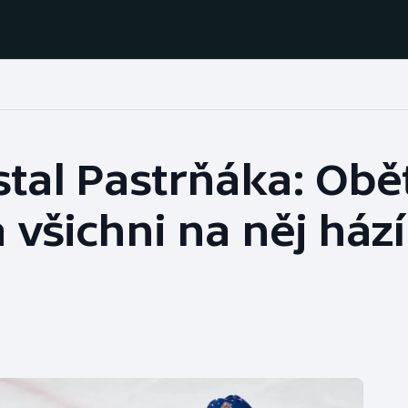
Házená
Ragby
stal Pastrňáka: Obě
Jezdectví
Rychlobruslení
 všichni na něj hází
Rychlostní
Judo
kanoistika
Krasobruslení
Short track
Lezení
Sportovní střelba
Lyže a snowboard
Stolní tenis