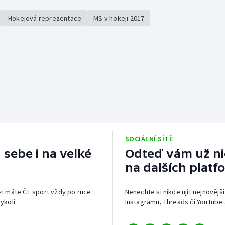
Hokejová reprezentace
MS v hokeji 2017
SOCIÁLNÍ SÍTĚ
 sebe i na velké
Odteď vám už nic
na dalších platf
izi máte ČT sport vždy po ruce.
Nenechte si nikde ujít nejnovější
ykoli.
Instagramu, Threads či YouTube 