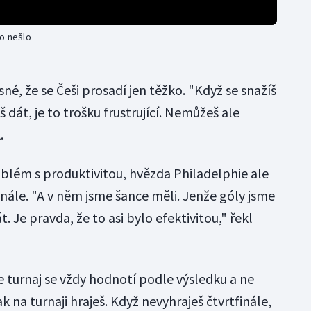
to nešlo
né, že se Češi prosadí jen těžko. "Když se snažíš
 dát, je to trošku frustrující. Nemůžeš ale
.
blém s produktivitou, hvězda Philadelphie ale
nále. "A v něm jsme šance měli. Jenže góly jsme
. Je pravda, že to asi bylo efektivitou," řekl
e turnaj se vždy hodnotí podle výsledku a ne
ak na turnaji hraješ. Když nevyhraješ čtvrtfinále,