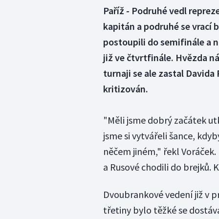
Paříž - Podruhé vedl reprez
kapitán a podruhé se vrací b
postoupili do semifinále a n
již ve čtvrtfinále. Hvězda 
turnaji se ale zastal Davida
kritizován.
"Měli jsme dobrý začátek utk
jsme si vytvářeli šance, kdy
něčem jiném," řekl Voráček.
a Rusové chodili do brejků. K
Dvoubrankové vedení již v pr
třetiny bylo těžké se dostáva