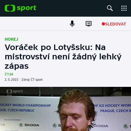
POPULÁRNÍ
SLEDOVAT
Fotbal
HOKEJ
Voráček po Lotyšsku: Na
Hokej
mistrovství není žádný lehký
zápas
Tenis
ČT24
Atletika
2. 5. 2015
|
Zdroj:
ČT sport
Cyklistika
DALŠÍ SPORTY
Americký fotbal
NEPŘEHLÉDNĚTE