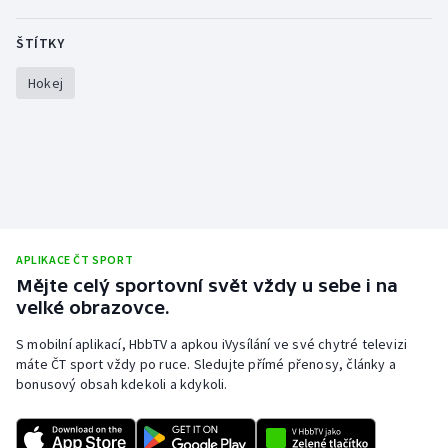
ŠTÍTKY
Gymnastika
Hokej
Házená
Jezdectví
Judo
Krasobruslení
APLIKACE ČT SPORT
Mějte celý sportovní svět vždy u sebe i na
Lezení
velké obrazovce.
Lyže a snowboard
S mobilní aplikací, HbbTV a apkou iVysílání ve své chytré televizi
máte ČT sport vždy po ruce. Sledujte přímé přenosy, články a
Moderní pětiboj
bonusový obsah kdekoli a kdykoli.
Motorsport