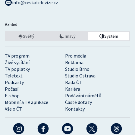
info@ceskatelevize.cz
Stolní tenis
Triatlon
Vzhled
Veslování
Světlý
Tmavý
Systém
Vodní slalom
TV program
Pro média
Volejbal
Živé vysílání
Reklama
TV poplatky
Studio Brno
Teletext
Studio Ostrava
Ostatní
Podcasty
Rada ČT
Počasí
Kariéra
E-shop
Podávání námětů
Mobilní a TV aplikace
Časté dotazy
Vše o ČT
Kontakty