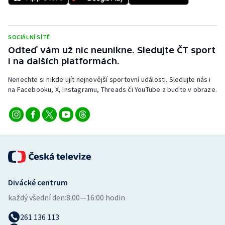
Olympijské hry
SOCIÁLNÍ SÍTĚ
Parasport
Odteď vám už nic neunikne. Sledujte ČT sport
i na dalších platformách.
Plavání
Nenechte si nikde ujít nejnovější sportovní události. Sledujte nás i
Plážový volejbal
na Facebooku, X, Instagramu, Threads či YouTube a buďte v obraze.
Ragby
Rychlobruslení
Rychlostní kanoistika
Divácké centrum
Short track
každý všední den:
8:00—16:00 hodin
Sportovní střelba
261 136 113