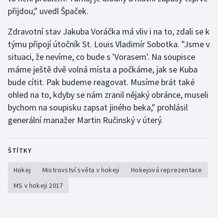
Stolní tenis
přijdou," uvedl Špaček.
Triatlon
Zdravotní stav Jakuba Voráčka má vliv i na to, zdali se k
týmu připojí útočník St. Louis Vladimír Sobotka. "Jsme v
Veslování
situaci, že nevíme, co bude s 'Vorasem'. Na soupisce
máme ještě dvě volná místa a počkáme, jak se Kuba
Vodní slalom
bude cítit. Pak budeme reagovat. Musíme brát také
ohled na to, kdyby se nám zranil nějaký obránce, museli
Volejbal
bychom na soupisku zapsat jiného beka," prohlásil
generální manažer Martin Ručinský v úterý.
Ostatní
ŠTÍTKY
Hokej
Mistrovství světa v hokeji
Hokejová reprezentace
MS v hokeji 2017