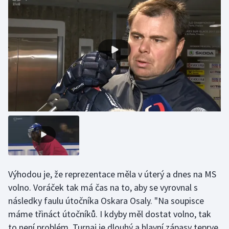
Olympijské hry
Parasport
Plavání
Plážový volejbal
Ragby
Rychlobruslení
Rychlostní kanoistika
Výhodou je, že reprezentace měla v úterý a dnes na MS
volno. Voráček tak má čas na to, aby se vyrovnal s
Short track
následky faulu útočníka Oskara Osaly. "Na soupisce
Sportovní střelba
máme třináct útočníků. I kdyby měl dostat volno, tak
to není problém. Turnaj je dlouhý a hlavní zápasy teprve