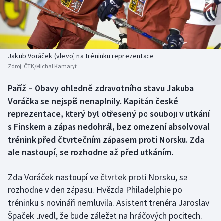
Baseball a softbal
Soutěže
Basketbal
Historické návraty
Biatlon
Aplikace ČT sport
Jakub Voráček (vlevo) na tréninku reprezentace
Zdroj:
ČTK/Michal Kamaryt
Boby a skeleton
AZ kvíz
Paříž – Obavy ohledně zdravotního stavu Jakuba
Voráčka se nejspíš nenaplnily. Kapitán české
Box
reprezentace, který byl otřesený po souboji v utkání
Curling
s Finskem a zápas nedohrál, bez omezení absolvoval
trénink před čtvrtečním zápasem proti Norsku. Zda
Dostihy
ale nastoupí, se rozhodne až před utkáním.
Florbal
Zda Voráček nastoupí ve čtvrtek proti Norsku, se
rozhodne v den zápasu. Hvězda Philadelphie po
Futsal
tréninku s novináři nemluvila. Asistent trenéra Jaroslav
Špaček uvedl, že bude záležet na hráčových pocitech.
Golf