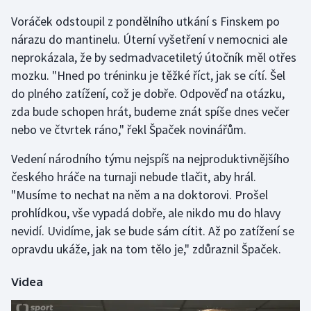
Voráček odstoupil z pondělního utkání s Finskem po
Gymnastika
nárazu do mantinelu. Úterní vyšetření v nemocnici ale
neprokázala, že by sedmadvacetiletý útočník měl otřes
Házená
mozku. "Hned po tréninku je těžké říct, jak se cítí. Šel
do plného zatížení, což je dobře. Odpověď na otázku,
Jezdectví
zda bude schopen hrát, budeme znát spíše dnes večer
nebo ve čtvrtek ráno," řekl Špaček novinářům.
Judo
Vedení národního týmu nejspíš na nejproduktivnějšího
Krasobruslení
českého hráče na turnaji nebude tlačit, aby hrál.
"Musíme to nechat na něm a na doktorovi. Prošel
Lezení
prohlídkou, vše vypadá dobře, ale nikdo mu do hlavy
nevidí. Uvidíme, jak se bude sám cítit. Až po zatížení se
Lyže a snowboard
opravdu ukáže, jak na tom tělo je," zdůraznil Špaček.
Moderní pětiboj
Videa
Motorsport