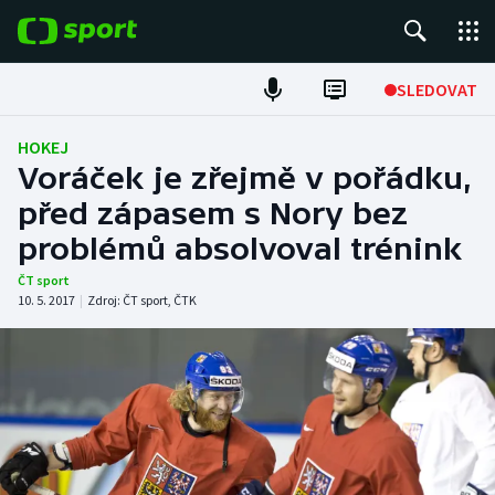
POPULÁRNÍ
SLEDOVAT
Fotbal
HOKEJ
Voráček je zřejmě v pořádku,
Hokej
před zápasem s Nory bez
problémů absolvoval trénink
Tenis
ČT sport
Atletika
10. 5. 2017
|
Zdroj:
ČT sport
,
ČTK
Cyklistika
DALŠÍ SPORTY
Americký fotbal
NEPŘEHLÉDNĚTE