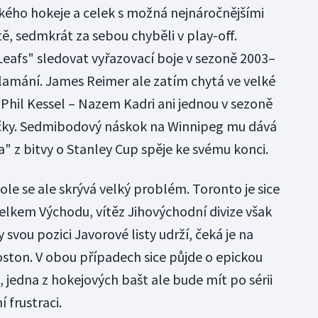
ského hokeje a celek s možná nejnáročnějšími
ě, sedmkrát za sebou chyběli v play-off.
Leafs" sledovat vyřazovací boje v sezoně 2003–
klamání. James Reimer ale zatím chytá ve velké
hil Kessel – Nazem Kadri ani jednou v sezoně
čky. Sedmibodový náskok na Winnipeg mu dává
ka" z bitvy o Stanley Cup spěje ke svému konci.
e se ale skrývá velký problém. Toronto je sice
lkem Východu, vítěz Jihovýchodní divize však
svou pozici Javorové listy udrží, čeká je na
ston. V obou případech sice půjde o epickou
, jedna z hokejových bašt ale bude mít po sérii
 frustraci.