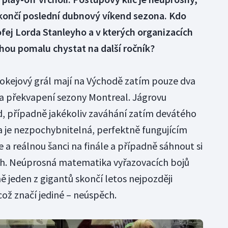
skončí poslední dubnový víkend sezona. Kdo
ofej Lorda Stanleyho a v kterých organizacích
ou pomalu chystat na další ročník?
hokejový grál mají na Východě zatím pouze dva
 a překvapení sezony Montreal. Jágrovu
d, případně jakékoliv zaváhání zatím devátého
a je nezpochybnitelná, perfektně fungujícím
e a reálnou šanci na finále a případně sáhnout si
ich. Neúprosná matematika vyřazovacích bojů
ně jeden z gigantů skončí letos nejpozději
ož značí jediné – neúspěch.