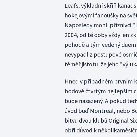
Leafs, výkladní skříň kanad
hokejovými fanoušky na svět
Naposledy mohli příznivci "
2004, od té doby vždy jen z
pohodě a tým vedený duem P
nevypadl z postupové osmi
téměř jistotu, že jeho "výlu
Hned v případném prvním kol
bodově čtvrtým nejlepším ce
bude nasazený. A pokud tedy 
úvod buď Montreal, nebo Bo
bitvu dvou klubů Original Six
obří důvod k několikaměsíční