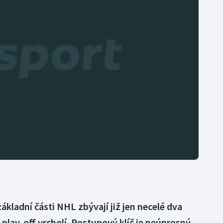
Moderní pětiboj
Triatlon
Motorsport
Veslování
Olympijské hry
Vodní slalom
Parasport
Volejbal
Plavání
Ostatní
Plážový volejbal
ákladní části NHL zbývají již jen necelé dva
play-off vrcholí. Postupový klíč je neúprosný,