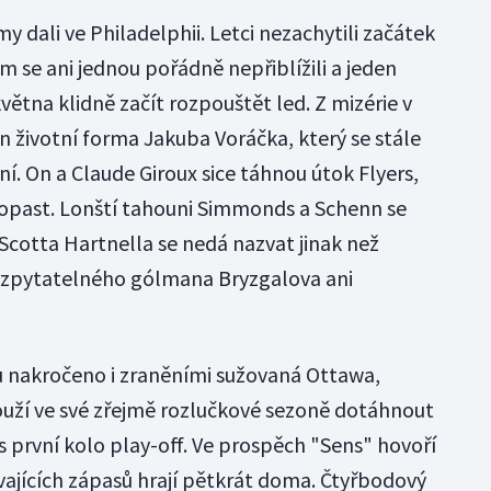
 dali ve Philadelphii. Letci nezachytili začátek
 se ani jednou pořádně nepřiblížili a jeden
větna klidně začít rozpouštět led. Z mizérie v
n životní forma Jakuba Voráčka, který se stále
ní. On a Claude Giroux sice táhnou útok Flyers,
ropast. Lonští tahouni Simmonds a Schenn se
cotta Hartnella se nedá nazvat jinak než
yzpytatelného gólmana Bryzgalova ani
 nakročeno i zraněními sužovaná Ottawa,
ouží ve své zřejmě rozlučkové sezoně dotáhnout
s první kolo play-off. Ve prospěch "Sens" hovoří
vajících zápasů hrají pětkrát doma. Čtyřbodový