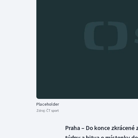
Curling
Dostihy
Florbal
Futsal
Golf
Gymnastika
Placeholder
Zdroj:
ČT sport
Praha – Do konce zkrácené z
týdny a bitva o místenky do 