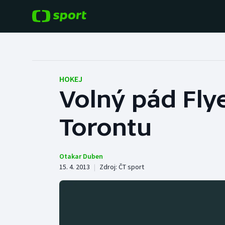
POPULÁRNÍ
DALŠÍ SPORTY
Fotbal
Americký fotbal
HOKEJ
Volný pád Flye
Hokej
Baseball a softbal
Torontu
Tenis
Basketbal
Atletika
Biatlon
Otakar Duben
15. 4. 2013
|
Zdroj:
ČT sport
Cyklistika
Boby a skeleton
Box