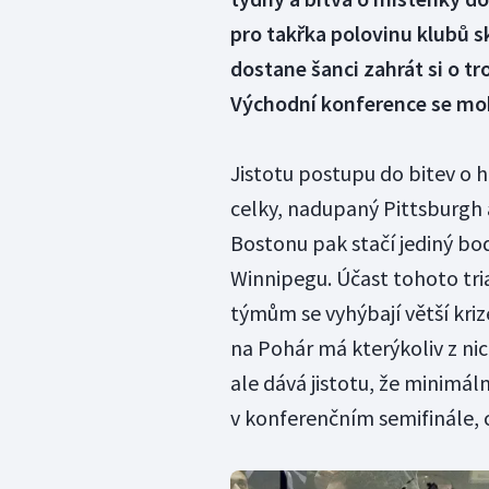
pro takřka polovinu klubů 
dostane šanci zahrát si o tr
Východní konference se moh
Jistotu postupu do bitev o 
celky, nadupaný Pittsburgh
Bostonu pak stačí jediný bo
Winnipegu. Účast tohoto tri
týmům se vyhýbají větší kriz
na Pohár má kterýkoliv z n
ale dává jistotu, že minimál
v konferenčním semifinále, c