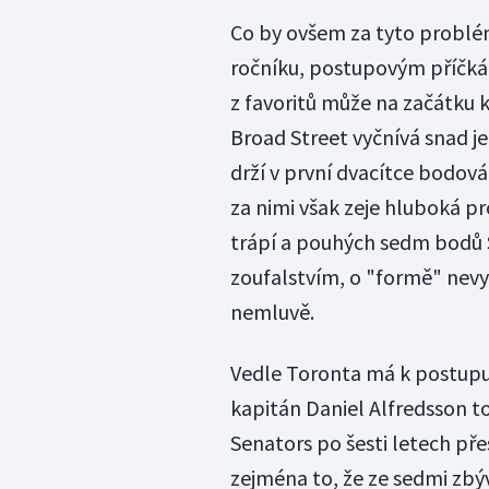
Co by ovšem za tyto problémy
ročníku, postupovým příčkám
z favoritů může na začátku k
Broad Street vyčnívá snad je
drží v první dvacítce bodová
za nimi však zeje hluboká p
trápí a pouhých sedm bodů S
zoufalstvím, o "formě" nev
nemluvě.
Vedle Toronta má k postupu
kapitán Daniel Alfredsson t
Senators po šesti letech pře
zejména to, že ze sedmi zbý