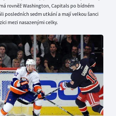
má rovněž Washington, Capitals po bídném
li posledních sedm utkání a mají velkou šanci
ozici mezi nasazenými celky.