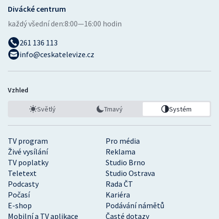
Divácké centrum
každý všední den:
8:00—16:00 hodin
261 136 113
info@ceskatelevize.cz
Vzhled
Světlý
Tmavý
Systém
TV program
Pro média
Živé vysílání
Reklama
TV poplatky
Studio Brno
Teletext
Studio Ostrava
Podcasty
Rada ČT
Počasí
Kariéra
E-shop
Podávání námětů
Mobilní a TV aplikace
Časté dotazy