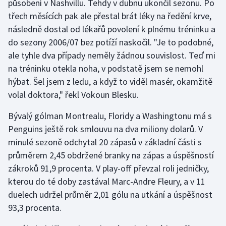
působení v Nashvillu. Tehdy v dubnu ukončil sezonu. Po
Stolní tenis
třech měsících pak ale přestal brát léky na ředění krve,
následně dostal od lékařů povolení k plnému tréninku a
Triatlon
do sezony 2006/07 bez potíží naskočil. "Je to podobné,
ale tyhle dva případy neměly žádnou souvislost. Teď mi
Veslování
na tréninku otekla noha, v podstatě jsem se nemohl
Vodní slalom
hýbat. Šel jsem z ledu, a když to viděl masér, okamžitě
volal doktora," řekl Vokoun Blesku.
Volejbal
Bývalý gólman Montrealu, Floridy a Washingtonu má s
Penguins ještě rok smlouvu na dva miliony dolarů. V
Ostatní
minulé sezoně odchytal 20 zápasů v základní části s
průměrem 2,45 obdržené branky na zápas a úspěšností
zákroků 91,9 procenta. V play-off převzal roli jedničky,
kterou do té doby zastával Marc-Andre Fleury, a v 11
duelech udržel průměr 2,01 gólu na utkání a úspěšnost
93,3 procenta.