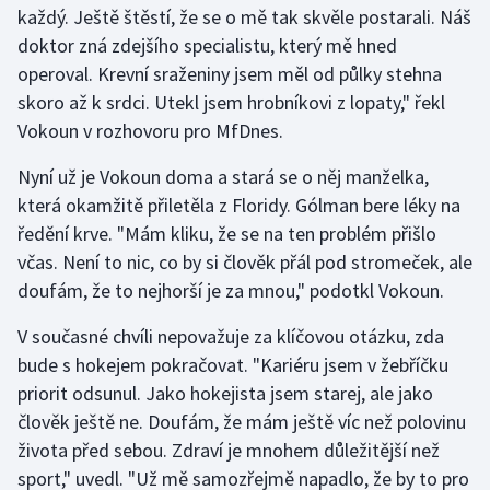
každý. Ještě štěstí, že se o mě tak skvěle postarali. Náš
doktor zná zdejšího specialistu, který mě hned
Gymnastika
operoval. Krevní sraženiny jsem měl od půlky stehna
skoro až k srdci. Utekl jsem hrobníkovi z lopaty," řekl
Házená
Vokoun v rozhovoru pro MfDnes.
Jezdectví
Nyní už je Vokoun doma a stará se o něj manželka,
která okamžitě přiletěla z Floridy. Gólman bere léky na
Judo
ředění krve. "Mám kliku, že se na ten problém přišlo
včas. Není to nic, co by si člověk přál pod stromeček, ale
Krasobruslení
doufám, že to nejhorší je za mnou," podotkl Vokoun.
Lezení
V současné chvíli nepovažuje za klíčovou otázku, zda
bude s hokejem pokračovat. "Kariéru jsem v žebříčku
Lyže a snowboard
priorit odsunul. Jako hokejista jsem starej, ale jako
Moderní pětiboj
člověk ještě ne. Doufám, že mám ještě víc než polovinu
života před sebou. Zdraví je mnohem důležitější než
Motorsport
sport," uvedl. "Už mě samozřejmě napadlo, že by to pro