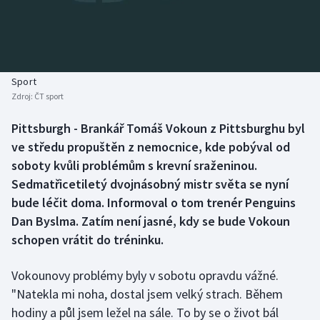
Baseball a softbal
Soutěže
Basketbal
Historické návraty
Biatlon
Aplikace ČT sport
Sport
Zdroj:
ČT sport
Boby a skeleton
AZ kvíz
Pittsburgh - Brankář Tomáš Vokoun z Pittsburghu byl
ve středu propuštěn z nemocnice, kde pobýval od
Box
soboty kvůli problémům s krevní sraženinou.
Curling
Sedmatřicetiletý dvojnásobný mistr světa se nyní
bude léčit doma. Informoval o tom trenér Penguins
Dostihy
Dan Byslma. Zatím není jasné, kdy se bude Vokoun
schopen vrátit do tréninku.
Florbal
Vokounovy problémy byly v sobotu opravdu vážné.
Futsal
"Natekla mi noha, dostal jsem velký strach. Během
hodiny a půl jsem ležel na sále. To by se o život bál
Golf