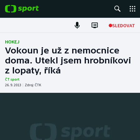
POPULÁRNÍ
SLEDOVAT
Fotbal
HOKEJ
Vokoun je už z nemocnice
Hokej
doma. Utekl jsem hrobníkovi
z lopaty, říká
Tenis
ČT sport
Atletika
26. 9. 2013
|
Zdroj:
ČTK
Cyklistika
DALŠÍ SPORTY
Americký fotbal
NEPŘEHLÉDNĚTE