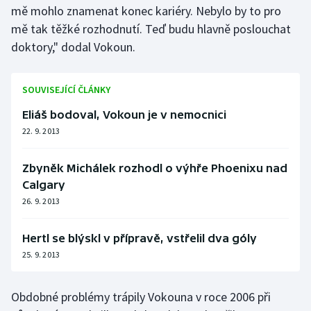
mě mohlo znamenat konec kariéry. Nebylo by to pro
Olympijské hry
mě tak těžké rozhodnutí. Teď budu hlavně poslouchat
doktory," dodal Vokoun.
Parasport
Plavání
SOUVISEJÍCÍ ČLÁNKY
Eliáš bodoval, Vokoun je v nemocnici
Plážový volejbal
22. 9. 2013
Ragby
Zbyněk Michálek rozhodl o výhře Phoenixu nad
Calgary
Rychlobruslení
26. 9. 2013
Rychlostní kanoistika
Hertl se blýskl v přípravě, vstřelil dva góly
Short track
25. 9. 2013
Sportovní střelba
Obdobné problémy trápily Vokouna v roce 2006 při