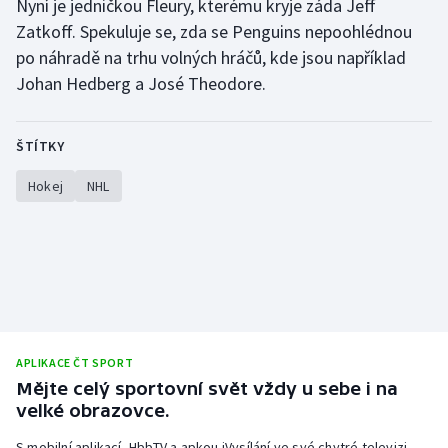
Nyní je jedničkou Fleury, kterému kryje záda Jeff
Zatkoff. Spekuluje se, zda se Penguins nepoohlédnou
po náhradě na trhu volných hráčů, kde jsou například
Johan Hedberg a José Theodore.
ŠTÍTKY
Hokej
NHL
APLIKACE ČT SPORT
Mějte celý sportovní svět vždy u sebe i na
velké obrazovce.
S mobilní aplikací, HbbTV a apkou iVysílání ve své chytré televizi