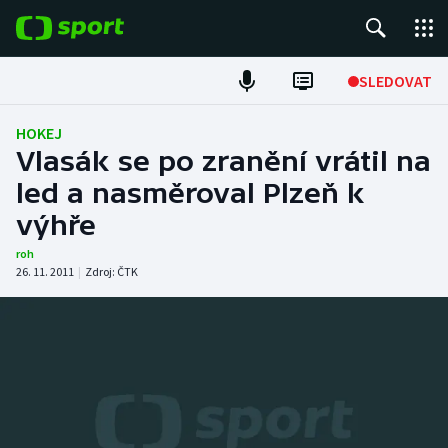
POPULÁRNÍ
SLEDOVAT
Fotbal
HOKEJ
Vlasák se po zranění vrátil na
Hokej
led a nasměroval Plzeň k
výhře
Tenis
roh
Atletika
26. 11. 2011
|
Zdroj:
ČTK
Cyklistika
DALŠÍ SPORTY
Americký fotbal
NEPŘEHLÉDNĚTE