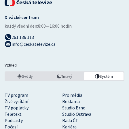
Divácké centrum
každý všední den:
8:00—16:00 hodin
261 136 113
info@ceskatelevize.cz
Vzhled
Světlý
Tmavý
Systém
TV program
Pro média
Živé vysílání
Reklama
TV poplatky
Studio Brno
Teletext
Studio Ostrava
Podcasty
Rada ČT
Počasí
Kariéra