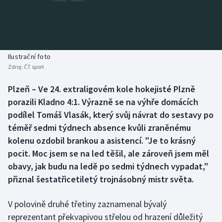
Baseball a softbal
Soutěže
Basketbal
Historické návraty
Biatlon
Aplikace ČT sport
Ilustrační foto
Zdroj:
ČT sport
Boby a skeleton
AZ kvíz
Plzeň – Ve 24. extraligovém kole hokejisté Plzně
porazili Kladno 4:1. Výrazně se na výhře domácích
Box
podílel Tomáš Vlasák, který svůj návrat do sestavy po
Curling
téměř sedmi týdnech absence kvůli zraněnému
kolenu ozdobil brankou a asistencí. "Je to krásný
Dostihy
pocit. Moc jsem se na led těšil, ale zároveň jsem měl
obavy, jak budu na ledě po sedmi týdnech vypadat,"
Florbal
přiznal šestatřicetiletý trojnásobný mistr světa.
Futsal
V polovině druhé třetiny zaznamenal bývalý
reprezentant překvapivou střelou od hrazení důležitý
Golf