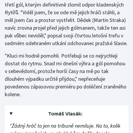
třetí gól, kterým definitivně zlomil odpor kladenských
Rytířů. "Viděl jsem, že se ode mě jejich hráči stáhli, a
Gymnastika
měl jsem čas a prostor vystřelit. Dědek (Martin Straka)
navíc zrovna projel před jejich gólmanem, takže ten asi
Házená
puk vůbec neviděl," popsal svoji čtvrtou letošní trefu v
Jezdectví
sedmém odehraném utkání odchovanec pražské Slavie.
"Kluci mi hodně pomohli. Potřebuji se co nejrychleji
Judo
dostat do rytmu. Snad mi dnešní výhra a gól pomohou
v sebevědomí, protože horší časy na mě po tak
Krasobruslení
dlouhém výpadku určitě přijdou," nepřeceňuje
Lezení
povedenou zápasovou premiéru po doléčení zraněného
kolene.
Lyže a snowboard
Moderní pětiboj
Tomáš Vlasák:
"Žádný hráč to jen na tribuně nemiluje. Na to, kolik
Motorsport