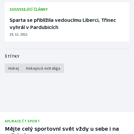
Stolní tenis
SOUVISEJÍCÍ ČLÁNKY
Triatlon
Sparta se přiblížila vedoucímu Liberci, Třinec
vyhrál v Pardubicích
Veslování
25. 11. 2011
Vodní slalom
ŠTÍTKY
Volejbal
Hokej
Hokejová extraliga
Ostatní
APLIKACE ČT SPORT
Mějte celý sportovní svět vždy u sebe i na