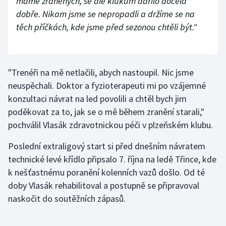
máme zraněných, se ale klukům dařilo docela
dobře. Nikam jsme se nepropadli a držíme se na
Olympijské hry
těch příčkách, kde jsme před sezonou chtěli být."
Parasport
Plavání
"Trenéři na mě netlačili, abych nastoupil. Nic jsme
neuspěchali. Doktor a fyzioterapeuti mi po vzájemné
Plážový volejbal
konzultaci návrat na led povolili a chtěl bych jim
poděkovat za to, jak se o mě během zranění starali,"
Ragby
pochválil Vlasák zdravotnickou péči v plzeňském klubu.
Rychlobruslení
Poslední extraligový start si před dnešním návratem
technické levé křídlo připsalo 7. října na ledě Třince, kde
Rychlostní kanoistika
k nešťastnému poranění kolenních vazů došlo. Od té
doby Vlasák rehabilitoval a postupně se připravoval
Short track
naskočit do soutěžních zápasů.
Sportovní střelba