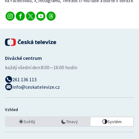
na Facebooku, X, Instagramu, Threads či YouTube a buďte v obraze.
Divácké centrum
každý všední den:
8:00—16:00 hodin
261 136 113
info@ceskatelevize.cz
Vzhled
Světlý
Tmavý
Systém