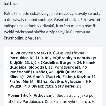
hattrick.
Stolní tenis
Pak už na ledě eskalovaly jen emoce, vyřizovaly se účty
Triatlon
a dohrávaly osobní souboje. Vášně uhasila až zdravotní
indispozice jednoho z diváků, kterého musela ošetřit
Veslování
rychlá záchranná služba a zápas byl kvůli tomu na
Vodní slalom
čtvrthodinu přerušen.
Volejbal
HC Vítkovice Steel - HC ČSOB Pojišťovna
Pardubice 6:1 (1:0, 4:1, 1:0)Branky a nahrávky:
Ostatní
8. Ujčík, 23. Ujčík (Kudělka, Burger), 24. Klimek
(Kudělka, Sloboda), 33. Pohl (Burger), 40.
Punčochář (J. Káňa), 45. Ujčík (Kudělka,
Klimek) - 26. Somík (Bartek, Elkins). Rozhodčí:
Fraňo, Minář - Bláha, Kostka. Vyloučení: 9:9.
Využití: 4:0. Diváci: 7103. Stav série: 3:3.
Mojmír Trličík (Vítkovice):
"Budu stručný jako po
utkání v Pardubicích. Dneska jsme vyhráli, protože