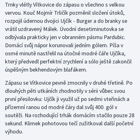
Trnky vlétly Vítkovice do zápasu o všechno s velkou
vervou. Kouč Mojmír Trličík pozměnil složení útoků,
Gymnastika
rozpojil údernou dvojici Ujčík - Burger a do branky se
vrátil uzdravený Málek. Úvodní desetiminutovka se
Házená
odbývala prakticky jen v obranném pásmu Pardubic.
Jezdectví
Domácí svůj nápor korunovali jedním gólem. Píša v
osmé minutě nastřelil na útočné modré čáře Ujčíka,
Judo
který předvedl perfektní zrychlení a sólo ještě zakončil
úspěšným bekhendovým blafákem.
Krasobruslení
Zápasu se Vítkovice pevně zmocnily v druhé třetině. Po
Lezení
dlouhých pěti utkáních zhodnotily v sérii vůbec svou
první přesilovku: Ujčík ji využil už po sedmi vteřinách a
Lyže a snowboard
přízemní ranou od modré čáry dal svůj 400. gól v
soutěži. Na rozhodující trhák domácím stačilo pouze 28
Moderní pětiboj
sekund. Klimek pohotovou tečí zužitkoval další početní
výhodu.
Motorsport