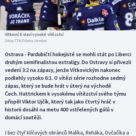
Baseball a softbal
Soutěže
Basketbal
Historické návraty
Biatlon
Aplikace ČT sport
Vítkovičtí slaví vysoké vítězství
Zdroj:
ČTK/Ožana Jaroslav
Boby a skeleton
AZ kvíz
Ostrava - Pardubičtí hokejisté se mohli stát po Liberci
druhým semifinalistou extraligy. Do Ostravy si přivezli
Box
vedení 3:2 na zápasy, jenže Vítkovickým nakonec
Curling
podlehly vysoko 6:1. O vítězi série rozhodne sedmý
zápas, který se bude hrát v úterý na východě
Dostihy
Čech. Hattrickem k vysokému vítězství svého týmu
přispěl Viktor Ujčík, který tak jako čtvrtý hráč v
Florbal
historii dosáhl na metu 400 vstřelených gólů v
domácí soutěži.
Futsal
I bez čtyř klíčových obránců Malíka, Reháka, Ovčačíka a
Golf