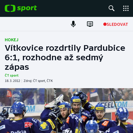
POPULÁRNÍ
SLEDOVAT
Fotbal
HOKEJ
Vítkovice rozdrtily Pardubice
Hokej
6:1, rozhodne až sedmý
zápas
Tenis
ČT sport
Atletika
18. 3. 2012
|
Zdroj:
ČT sport
,
ČTK
Cyklistika
DALŠÍ SPORTY
Americký fotbal
NEPŘEHLÉDNĚTE