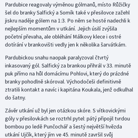
Pardubice reagovaly výměnou gólmanů, místo Růžičky
Olympijské hry
šel do branky Salfický a Somík také v přesilovce zažehl
jiskru naděje gólem na 1:3. Po něm se hosté nadechli k
Parasport
nejlepším momentům v utkání. Jejich úsilí zvýšila
početní převaha, ale obléhání Málkovy klece i ostré
Plavání
dotírání v brankovišti vedly jen k několika šarvátkám.
Plážový volejbal
Pardubickou snahu naopak paralyzoval čtvrtý
inkasovaný gól. Salfický za brankou přihrál v 33. minutě
Ragby
puk přímo na hůl domácímu Pohlovi, který do prázdné
branky pohodlně skóroval. Východočeši definitivně
Rychlobruslení
ztratili kontakt a navíc i kapitána Koukala, jenž odkulhal
do šatny.
Rychlostní kanoistika
Závěr utkání už byl jen otázkou skóre. S vítkovickými
Short track
góly v přesilovkách se roztrhl pytel: pátý připojil tvrdou
bombou po ledě Punčochář a šestý největší hvězda
Sportovní střelba
utkání Ujčík, který jím ve 45. minutě završil svůj