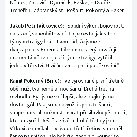
Němec, Zaťovič - Dymáček, Raška, F. Dvořák.
Trenéři: L. Zábranský st., Pešout, Pokorný a Haken.
Jakub Petr (Vítkovice):
"Solidní výkon, bojovnost,
nasazení, sebeobětování. To je cesta, jak s top
týmy extraligy hrát. Jsem rád, že jsme z
dvojzápasu s Brnem a Libercem, který považuji
momentálně za nejlepší tým extraligy, vytěžili
jedno vítězství. Hráčům za to patří poděkování."
Kamil Pokorný (Brno):
"Ve vyrovnané první třetině
obě mužstva neměla moc šancí. Druhá třetina
rozhodla. Byli jsme v ní lepší, ale z brejku jsme
dostali gól. Pak jsme nevyužili spoustu šancí,
soupeř dostal možnost sehrát přesilovku pět na tři,
kterou využil. Ještě v závěru druhé třetiny jsme
Vítkovice mačkali. I v úvodu třetí třetiny jsme měli
šance na snížení, ale bohužel zase nic. Soupeř se