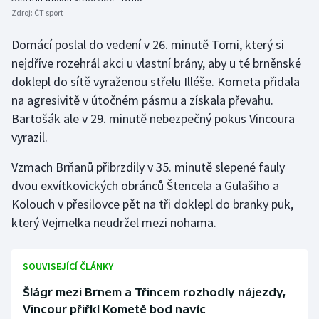
Zdroj:
ČT sport
Olympijské hry
Domácí poslal do vedení v 26. minutě Tomi, který si
Parasport
nejdříve rozehrál akci u vlastní brány, aby u té brněnské
doklepl do sítě vyraženou střelu Illéše. Kometa přidala
Plavání
na agresivitě v útočném pásmu a získala převahu.
Bartošák ale v 29. minutě nebezpečný pokus Vincoura
Plážový volejbal
vyrazil.
Ragby
Vzmach Brňanů přibrzdily v 35. minutě slepené fauly
dvou exvítkovických obránců Štencela a Gulašiho a
Rychlobruslení
Kolouch v přesilovce pět na tři doklepl do branky puk,
který Vejmelka neudržel mezi nohama.
Rychlostní kanoistika
Short track
SOUVISEJÍCÍ ČLÁNKY
Šlágr mezi Brnem a Třincem rozhodly nájezdy,
Sportovní střelba
Vincour přiřkl Kometě bod navíc