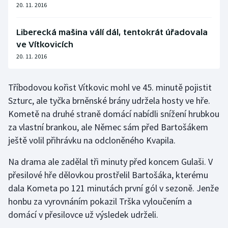
20. 11. 2016
Stolní tenis
Triatlon
Liberecká mašina válí dál, tentokrát úřadovala
ve Vítkovicích
Veslování
20. 11. 2016
Vodní slalom
Tříbodovou kořist Vítkovic mohl ve 45. minutě pojistit
Szturc, ale tyčka brněnské brány udržela hosty ve hře.
Volejbal
Kometě na druhé straně domácí nabídli snížení hrubkou
za vlastní brankou, ale Němec sám před Bartošákem
Ostatní
ještě volil přihrávku na odcloněného Kvapila.
Na drama ale zadělal tři minuty před koncem Gulaši. V
přesilové hře dělovkou prostřelil Bartošáka, kterému
dala Kometa po 121 minutách první gól v sezoně. Jenže
honbu za vyrovnáním pokazil Trška vyloučením a
domácí v přesilovce už výsledek udrželi.