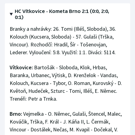
HC Vítkovice - Kometa Brno 2:1 (0:0, 2:0,
0:1)
Branky a nahrávky: 26. Tomi (Illéš, Sloboda), 36.
Kolouch (Kucsera, Sloboda) - 57. Gulaši (Trška,
Vincour). Rozhodčí: Hradil, Šír - Tošenovjan,
Lederer. Vyloučení: 5:8. Využití: 1:1. Diváci: 5114.
Vítkovice:
Bartošák - Sloboda, Klok, Hrbas,
Baranka, Urbanec, Výtisk, D. Krenželok - Vandas,
Kolouch, Kucsera - Tybor, O. Roman, Kurovský - D.
Květoň, Hudeček, Szturc - Tomi, Illéš, E. Němec.
Trenéři: Petr a Trnka.
Brno:
Vejmelka - O. Němec, Gulaši, Štencel, Malec,
Kováčik, Trška, F. Král - J. Káňa II, L. Čermák,
Vincour - Dostálek, Nečas, M. Kvapil - Dočekal, V.