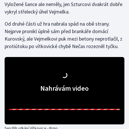
Vyložené šance ale neměly, jen Szturcovi dvakrát dobře
vykryl střelecký úhel Vejmelka.
Gymnastika
Od druhé části už hra nabrala spád na obě strany.
Házená
Nejprve pronikl úplně sám před brankáře domácí
Kurovský, ale Vejmelkovi puk mezi betony neprotlačil, z
Jezdectví
protiútoku po vítkovické chybě Nečas rozezněl tyčku.
Judo
Krasobruslení
Lezení
Nahrávám video
Lyže a snowboard
Moderní pětiboj
Motorsport
Sestřih utkání Vítkovice - Brno