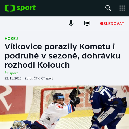
POPULÁRNÍ
SLEDOVAT
Fotbal
HOKEJ
Vítkovice porazily Kometu i
Hokej
podruhé v sezoně, dohrávku
rozhodl Kolouch
Tenis
ČT sport
Atletika
22. 11. 2016
|
Zdroj:
ČTK
,
ČT sport
Cyklistika
DALŠÍ SPORTY
Americký fotbal
NEPŘEHLÉDNĚTE