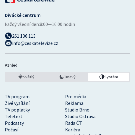
Divácké centrum
každý všední den:
8:00—16:00 hodin
261 136 113
info@ceskatelevize.cz
Vzhled
Světlý
Tmavý
Systém
TV program
Pro média
Živé vysílání
Reklama
TV poplatky
Studio Brno
Teletext
Studio Ostrava
Podcasty
Rada ČT
Počasí
Kariéra