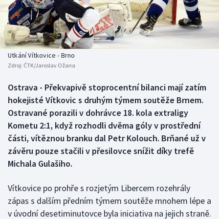
Baseball a softbal
Soutěže
Basketbal
Historické návraty
Biatlon
Aplikace ČT sport
Utkání Vítkovice - Brno
Zdroj:
ČTK/Jaroslav Ožana
Boby a skeleton
AZ kvíz
Ostrava - Překvapivě stoprocentní bilanci mají zatím
hokejisté Vítkovic s druhým týmem soutěže Brnem.
Box
Ostravané porazili v dohrávce 18. kola extraligy
Curling
Kometu 2:1, když rozhodli dvěma góly v prostřední
části, vítěznou branku dal Petr Kolouch. Brňané už v
Dostihy
závěru pouze stačili v přesilovce snížit díky trefě
Michala Gulašiho.
Florbal
Vítkovice po prohře s rozjetým Libercem rozehrály
Futsal
zápas s dalším předním týmem soutěže mnohem lépe a
v úvodní desetiminutovce byla iniciativa na jejich straně.
Golf