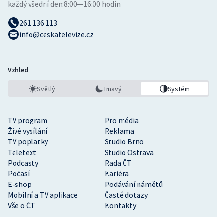
každý všední den:
8:00—16:00 hodin
261 136 113
info@ceskatelevize.cz
Vzhled
Světlý
Tmavý
Systém
TV program
Pro média
Živé vysílání
Reklama
TV poplatky
Studio Brno
Teletext
Studio Ostrava
Podcasty
Rada ČT
Počasí
Kariéra
E-shop
Podávání námětů
Mobilní a TV aplikace
Časté dotazy
Vše o ČT
Kontakty