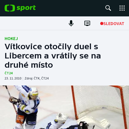
POPULÁRNÍ
SLEDOVAT
Fotbal
HOKEJ
Vítkovice otočily duel s
Hokej
Libercem a vrátily se na
druhé místo
Tenis
ČT24
Atletika
23. 11. 2010
|
Zdroj:
ČTK
,
ČT24
Cyklistika
DALŠÍ SPORTY
Americký fotbal
NEPŘEHLÉDNĚTE