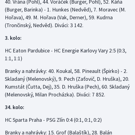
40. Vrána (Pohl), 44. Voráček (Burger, Pohl), 52. Káňa
(Burger, Barinka) - 1. Hunkes (Nedvěd), 7. Moravec (M.
Hořava), 49. M. Hořava (Vak, Derner), 59. Kudrna
(Trončinský, Nedvěd). Diváci: 3 142.
3. kolo:
HC Eaton Pardubice - HC Energie Karlovy Vary 2:5 (0:3,
1:1, 1:1)
Branky a nahrávky: 40. Koukal, 58. Pineault (Špirko) - 2.
Skladaný (Melenovský), 9. Pech (Zaťovič, D. Hruška), 20.
Kumstát (Čutta, Dej), 35. D. Hruška (Pech), 60. Skladaný
(Melenovský, Milan Procházka). Diváci: 7 852.
34. kolo:
HC Sparta Praha - PSG Zlín 0:4 (0:1, 0:1, 0:2)
Branky a nahrávky: 15. Grof (Balaštík), 28. Balán