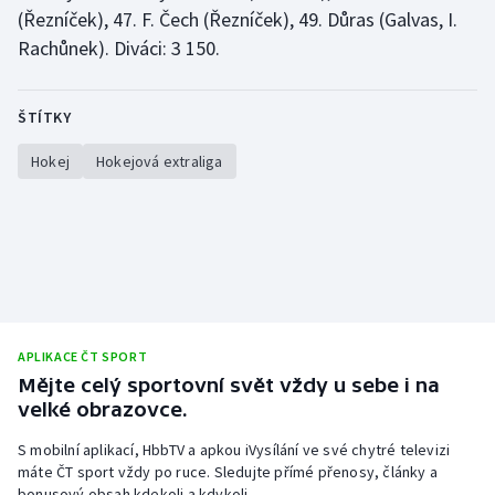
(Řezníček), 47. F. Čech (Řezníček), 49. Důras (Galvas, I.
Rachůnek). Diváci: 3 150.
ŠTÍTKY
Hokej
Hokejová extraliga
APLIKACE ČT SPORT
Mějte celý sportovní svět vždy u sebe i na
velké obrazovce.
S mobilní aplikací, HbbTV a apkou iVysílání ve své chytré televizi
máte ČT sport vždy po ruce. Sledujte přímé přenosy, články a
bonusový obsah kdekoli a kdykoli.