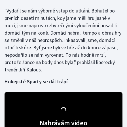
"Vydařil se nám výborně vstup do utkání. Bohužel po
Gymnastika
prvních deseti minutách, kdy jsme měli hru jasně v
moci, jsme naprosto zbytečnými vyloučeními posadili
Házená
domácí tým na koně. Domácí nabrali tempo a obraz hry
se změnil v náš neprospěch. Inkasovali jsme, domácí
Jezdectví
otočili skóre. Byť jsme byli ve hře až do konce zápasu,
Judo
nepodařilo se nám vyrovnat. To nás hodně mrzí,
protože šance na body dnes byla," prohlásil liberecký
Krasobruslení
trenér Jiří Kalous.
Lezení
Hokejisté Sparty se dál trápí
Lyže a snowboard
Moderní pětiboj
Nahrávám video
Motorsport