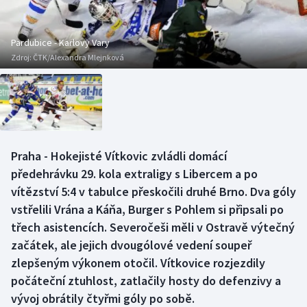
Baseball a softbal
Soutěže
Basketbal
Historické návraty
Pardubice - Karlovy Vary
Zdroj:
ČTK/Alexandra Mlejnková
Biatlon
Aplikace ČT sport
Boby a skeleton
AZ kvíz
Box
Praha - Hokejisté Vítkovic zvládli domácí
předehrávku 29. kola extraligy s Libercem a po
Curling
vítězství 5:4 v tabulce přeskočili druhé Brno. Dva góly
Dostihy
vstřelili Vrána a Káňa, Burger s Pohlem si připsali po
třech asistencích. Severočeši měli v Ostravě výtečný
Florbal
začátek, ale jejich dvougólové vedení soupeř
zlepšeným výkonem otočil. Vítkovice rozjezdily
Futsal
počáteční ztuhlost, zatlačily hosty do defenzivy a
vývoj obrátily čtyřmi góly po sobě.
Golf