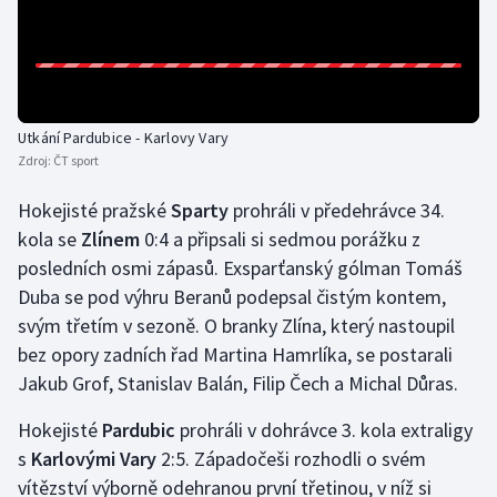
Olympijské hry
Parasport
Utkání Pardubice - Karlovy Vary
Plavání
Zdroj:
ČT sport
Plážový volejbal
Hokejisté pražské
Sparty
prohráli v předehrávce 34.
kola se
Zlínem
0:4 a připsali si sedmou porážku z
Ragby
posledních osmi zápasů. Exsparťanský gólman Tomáš
Duba se pod výhru Beranů podepsal čistým kontem,
Rychlobruslení
svým třetím v sezoně. O branky Zlína, který nastoupil
Rychlostní kanoistika
bez opory zadních řad Martina Hamrlíka, se postarali
Jakub Grof, Stanislav Balán, Filip Čech a Michal Důras.
Short track
Hokejisté
Pardubic
prohráli v dohrávce 3. kola extraligy
s
Karlovými Vary
2:5. Západočeši rozhodli o svém
Sportovní střelba
vítězství výborně odehranou první třetinou, v níž si