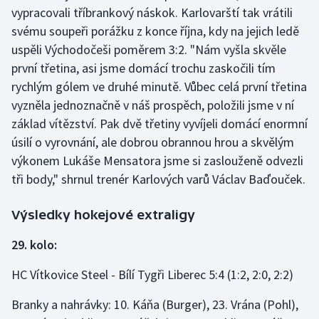
Stolní tenis
vypracovali tříbrankový náskok. Karlovarští tak vrátili
svému soupeři porážku z konce října, kdy na jejich ledě
Triatlon
uspěli Východočeši poměrem 3:2. "Nám vyšla skvěle
první třetina, asi jsme domácí trochu zaskočili tím
Veslování
rychlým gólem ve druhé minutě. Vůbec celá první třetina
vyzněla jednoznačně v náš prospěch, položili jsme v ní
Vodní slalom
základ vítězství. Pak dvě třetiny vyvíjeli domácí enormní
úsilí o vyrovnání, ale dobrou obrannou hrou a skvělým
Volejbal
výkonem Lukáše Mensatora jsme si zaslouženě odvezli
tři body," shrnul trenér Karlových varů Václav Baďouček.
Ostatní
Výsledky hokejové extraligy
29. kolo:
HC Vítkovice Steel - Bílí Tygři Liberec 5:4 (1:2, 2:0, 2:2)
Branky a nahrávky: 10. Káňa (Burger), 23. Vrána (Pohl),