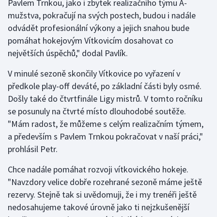
Pavlem Trnkou, jako i zbytek realizačního týmu A-
mužstva, pokračují na svých postech, budou i nadále
Olympijské hry
odvádět profesionální výkony a jejich snahou bude
Parasport
pomáhat hokejovým Vítkovicím dosahovat co
největších úspěchů," dodal Pavlík.
Plavání
V minulé sezoně skončily Vítkovice po vyřazení v
Plážový volejbal
předkole play-off deváté, po základní části byly osmé.
Došly také do čtvrtfinále Ligy mistrů. V tomto ročníku
Ragby
se posunuly na čtvrté místo dlouhodobé soutěže.
"Mám radost, že můžeme s celým realizačním týmem,
Rychlobruslení
a především s Pavlem Trnkou pokračovat v naší práci,"
prohlásil Petr.
Rychlostní kanoistika
Chce nadále pomáhat rozvoji vítkovického hokeje.
Short track
"Navzdory velice dobře rozehrané sezoně máme ještě
rezervy. Stejně tak si uvědomuji, že i my trenéři ještě
Sportovní střelba
nedosahujeme takové úrovně jako ti nejzkušenější