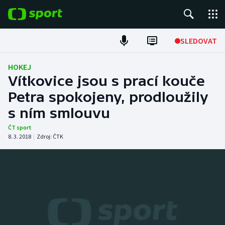
POPULÁRNÍ
SLEDOVAT
Fotbal
HOKEJ
Vítkovice jsou s prací kouče
Hokej
Petra spokojeny, prodloužily
s ním smlouvu
Tenis
ČT sport
Atletika
8. 3. 2018
|
Zdroj:
ČTK
Cyklistika
DALŠÍ SPORTY
Americký fotbal
NEPŘEHLÉDNĚTE