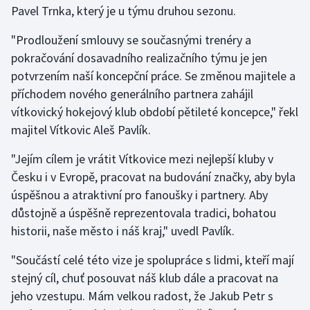
Pavel Trnka, který je u týmu druhou sezonu.
Gymnastika
"Prodloužení smlouvy se současnými trenéry a
pokračování dosavadního realizačního týmu je jen
Házená
potvrzením naší koncepční práce. Se změnou majitele a
příchodem nového generálního partnera zahájil
Jezdectví
vítkovický hokejový klub období pětileté koncepce," řekl
majitel Vítkovic Aleš Pavlík.
Judo
"Jejím cílem je vrátit Vítkovice mezi nejlepší kluby v
Krasobruslení
Česku i v Evropě, pracovat na budování značky, aby byla
úspěšnou a atraktivní pro fanoušky i partnery. Aby
Lezení
důstojně a úspěšně reprezentovala tradici, bohatou
historii, naše město i náš kraj," uvedl Pavlík.
Lyže a snowboard
"Součástí celé této vize je spolupráce s lidmi, kteří mají
Moderní pětiboj
stejný cíl, chuť posouvat náš klub dále a pracovat na
jeho vzestupu. Mám velkou radost, že Jakub Petr s
Motorsport