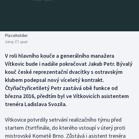
Baseball a softbal
Soutěže
Basketbal
Historické návraty
Biatlon
Aplikace ČT sport
Placeholder
Zdroj:
ČT sport
Boby a skeleton
AZ kvíz
V roli hlavního kouče a generálního manažera
Vítkovic bude i nadále pokračovat Jakub Petr. Bývalý
Box
kouč české reprezentační dvacítky s ostravským
Curling
klubem podepsal nový víceletý kontrakt.
Čtyřiačtyřicetiletý Petr zastává obě funkce od
Dostihy
března 2016, předtím byl ve Vítkovicích asistentem
trenéra Ladislava Svozila.
Florbal
Vítkovice potvrdily setrvání realizačního týmu před
Futsal
startem čtvrtfinále, do kterého vstoupí v úterý proti
mistrovské Kometě Brno. Zůstává i asistent trenéra
Golf