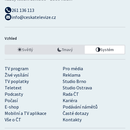
261 136 113
info@ceskatelevize.cz
Vzhled
Světlý
Tmavý
Systém
TV program
Pro média
Živé vysílání
Reklama
TV poplatky
Studio Brno
Teletext
Studio Ostrava
Podcasty
Rada ČT
Počasí
Kariéra
E-shop
Podávání námětů
Mobilní a TV aplikace
Časté dotazy
Vše o ČT
Kontakty