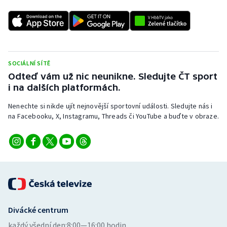
SOCIÁLNÍ SÍTĚ
Odteď vám už nic neunikne. Sledujte ČT sport
i na dalších platformách.
Nenechte si nikde ujít nejnovější sportovní události. Sledujte nás i
na Facebooku, X, Instagramu, Threads či YouTube a buďte v obraze.
Divácké centrum
každý všední den:
8:00—16:00 hodin