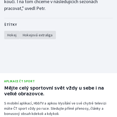
kouči. I na tom chceme v následujících sezonách
Stolní tenis
pracovat," uvedl Petr.
Triatlon
ŠTÍTKY
Veslování
Hokej
Hokejová extraliga
Vodní slalom
Volejbal
Ostatní
APLIKACE ČT SPORT
Mějte celý sportovní svět vždy u sebe i na
velké obrazovce.
S mobilní aplikací, HbbTV a apkou iVysílání ve své chytré televizi
máte ČT sport vždy po ruce. Sledujte přímé přenosy, články a
bonusový obsah kdekoli a kdykoli.