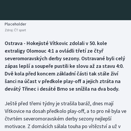
Baseball a softbal
Soutěže
Basketbal
Historické návraty
Placeholder
Zdroj:
ČT sport
Biatlon
Aplikace ČT sport
Ostrava - Hokejisté Vítkovic zdolali v 50. kole
Boby a skeleton
AZ kvíz
extraligy Olomouc 4:1 a ovládli třetí ze čtyř
severomoravských derby sezony. Ostravané byli celý
Box
zápas lepší a soupeře pustili ke slovu až za stavu 4:0.
Dvě kola před koncem základní části tak stále živí
Curling
šanci na účast v předkole play-off a jejich ztráta na
devátý Třinec i desáté Brno se snížila na dva body.
Dostihy
Florbal
Ještě před třemi týdny je strašila baráž, dnes mají
Vítkovice na dosah předkolo play-off, a to pro ně byla ve
Futsal
čtvrtém severomoravském derby sezony nejlepší
motivace. Z domácích sálala touha po vítězství a už v
Golf