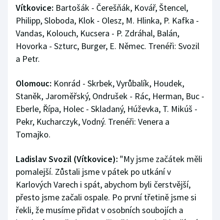
Vítkovice:
Bartošák - Čerešňák, Kovář, Štencel,
Philipp, Sloboda, Klok - Olesz, M. Hlinka, P. Kafka -
Vandas, Kolouch, Kucsera - P. Zdráhal, Balán,
Hovorka - Szturc, Burger, E. Němec. Trenéři: Svozil
a Petr.
Olomouc:
Konrád - Skrbek, Vyrůbalík, Houdek,
Staněk, Jaroměřský, Ondrušek - Rác, Herman, Buc -
Eberle, Řípa, Holec - Skladaný, Húževka, T. Mikúš -
Pekr, Kucharczyk, Vodný. Trenéři: Venera a
Tomajko.
Ladislav Svozil (Vítkovice):
"My jsme začátek měli
pomalejší. Zůstali jsme v pátek po utkání v
Karlových Varech i spát, abychom byli čerstvější,
přesto jsme začali ospale. Po první třetině jsme si
řekli, že musíme přidat v osobních soubojích a