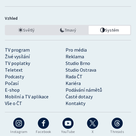
Vzhled
Světlý
Tmavý
Systém
TV program
Pro média
Živé vysílání
Reklama
TV poplatky
Studio Brno
Teletext
Studio Ostrava
Podcasty
Rada ČT
Počasí
Kariéra
E-shop
Podávání námětů
Mobilní a TV aplikace
Časté dotazy
Vše o ČT
Kontakty
Instagram
Facebook
YouTube
X
Threads