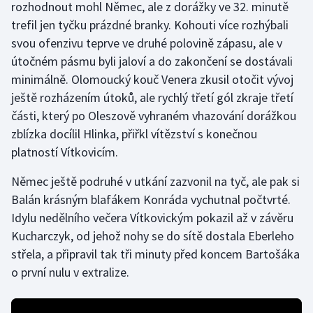
rozhodnout mohl Němec, ale z dorážky ve 32. minutě
Olympijské hry
trefil jen tyčku prázdné branky. Kohouti více rozhýbali
svou ofenzivu teprve ve druhé polovině zápasu, ale v
Parasport
útočném pásmu byli jaloví a do zakončení se dostávali
minimálně. Olomoucký kouč Venera zkusil otočit vývoj
Plavání
ještě rozházením útoků, ale rychlý třetí gól zkraje třetí
části, který po Oleszově vyhraném vhazování dorážkou
Plážový volejbal
zblízka docílil Hlinka, přiřkl vítězství s konečnou
platností Vítkovicím.
Ragby
Němec ještě podruhé v utkání zazvonil na tyč, ale pak si
Rychlobruslení
Balán krásným blafákem Konráda vychutnal počtvrté.
Idylu nedělního večera Vítkovickým pokazil až v závěru
Rychlostní kanoistika
Kucharczyk, od jehož nohy se do sítě dostala Eberleho
střela, a připravil tak tři minuty před koncem Bartošáka
Short track
o první nulu v extralize.
Sportovní střelba