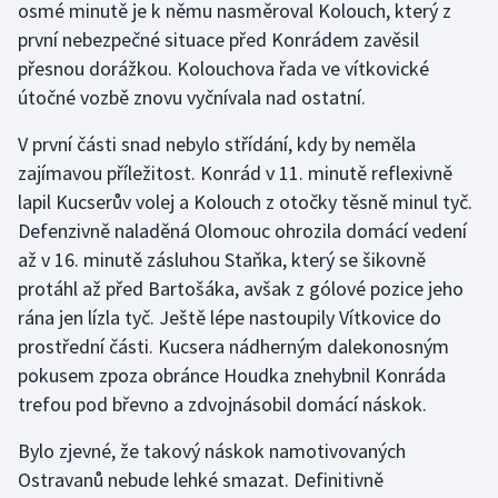
osmé minutě je k němu nasměroval Kolouch, který z
první nebezpečné situace před Konrádem zavěsil
Gymnastika
přesnou dorážkou. Kolouchova řada ve vítkovické
útočné vozbě znovu vyčnívala nad ostatní.
Házená
V první části snad nebylo střídání, kdy by neměla
Jezdectví
zajímavou příležitost. Konrád v 11. minutě reflexivně
lapil Kucserův volej a Kolouch z otočky těsně minul tyč.
Judo
Defenzivně naladěná Olomouc ohrozila domácí vedení
až v 16. minutě zásluhou Staňka, který se šikovně
Krasobruslení
protáhl až před Bartošáka, avšak z gólové pozice jeho
rána jen lízla tyč. Ještě lépe nastoupily Vítkovice do
Lezení
prostřední části. Kucsera nádherným dalekonosným
Lyže a snowboard
pokusem zpoza obránce Houdka znehybnil Konráda
trefou pod břevno a zdvojnásobil domácí náskok.
Moderní pětiboj
Bylo zjevné, že takový náskok namotivovaných
Ostravanů nebude lehké smazat. Definitivně
Motorsport