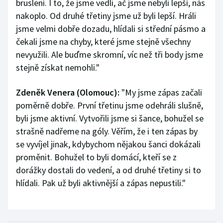
bruslení. I to, že jsme vedli, ač jsme nebyli lepší, nás
nakoplo. Od druhé třetiny jsme už byli lepší. Hráli
jsme velmi dobře dozadu, hlídali si střední pásmo a
čekali jsme na chyby, které jsme stejně všechny
nevyužili. Ale buďme skromní, víc než tři body jsme
stejně získat nemohli."
Zdeněk Venera (Olomouc):
"My jsme zápas začali
poměrně dobře. První třetinu jsme odehráli slušně,
byli jsme aktivní. Vytvořili jsme si šance, bohužel se
strašně nadřeme na góly. Věřím, že i ten zápas by
se vyvíjel jinak, kdybychom nějakou šanci dokázali
proměnit. Bohužel to byli domácí, kteří se z
dorážky dostali do vedení, a od druhé třetiny si to
hlídali. Pak už byli aktivnější a zápas nepustili."