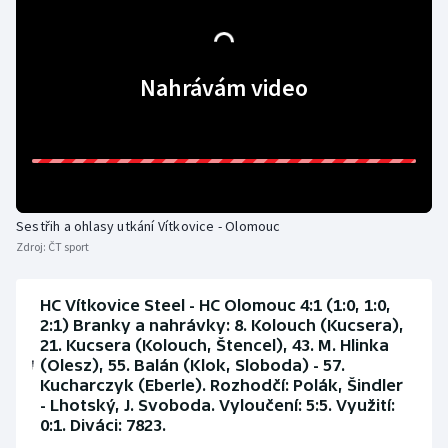
Stolní tenis
Triatlon
Nahrávám video
Veslování
Vodní slalom
Volejbal
Sestřih a ohlasy utkání Vítkovice - Olomouc
Zdroj:
ČT sport
Ostatní
HC Vítkovice Steel - HC Olomouc 4:1 (1:0, 1:0,
2:1) Branky a nahrávky: 8. Kolouch (Kucsera),
21. Kucsera (Kolouch, Štencel), 43. M. Hlinka
(Olesz), 55. Balán (Klok, Sloboda) - 57.
Kucharczyk (Eberle). Rozhodčí: Polák, Šindler
- Lhotský, J. Svoboda. Vyloučení: 5:5. Využití:
0:1. Diváci: 7823.