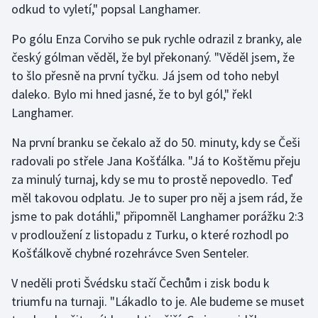
odkud to vyletí," popsal Langhamer.
Stolní tenis
Po gólu Enza Corviho se puk rychle odrazil z branky, ale
Triatlon
český gólman věděl, že byl překonaný. "Věděl jsem, že
to šlo přesně na první tyčku. Já jsem od toho nebyl
Veslování
daleko. Bylo mi hned jasné, že to byl gól," řekl
Langhamer.
Vodní slalom
Na první branku se čekalo až do 50. minuty, kdy se Češi
Volejbal
radovali po střele Jana Košťálka. "Já to Koštěmu přeju
za minulý turnaj, kdy se mu to prostě nepovedlo. Teď
Ostatní
měl takovou odplatu. Je to super pro něj a jsem rád, že
jsme to pak dotáhli," připomněl Langhamer porážku 2:3
v prodloužení z listopadu z Turku, o které rozhodl po
Košťálkově chybné rozehrávce Sven Senteler.
V neděli proti Švédsku stačí Čechům i zisk bodu k
triumfu na turnaji. "Lákadlo to je. Ale budeme se muset