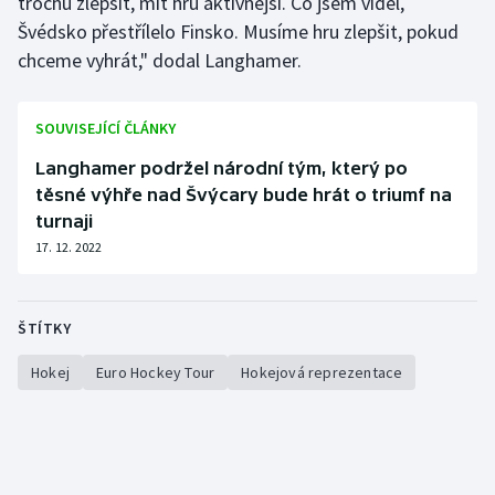
trochu zlepšit, mít hru aktivnější. Co jsem viděl,
Švédsko přestřílelo Finsko. Musíme hru zlepšit, pokud
chceme vyhrát," dodal Langhamer.
SOUVISEJÍCÍ ČLÁNKY
Langhamer podržel národní tým, který po
těsné výhře nad Švýcary bude hrát o triumf na
turnaji
17. 12. 2022
ŠTÍTKY
Hokej
Euro Hockey Tour
Hokejová reprezentace