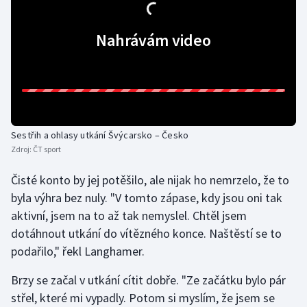
Gymnastika
Nahrávám video
Házená
Jezdectví
Judo
Sestřih a ohlasy utkání Švýcarsko – Česko
Zdroj:
ČT sport
Krasobruslení
Čisté konto by jej potěšilo, ale nijak ho nemrzelo, že to
Lezení
byla výhra bez nuly. "V tomto zápase, kdy jsou oni tak
aktivní, jsem na to až tak nemyslel. Chtěl jsem
Lyže a snowboard
dotáhnout utkání do vítězného konce. Naštěstí se to
podařilo," řekl Langhamer.
Moderní pětiboj
Brzy se začal v utkání cítit dobře. "Ze začátku bylo pár
Motorsport
střel, které mi vypadly. Potom si myslím, že jsem se