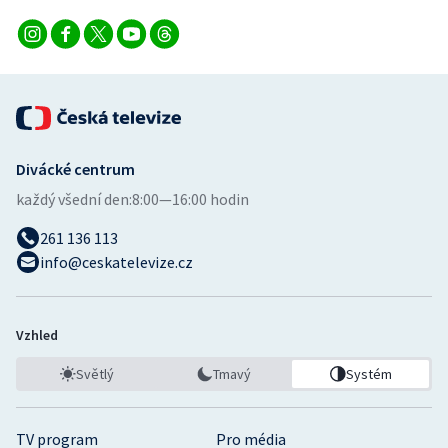
Divácké centrum
každý všední den:
8:00—16:00 hodin
261 136 113
info@ceskatelevize.cz
Vzhled
Světlý
Tmavý
Systém
TV program
Pro média