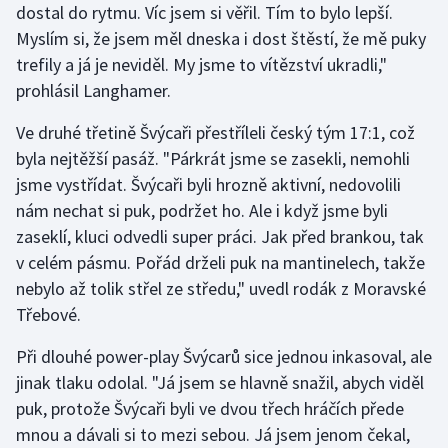
dostal do rytmu. Víc jsem si věřil. Tím to bylo lepší.
Olympijské hry
Myslím si, že jsem měl dneska i dost štěstí, že mě puky
trefily a já je neviděl. My jsme to vítězství ukradli,"
Parasport
prohlásil Langhamer.
Plavání
Ve druhé třetině Švýcaři přestříleli český tým 17:1, což
byla nejtěžší pasáž. "Párkrát jsme se zasekli, nemohli
Plážový volejbal
jsme vystřídat. Švýcaři byli hrozně aktivní, nedovolili
nám nechat si puk, podržet ho. Ale i když jsme byli
Ragby
zaseklí, kluci odvedli super práci. Jak před brankou, tak
v celém pásmu. Pořád drželi puk na mantinelech, takže
Rychlobruslení
nebylo až tolik střel ze středu," uvedl rodák z Moravské
Třebové.
Rychlostní kanoistika
Při dlouhé power-play Švýcarů sice jednou inkasoval, ale
Short track
jinak tlaku odolal. "Já jsem se hlavně snažil, abych viděl
puk, protože Švýcaři byli ve dvou třech hráčích přede
Sportovní střelba
mnou a dávali si to mezi sebou. Já jsem jenom čekal,