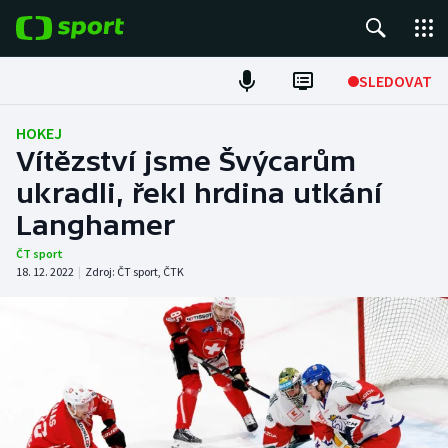
POPULÁRNÍ
SLEDOVAT
Fotbal
HOKEJ
Vítězství jsme Švýcarům
Hokej
ukradli, řekl hrdina utkání
Langhamer
Tenis
ČT sport
Atletika
18. 12. 2022
|
Zdroj:
ČT sport
,
ČTK
Cyklistika
DALŠÍ SPORTY
Americký fotbal
NEPŘEHLÉDNĚTE