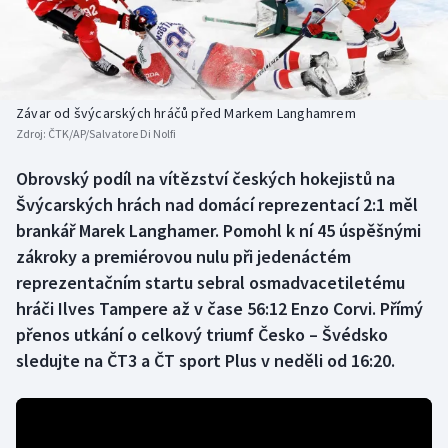
Baseball a softbal
Soutěže
Basketbal
Historické návraty
Biatlon
Aplikace ČT sport
Závar od švýcarských hráčů před Markem Langhamrem
Zdroj:
ČTK/AP/Salvatore Di Nolfi
Boby a skeleton
AZ kvíz
Obrovský podíl na vítězství českých hokejistů na
Švýcarských hrách nad domácí reprezentací 2:1 měl
Box
brankář Marek Langhamer. Pomohl k ní 45 úspěšnými
Curling
zákroky a premiérovou nulu při jedenáctém
reprezentačním startu sebral osmadvacetiletému
Dostihy
hráči Ilves Tampere až v čase 56:12 Enzo Corvi. Přímý
přenos utkání o celkový triumf Česko – Švédsko
Florbal
sledujte na ČT3 a ČT sport Plus v neděli od 16:20.
Futsal
Golf