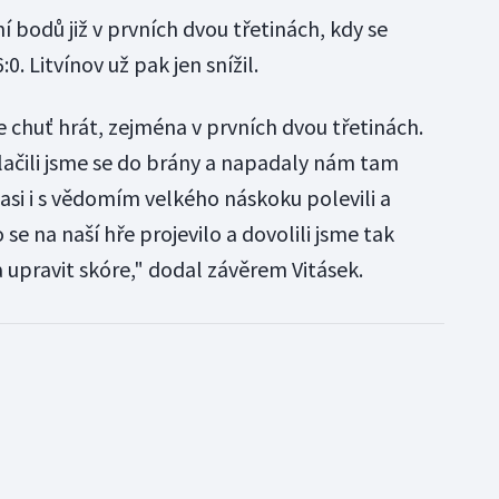
ní bodů již v prvních dvou třetinách, kdy se
0. Litvínov už pak jen snížil.
e chuť hrát, zejména v prvních dvou třetinách.
tlačili jsme se do brány a napadaly nám tam
 asi i s vědomím velkého náskoku polevili a
se na naší hře projevilo a dovolili jsme tak
a upravit skóre," dodal závěrem Vitásek.