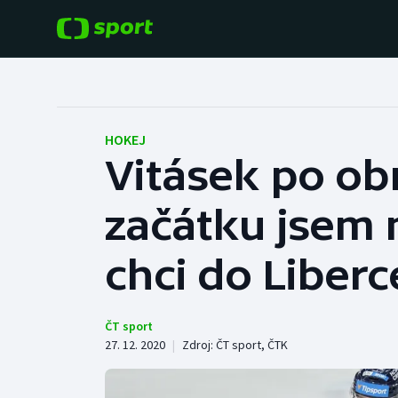
POPULÁRNÍ
DALŠÍ SPORTY
Fotbal
Americký fotbal
HOKEJ
Vitásek po ob
Hokej
Baseball a softbal
začátku jsem m
Tenis
Basketbal
Atletika
chci do Liberc
Biatlon
Cyklistika
Boby a skeleton
ČT sport
27. 12. 2020
|
Zdroj:
ČT sport
,
ČTK
Box