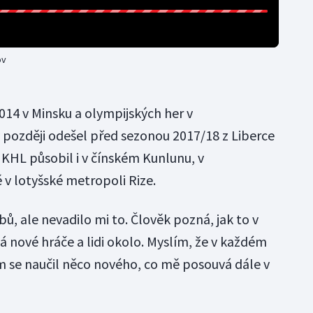
ov
014 v Minsku a olympijských her v
 později odešel před sezonou 2017/18 z Liberce
 KHL působil i v čínském Kunlunu, v
 v lotyšské metropoli Rize.
ů, ale nevadilo mi to. Člověk pozná, jak to v
 nové hráče a lidi okolo. Myslím, že v každém
em se naučil něco nového, co mě posouvá dále v