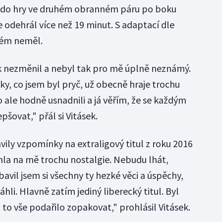
il do hry ve druhém obranném páru po boku
 odehrál více než 19 minut. S adaptací dle
lém neměl.
lik nezměnil a nebyl tak pro mě úplně neznámý.
roky, co jsem byl pryč, už obecně hraje trochu
o ale hodně usnadnili a já věřím, že se každým
šovat," přál si Vitásek.
ily vzpomínky na extraligový titul z roku 2016
chla na mě trochu nostalgie. Nebudu lhát,
bavil jsem si všechny ty hezké věci a úspěchy,
hli. Hlavně zatím jediný liberecký titul. Byl
to vše podařilo zopakovat," prohlásil Vitásek.