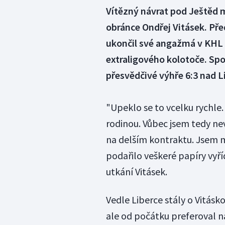
Vítězný návrat pod Ještěd 
obránce Ondřej Vitásek. Př
ukončil své angažmá v KHL 
extraligového kolotoče. Sp
přesvědčivé výhře 6:3 nad 
"Upeklo se to vcelku rychle.
rodinou. Vůbec jsem tedy nev
na delším kontraktu. Jsem m
podařilo veškeré papíry vyří
utkání Vitásek.
Vedle Liberce stály o Vitásk
ale od počátku preferoval n