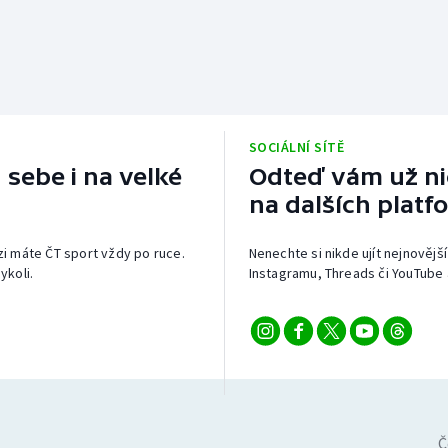
SOCIÁLNÍ SÍTĚ
 sebe i na velké
Odteď vám už nic
na dalších platf
izi máte ČT sport vždy po ruce.
Nenechte si nikde ujít nejnovější
ykoli.
Instagramu, Threads či YouTube 
Č