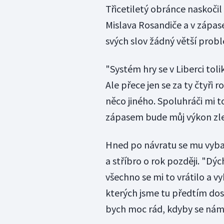
Třicetiletý obránce naskoč
Mislava Rosandiče a v zápase
svých slov žádný větší prob
"Systém hry se v Liberci to
Ale přece jen se za ty čtyři 
něco jiného. Spoluhráči mi t
zápasem bude můj výkon zlep
Hned po návratu se mu vybav
a stříbro o rok později. "Dý
všechno se mi to vrátilo a vy
kterých jsme tu předtím dosá
bych moc rád, kdyby se nám 