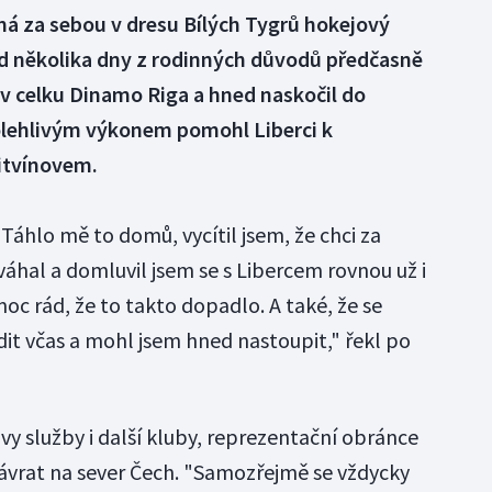
má za sebou v dresu Bílých Tygrů hokejový
ed několika dny z rodinných důvodů předčasně
v celku Dinamo Riga a hned naskočil do
olehlivým výkonem pomohl Liberci k
Litvínovem.
 Táhlo mě to domů, vycítil jsem, že chci za
áhal a domluvil jsem se s Libercem rovnou už i
oc rád, že to takto dopadlo. A také, že se
dit včas a mohl jsem hned nastoupit," řekl po
ovy služby i další kluby, reprezentační obránce
ávrat na sever Čech. "Samozřejmě se vždycky