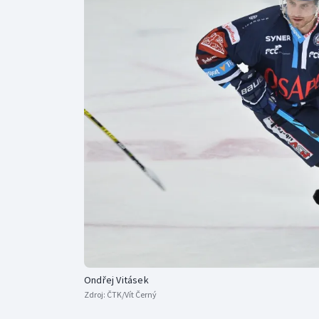
Curling
Dostihy
Florbal
Futsal
Golf
Gymnastika
Ondřej Vitásek
Zdroj:
ČTK/Vít Černý