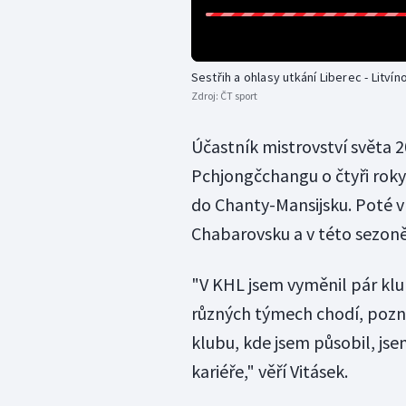
Sestřih a ohlasy utkání Liberec - Litvín
Zdroj:
ČT sport
Účastník mistrovství světa 2
Pchjongčchangu o čtyři roky
do Chanty-Mansijsku. Poté v
Chabarovsku a v této sezoně
"V KHL jsem vyměnil pár klub
různých týmech chodí, pozná
klubu, kde jsem působil, js
kariéře," věří Vitásek.