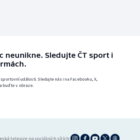
 neunikne. Sledujte ČT sport i
ormách.
 sportovní události. Sledujte nás i na Facebooku, X,
a buďte v obraze.
eská televize na sociálních sítích: