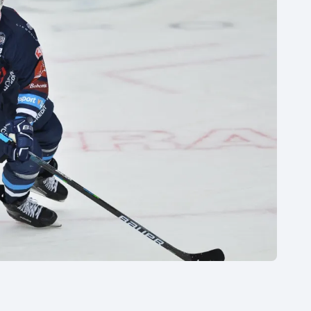
Moderní pětiboj
Triatlon
Motorsport
Veslování
Olympijské hry
Vodní slalom
Parasport
Volejbal
Plavání
Ostatní
Plážový volejbal