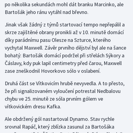
po několika sekundách mohl dát branku Marcinko, ale
Bartošák jeho ránu vytáhl nad břevno.
Gymnastika
Jinak však žádný z týmů startovací tempo nepřepálil a
Házená
skrze zajištěné obrany pronikli až v 10. minutě domácí
díky parádnímu pasu Olesze na Szturce, kterého
Jezdectví
vychytal Maxwell. Závěr prvního dějství byl ale na šance
bohatý: Bartošák domácí podržel při střelách Sýkory a
Judo
Čáslavy, kdy puk lapil centimetry před čarou, Maxwell
zase zneškodnil Hovorkovo sólo v oslabení.
Krasobruslení
Druhá část se Vítkovicím hrubě nevyvedla. A to přesto,
Lezení
že při signalizovaném vyloučení potrestal Nedbalovu
chybu ve 25. minutě ze sóla prvním gólem ve
Lyže a snowboard
vítkovickém dresu Kafka.
Moderní pětiboj
Ale obdržený gól nastartoval Dynamo. Stav rychle
srovnal Rapáč, který zblízka zasunul za Bartošáka
Motorsport