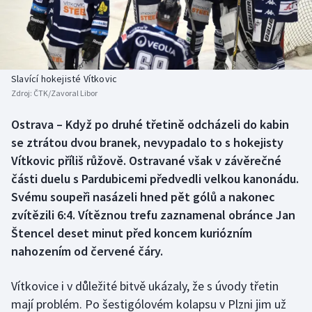
Baseball a softbal
Soutěže
Basketbal
Historické návraty
Biatlon
Aplikace ČT sport
Slavící hokejisté Vítkovic
Zdroj:
ČTK/Zavoral Libor
Boby a skeleton
AZ kvíz
Ostrava – Když po druhé třetině odcházeli do kabin
se ztrátou dvou branek, nevypadalo to s hokejisty
Box
Vítkovic příliš růžově. Ostravané však v závěrečné
Curling
části duelu s Pardubicemi předvedli velkou kanonádu.
Svému soupeři nasázeli hned pět gólů a nakonec
Dostihy
zvítězili 6:4. Vítěznou trefu zaznamenal obránce Jan
Štencel deset minut před koncem kuriózním
Florbal
nahozením od červené čáry.
Futsal
Vítkovice i v důležité bitvě ukázaly, že s úvody třetin
mají problém. Po šestigólovém kolapsu v Plzni jim už
Golf