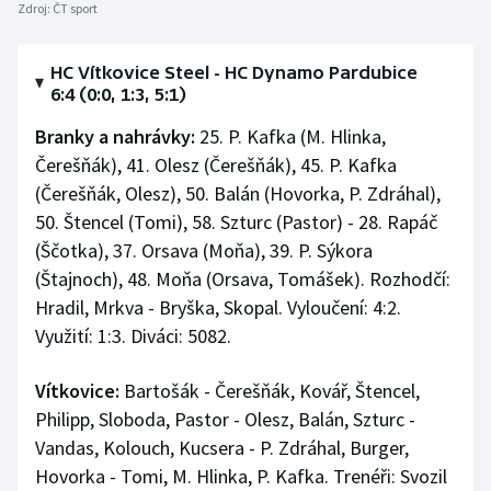
Zdroj:
ČT sport
HC Vítkovice Steel - HC Dynamo Pardubice
6:4 (0:0, 1:3, 5:1)
Branky a nahrávky:
25. P. Kafka (M. Hlinka,
Čerešňák), 41. Olesz (Čerešňák), 45. P. Kafka
(Čerešňák, Olesz), 50. Balán (Hovorka, P. Zdráhal),
50. Štencel (Tomi), 58. Szturc (Pastor) - 28. Rapáč
(Ščotka), 37. Orsava (Moňa), 39. P. Sýkora
(Štajnoch), 48. Moňa (Orsava, Tomášek). Rozhodčí:
Hradil, Mrkva - Bryška, Skopal. Vyloučení: 4:2.
Využití: 1:3. Diváci: 5082.
Vítkovice:
Bartošák - Čerešňák, Kovář, Štencel,
Philipp, Sloboda, Pastor - Olesz, Balán, Szturc -
Vandas, Kolouch, Kucsera - P. Zdráhal, Burger,
Hovorka - Tomi, M. Hlinka, P. Kafka. Trenéři: Svozil