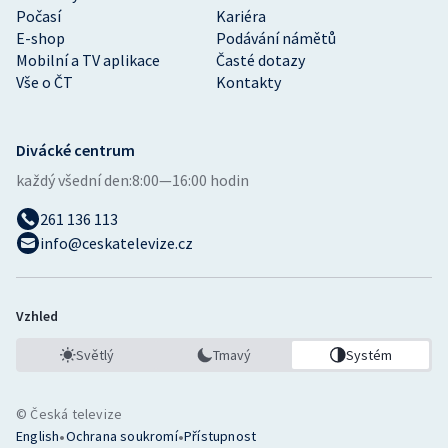
Počasí
Kariéra
E-shop
Podávání námětů
Mobilní a TV aplikace
Časté dotazy
Vše o ČT
Kontakty
Divácké centrum
každý všední den:
8:00—16:00 hodin
261 136 113
info@ceskatelevize.cz
Vzhled
Světlý
Tmavý
Systém
© Česká televize
•
•
English
Ochrana soukromí
Přístupnost