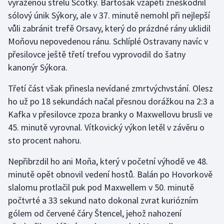
vyraženou střelu Ščotky. Bartošák vzápětí zneškodnil
sólový únik Sýkory, ale v 37. minutě nemohl při nejlepší
Olympijské hry
vůli zabránit trefě Orsavy, který do prázdné rány uklidil
Parasport
Moňovu nepovedenou ránu. Schlíplé Ostravany navíc v
přesilovce ještě třetí trefou vyprovodil do šatny
Plavání
kanonýr Sýkora.
Plážový volejbal
Třetí část však přinesla nevídané zmrtvýchvstání. Olesz
ho už po 18 sekundách načal přesnou dorážkou na 2:3 a
Ragby
Kafka v přesilovce zpoza branky o Maxwellovu brusli ve
45. minutě vyrovnal. Vítkovický výkon letěl v závěru o
Rychlobruslení
sto procent nahoru.
Rychlostní kanoistika
Nepřibrzdil ho ani Moňa, který v početní výhodě ve 48.
minutě opět obnovil vedení hostů. Balán po Hovorkově
Short track
slalomu protlačil puk pod Maxwellem v 50. minutě
počtvrté a 33 sekund nato dokonal zvrat kuriózním
Sportovní střelba
gólem od červené čáry Štencel, jehož nahození