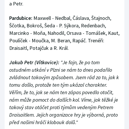
a Petr.
Pardubice:
Maxwell - Nedbal, Čáslava, Štajnoch,
Ščotka, Bokroš, Šeda - P. Sýkora, Redenbach,
Marcinko - Moňa, Nahodil, Orsava - Tomášek, Kaut,
Poulíček - Moučka, M. Beran, Rapáč. Trenéři:
Draisaitl, Potajčuk a R. Král.
Jakub Petr (Vítkovice):
"Je fajn, že po tom
ostudném utkání v Plzni se nám to dnes podařilo
zvládnout takovým způsobem. Jsem rád za to, jak k
tomu došlo, protože ten tým ukázal charakter.
Věřím, že to, jak se nám ten zápas povedlo otočit,
nám může pomoct do dalších kol. Víme, jak těžké je
takový stav otáčet proti týmům vedeným Petrem
Draisaitlem. Jejich organizace hry je výborná, proto
před našimi hráči klobouk dolů."