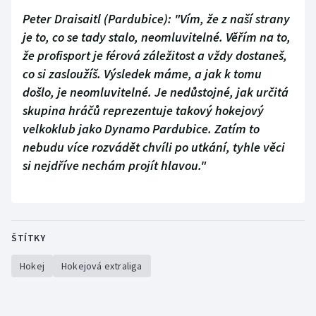
Peter Draisaitl (Pardubice):
"Vím, že z naší strany
je to, co se tady stalo, neomluvitelné. Věřím na to,
že profisport je férová záležitost a vždy dostaneš,
co si zasloužíš. Výsledek máme, a jak k tomu
došlo, je neomluvitelné. Je nedůstojné, jak určitá
skupina hráčů reprezentuje takový hokejový
velkoklub jako Dynamo Pardubice. Zatím to
nebudu více rozvádět chvíli po utkání, tyhle věci
si nejdříve nechám projít hlavou."
ŠTÍTKY
Hokej
Hokejová extraliga