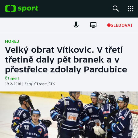
POPULÁRNÍ
SLEDOVAT
Fotbal
HOKEJ
Velký obrat Vítkovic. V třetí
Hokej
třetině daly pět branek a v
přestřelce zdolaly Pardubice
Tenis
ČT sport
Atletika
19. 2. 2016
|
Zdroj:
ČT sport
,
ČTK
Cyklistika
DALŠÍ SPORTY
Americký fotbal
NEPŘEHLÉDNĚTE