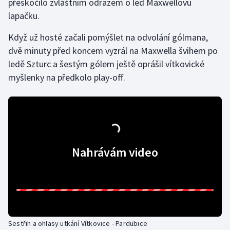
přeskočilo zvláštním odrazem o led Maxwellovu
Stolní tenis
lapačku.
Triatlon
Když už hosté začali pomýšlet na odvolání gólmana,
dvě minuty před koncem vyzrál na Maxwella švihem po
Veslování
ledě Szturc a šestým gólem ještě oprášil vítkovické
myšlenky na předkolo play-off.
Vodní slalom
Volejbal
Ostatní
Nahrávám video
Sestřih a ohlasy utkání Vítkovice - Pardubice