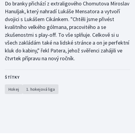
Do branky přichází z extraligového Chomutova Miroslav
Stolní tenis
Hanuljak, který nahradí Lukáše Mensatora a vytvoří
dvojici s Lukášem Cikánkem. "Chtěli jsme přivést
Triatlon
kvalitního velkého gólmana, pracovitého a se
Veslování
zkušenostmi s play-off. To vše splňuje. Celkově si u
všech zakládám také na lidské stránce a on je perfektní
Vodní slalom
kluk do kabiny," řekl Patera, jehož svěřenci zahájili ve
čtvrtek přípravu na nový ročník.
Volejbal
Ostatní
ŠTÍTKY
Hokej
1. hokejová liga