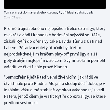
Olympijské hry
Ton se vrací do mateřského Kladna, Rytíři hlasí i další posily
Zdroj:
ČT sport
Parasport
Kromě trojnásobného nejlepšího střelce extraligy, který
Plavání
dvakrát ovládl i kanadské bodování nejvyšší soutěže,
získali Rytíři do ofenzivy také Davida Tůmu z Ústí nad
Plážový volejbal
Labem. Pětadvacetiletý útočník byl třetím
nejproduktivnějším hráčem play-off první ligy a s 11
Ragby
góly druhým nejlepším střelcem. Svými trefami pomohl
vyřadit ve čtvrtfinále právě Kladno.
Rychlobruslení
"Samozřejmě ještě teď velmi živě vidím, jak řádil ve
Rychlostní kanoistika
čtvrtfinále proti Kladnu. Ale já ho sleduji delší dobu, je v
ideálním věku a má stabilně vysokou výkonnost," uvedl
Short track
Patera, jehož cílem je vrátit Rytíře do extraligy, ze které
Sportovní střelba
předloni sestoupili.