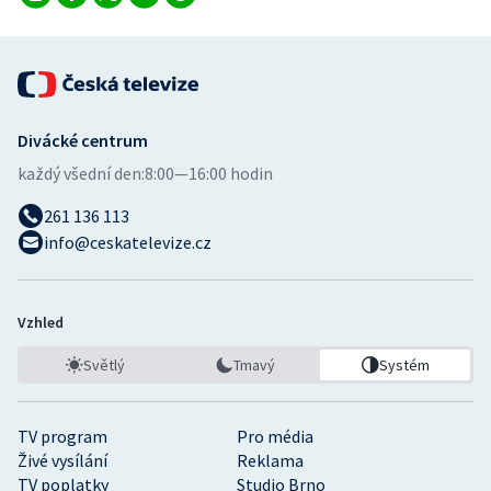
Divácké centrum
každý všední den:
8:00—16:00 hodin
261 136 113
info@ceskatelevize.cz
Vzhled
Světlý
Tmavý
Systém
TV program
Pro média
Živé vysílání
Reklama
TV poplatky
Studio Brno