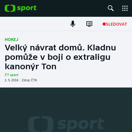
POPULÁRNÍ
SLEDOVAT
Fotbal
HOKEJ
Velký návrat domů. Kladnu
Hokej
pomůže v boji o extraligu
kanonýr Ton
Tenis
ČT sport
Atletika
2. 5. 2016
|
Zdroj:
ČTK
Cyklistika
DALŠÍ SPORTY
Americký fotbal
NEPŘEHLÉDNĚTE