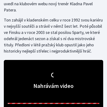
uvedl na klubovém webu nový trenér Kladna Pavel
Patera.
Gymnastika
Ton zahájil v kladenském celku v roce 1992 svou kariéru
Házená
v nejvyšší soutěži a strávil v němž šest let. Poté působil
ve Finsku a v roce 2003 se stal posilou Sparty, ve které
Jezdectví
odehrál jedenáct sezon a získal s ní dva mistrovské
tituly. Předloni v létě pražský klub opustil jako jeho
Judo
historicky nejlepší střelec i nejproduktivnější hráč.
Krasobruslení
Lezení
Lyže a snowboard
Nahrávám video
Moderní pětiboj
Motorsport