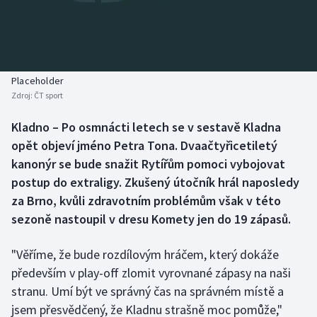
Baseball a softbal
Soutěže
Basketbal
Historické návraty
Biatlon
Aplikace ČT sport
Placeholder
Zdroj:
ČT sport
Boby a skeleton
AZ kvíz
Kladno – Po osmnácti letech se v sestavě Kladna
opět objeví jméno Petra Tona. Dvaačtyřicetiletý
Box
kanonýr se bude snažit Rytířům pomoci vybojovat
Curling
postup do extraligy. Zkušený útočník hrál naposledy
za Brno, kvůli zdravotním problémům však v této
Dostihy
sezoně nastoupil v dresu Komety jen do 19 zápasů.
Florbal
"Věříme, že bude rozdílovým hráčem, který dokáže
především v play-off zlomit vyrovnané zápasy na naši
Futsal
stranu. Umí být ve správný čas na správném místě a
jsem přesvědčený, že Kladnu strašně moc pomůže,"
Golf