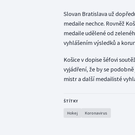
Slovan Bratislava už dopřed
medaile nechce. Rovněž Koši
medaile udělené od zeleného
vyhlášením výsledků a korun
Košice v dopise šéfovi sout
vyjádření, že by se podobně 
mistr a další medailisté vyh
ŠTÍTKY
Hokej
Koronavirus