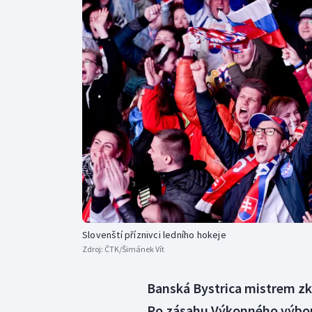
Curling
Dostihy
Florbal
Futsal
Golf
Gymnastika
Slovenští příznivci ledního hokeje
Zdroj:
ČTK/Šimánek Vít
Banská Bystrica mistrem zkr
Po zásahu Výkonného výboru