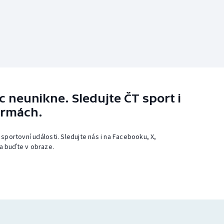
 neunikne. Sledujte ČT sport i
ormách.
 sportovní události. Sledujte nás i na Facebooku, X,
a buďte v obraze.