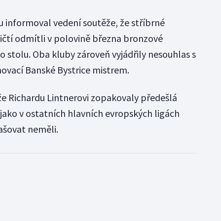
u informoval vedení soutěže, že stříbrné
čtí odmítli v polovině března bronzové
 stolu. Oba kluby zároveň vyjádřily nesouhlas s
ovací Banské Bystrice mistrem.
ěže Richardu Lintnerovi zopakovaly předešlá
jako v ostatních hlavních evropských ligách
lašovat neměli.