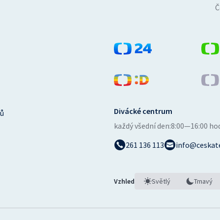
Č
Divácké centrum
ů
každý všední den:
8:00—16:00 ho
261 136 113
info@ceskate
Vzhled
Světlý
Tmavý