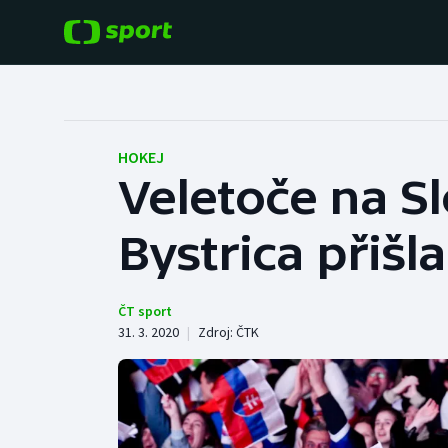
POPULÁRNÍ
DALŠÍ SPORTY
Fotbal
Americký fotbal
HOKEJ
Veletoče na S
Hokej
Baseball a softbal
Bystrica přišl
Tenis
Basketbal
Atletika
Biatlon
ČT sport
31. 3. 2020
|
Zdroj:
ČTK
Cyklistika
Boby a skeleton
Box