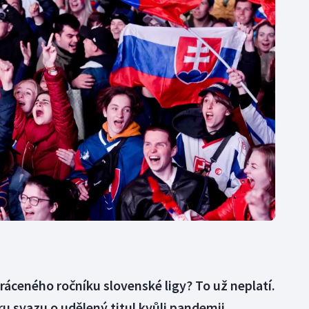
Moderní pětiboj
Triatlon
Motorsport
Veslování
Olympijské hry
Vodní slalom
Parasport
Volejbal
Plavání
Ostatní
Plážový volejbal
áceného ročníku slovenské ligy? To už neplatí.
 svazu o udělený titul kvůli pandemii