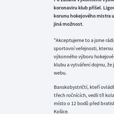
koronaviru klub přišel. Li
korunu hokejového mistra u
jiná možnost.
"Akceptujeme to a jsme rádi
sportovní veřejnosti, ktero
výkonného výboru hokejovéh
klubu a vytváření dojmu, že j
webu.
Banskobystričtí, kteří ovlád
třech ročnících, vedli tři ko
místo o 12 bodů před bratis
Košice.