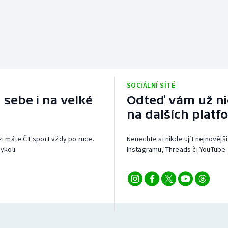
SOCIÁLNÍ SÍTĚ
 sebe i na velké
Odteď vám už nic
na dalších platf
izi máte ČT sport vždy po ruce.
Nenechte si nikde ujít nejnovější
ykoli.
Instagramu, Threads či YouTube 