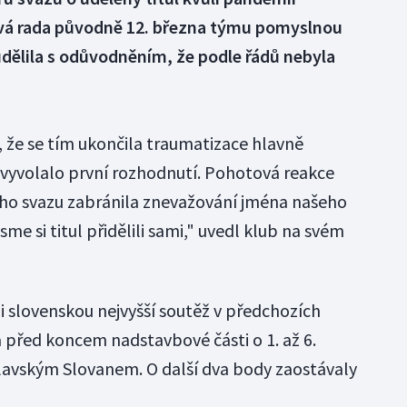
gová rada původně 12. března týmu pomyslnou
dělila s odůvodněním, že podle řádů nebyla
, že se tím ukončila traumatizace hlavně
u vyvolalo první rozhodnutí. Pohotová reakce
o svazu zabránila znevažování jména našeho
sme si titul přidělili sami," uvedl klub na svém
li slovenskou nejvyšší soutěž v předchozích
la před koncem nadstavbové části o 1. až 6.
lavským Slovanem. O další dva body zaostávaly