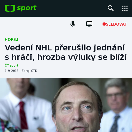
POPULÁRNÍ
SLEDOVAT
Fotbal
HOKEJ
Vedení NHL přerušilo jednání
Hokej
s hráči, hrozba výluky se blíží
Tenis
ČT sport
1. 9. 2012
|
Zdroj:
ČTK
Atletika
Cyklistika
DALŠÍ SPORTY
Americký fotbal
NEPŘEHLÉDNĚTE