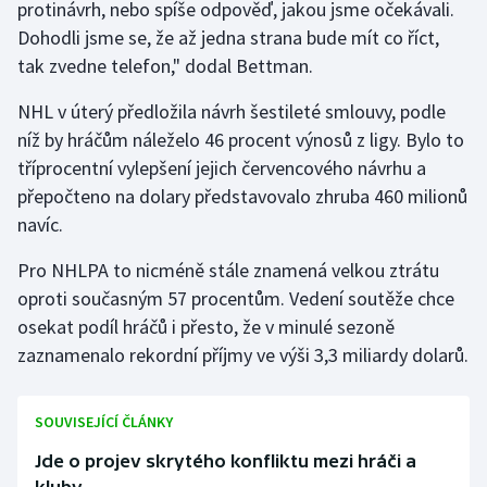
protinávrh, nebo spíše odpověď, jakou jsme očekávali.
Dohodli jsme se, že až jedna strana bude mít co říct,
Gymnastika
tak zvedne telefon," dodal Bettman.
Házená
NHL v úterý předložila návrh šestileté smlouvy, podle
níž by hráčům náleželo 46 procent výnosů z ligy. Bylo to
Jezdectví
tříprocentní vylepšení jejich červencového návrhu a
přepočteno na dolary představovalo zhruba 460 milionů
Judo
navíc.
Krasobruslení
Pro NHLPA to nicméně stále znamená velkou ztrátu
oproti současným 57 procentům. Vedení soutěže chce
Lezení
osekat podíl hráčů i přesto, že v minulé sezoně
zaznamenalo rekordní příjmy ve výši 3,3 miliardy dolarů.
Lyže a snowboard
Moderní pětiboj
SOUVISEJÍCÍ ČLÁNKY
Jde o projev skrytého konfliktu mezi hráči a
Motorsport