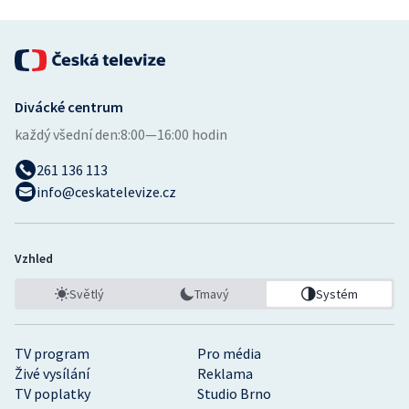
Divácké centrum
každý všední den:
8:00—16:00 hodin
261 136 113
info@ceskatelevize.cz
Vzhled
Světlý
Tmavý
Systém
TV program
Pro média
Živé vysílání
Reklama
TV poplatky
Studio Brno