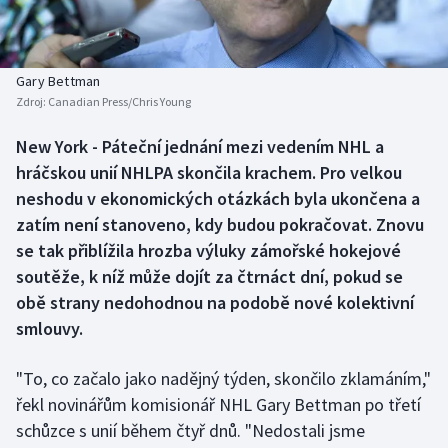
Baseball a softbal
Soutěže
Basketbal
Historické návraty
Gary Bettman
Zdroj:
Canadian Press/Chris Young
Biatlon
Aplikace ČT sport
New York - Páteční jednání mezi vedením NHL a
Boby a skeleton
AZ kvíz
hráčskou unií NHLPA skončila krachem. Pro velkou
neshodu v ekonomických otázkách byla ukončena a
Box
zatím není stanoveno, kdy budou pokračovat. Znovu
se tak přiblížila hrozba výluky zámořské hokejové
Curling
soutěže, k níž může dojít za čtrnáct dní, pokud se
obě strany nedohodnou na podobě nové kolektivní
Dostihy
smlouvy.
Florbal
"To, co začalo jako nadějný týden, skončilo zklamáním,"
Futsal
řekl novinářům komisionář NHL Gary Bettman po třetí
schůzce s unií během čtyř dnů. "Nedostali jsme
Golf