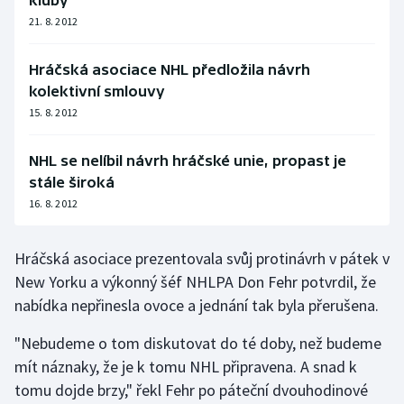
kluby
21. 8. 2012
Olympijské hry
Parasport
Hráčská asociace NHL předložila návrh
kolektivní smlouvy
Plavání
15. 8. 2012
Plážový volejbal
NHL se nelíbil návrh hráčské unie, propast je
stále široká
Ragby
16. 8. 2012
Rychlobruslení
Hráčská asociace prezentovala svůj protinávrh v pátek v
New Yorku a výkonný šéf NHLPA Don Fehr potvrdil, že
Rychlostní kanoistika
nabídka nepřinesla ovoce a jednání tak byla přerušena.
Short track
"Nebudeme o tom diskutovat do té doby, než budeme
mít náznaky, že je k tomu NHL připravena. A snad k
Sportovní střelba
tomu dojde brzy," řekl Fehr po páteční dvouhodinové