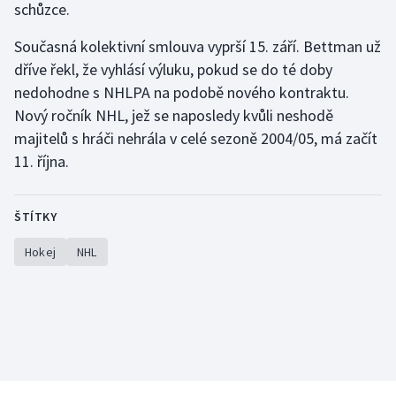
schůzce.
Stolní tenis
Současná kolektivní smlouva vyprší 15. září. Bettman už
Triatlon
dříve řekl, že vyhlásí výluku, pokud se do té doby
nedohodne s NHLPA na podobě nového kontraktu.
Veslování
Nový ročník NHL, jež se naposledy kvůli neshodě
majitelů s hráči nehrála v celé sezoně 2004/05, má začít
Vodní slalom
11. října.
Volejbal
ŠTÍTKY
Ostatní
Hokej
NHL