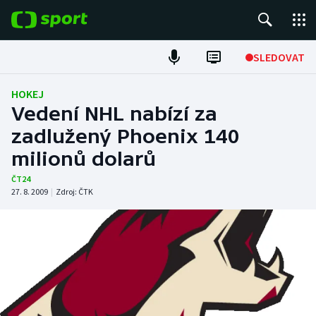
POPULÁRNÍ
SLEDOVAT
ME v atletice
HOKEJ
Vedení NHL nabízí za
ME v plavání
zadlužený Phoenix 140
milionů dolarů
Fotbal
ČT24
Hokej
27. 8. 2009
|
Zdroj:
ČTK
Tenis
DALŠÍ SPORTY
Americký fotbal
NEPŘEHLÉDNĚTE