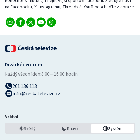
Nenechte si nikde ujít nejnovější sportovní události. Sledujte nás i
Short track
na Facebooku, X, Instagramu, Threads či YouTube a buďte v obraze.
Sportovní střelba
Stolní tenis
Triatlon
Veslování
Divácké centrum
každý všední den:
8:00—16:00 hodin
Vodní slalom
261 136 113
info@ceskatelevize.cz
Volejbal
Ostatní
Vzhled
Světlý
Tmavý
Systém