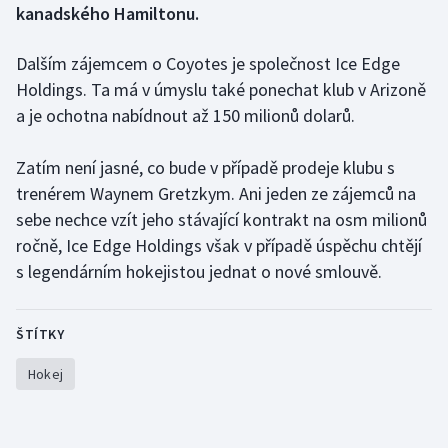
kanadského Hamiltonu.
Futsal
Dalším zájemcem o Coyotes je společnost Ice Edge
Holdings. Ta má v úmyslu také ponechat klub v Arizoně
Golf
a je ochotna nabídnout až 150 milionů dolarů.
Gymnastika
Zatím není jasné, co bude v případě prodeje klubu s
Házená
trenérem Waynem Gretzkym. Ani jeden ze zájemců na
sebe nechce vzít jeho stávající kontrakt na osm milionů
Jezdectví
ročně, Ice Edge Holdings však v případě úspěchu chtějí
s legendárním hokejistou jednat o nové smlouvě.
Judo
Krasobruslení
ŠTÍTKY
Hokej
Lezení
Lyže a snowboard