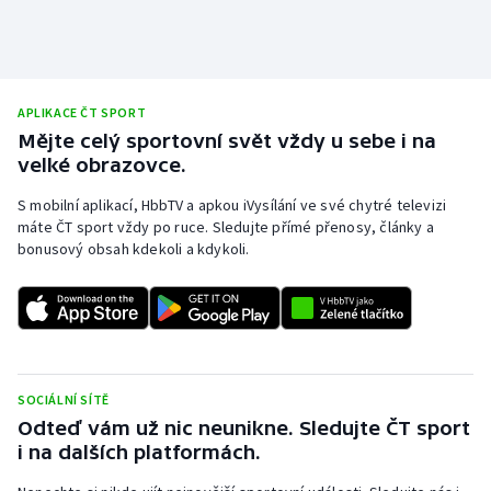
Moderní pětiboj
Motorsport
APLIKACE ČT SPORT
Olympijské hry
Mějte celý sportovní svět vždy u sebe i na
velké obrazovce.
Parasport
S mobilní aplikací, HbbTV a apkou iVysílání ve své chytré televizi
máte ČT sport vždy po ruce. Sledujte přímé přenosy, články a
Plavání
bonusový obsah kdekoli a kdykoli.
Plážový volejbal
Ragby
Rychlobruslení
SOCIÁLNÍ SÍTĚ
Odteď vám už nic neunikne. Sledujte ČT sport
i na dalších platformách.
Rychlostní kanoistika