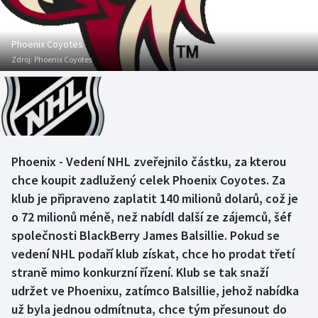
Atletika
Soutěže
Baseball a softbal
Historické návraty
Phoenix Coyotes
Zdroj:
Phoenix Coyotes
Basketbal
Aplikace ČT sport
Biatlon
AZ kvíz
Boby a skeleton
Phoenix - Vedení NHL zveřejnilo částku, za kterou
chce koupit zadlužený celek Phoenix Coyotes. Za
Box
klub je připraveno zaplatit 140 milionů dolarů, což je
Curling
o 72 milionů méně, než nabídl další ze zájemců, šéf
společnosti BlackBerry James Balsillie. Pokud se
Cyklistika
vedení NHL podaří klub získat, chce ho prodat třetí
straně mimo konkurzní řízení. Klub se tak snaží
Dostihy
udržet ve Phoenixu, zatímco Balsillie, jehož nabídka
už byla jednou odmítnuta, chce tým přesunout do
Florbal