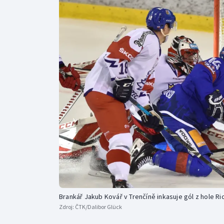
Curling
Dostihy
Florbal
Futsal
Golf
Gymnastika
Brankář Jakub Kovář v Trenčíně inkasuje gól z hole Ri
Zdroj:
ČTK/Dalibor Glück