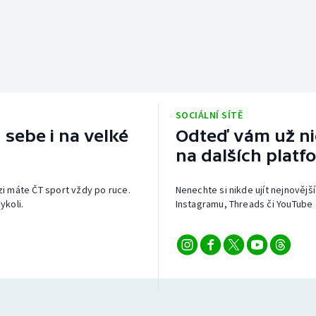
SOCIÁLNÍ SÍTĚ
 sebe i na velké
Odteď vám už nic
na dalších platf
izi máte ČT sport vždy po ruce.
Nenechte si nikde ujít nejnovější
ykoli.
Instagramu, Threads či YouTube 