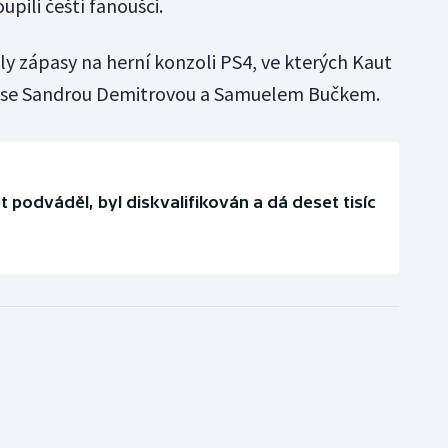
pili čeští fanoušci.
ily zápasy na herní konzoli PS4, ve kterých Kaut
tu se Sandrou Demitrovou a Samuelem Bučkem.
t podváděl, byl diskvalifikován a dá deset tisíc