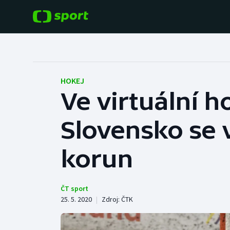
POPULÁRNÍ
DALŠÍ SPORTY
Fotbal
Americký fotbal
HOKEJ
Ve virtuální h
Hokej
Baseball a softbal
Slovensko se v
Tenis
Basketbal
Atletika
korun
Biatlon
Cyklistika
Boby a skeleton
ČT sport
25. 5. 2020
|
Zdroj:
ČTK
Box