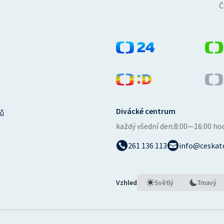
Č
Divácké centrum
ů
každý všední den:
8:00—16:00 ho
261 136 113
info@ceskate
Vzhled
Světlý
Tmavý