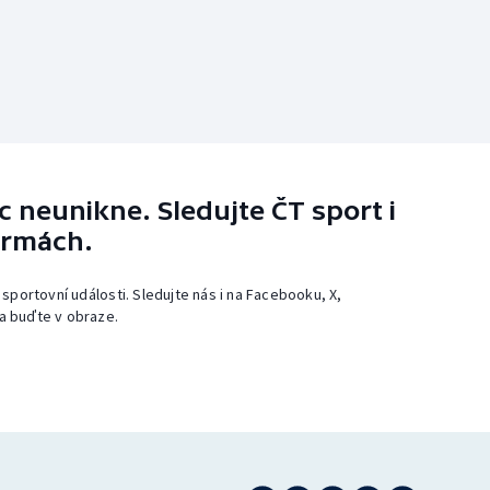
 neunikne. Sledujte ČT sport i
ormách.
 sportovní události. Sledujte nás i na Facebooku, X,
a buďte v obraze.