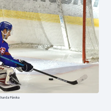
Moderní pětiboj
Triatlon
Motorsport
Veslování
Olympijské hry
Vodní slalom
Parasport
Volejbal
Plavání
Ostatní
Plážový volejbal
charda Pánika