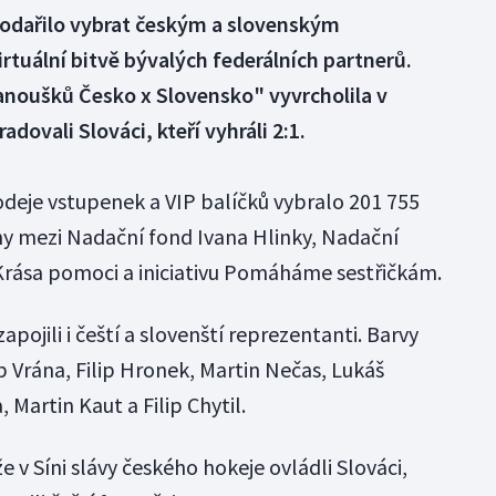
 podařilo vybrat českým a slovenským
tuální bitvě bývalých federálních partnerů.
anoušků Česko x Slovensko" vyvrcholila v
radovali Slováci, kteří vyhráli 2:1.
rodeje vstupenek a VIP balíčků vybralo 201 755
y mezi Nadační fond Ivana Hlinky, Nadační
Krása pomoci a iniciativu Pomáháme sestřičkám.
pojili i čeští a slovenští reprezentanti. Barvy
 Vrána, Filip Hronek, Martin Nečas, Lukáš
Martin Kaut a Filip Chytil.
 v Síni slávy českého hokeje ovládli Slováci,