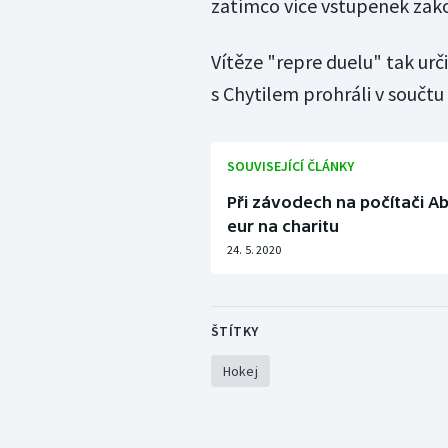
zatímco více vstupenek zakou
Vítěze "repre duelu" tak urč
s Chytilem prohráli v souč
SOUVISEJÍCÍ ČLÁNKY
Při závodech na počítači Ab
eur na charitu
24. 5. 2020
ŠTÍTKY
Hokej