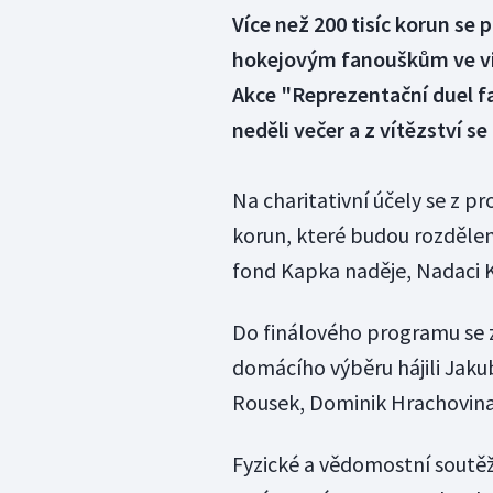
Více než 200 tisíc korun se
hokejovým fanouškům ve vir
Akce "Reprezentační duel f
neděli večer a z vítězství se 
Na charitativní účely se z p
korun, které budou rozdělen
fond Kapka naděje, Nadaci 
Do finálového programu se za
domácího výběru hájili Jakub
Rousek, Dominik Hrachovina, 
Fyzické a vědomostní soutěže