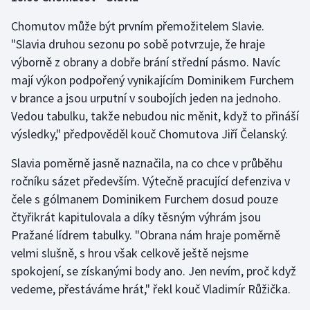
Stolní tenis
Chomutov může být prvním přemožitelem Slavie.
"Slavia druhou sezonu po sobě potvrzuje, že hraje
Triatlon
výborně z obrany a dobře brání střední pásmo. Navíc
Veslování
mají výkon podpořený vynikajícím Dominikem Furchem
v brance a jsou urputní v soubojích jeden na jednoho.
Vodní slalom
Vedou tabulku, takže nebudou nic měnit, když to přináší
výsledky," předpověděl kouč Chomutova Jiří Čelanský.
Volejbal
Slavia poměrně jasně naznačila, na co chce v průběhu
Ostatní
ročníku sázet především. Výtečně pracující defenziva v
čele s gólmanem Dominikem Furchem dosud pouze
čtyřikrát kapitulovala a díky těsným výhrám jsou
Pražané lídrem tabulky. "Obrana nám hraje poměrně
velmi slušně, s hrou však celkově ještě nejsme
spokojení, se získanými body ano. Jen nevím, proč když
vedeme, přestáváme hrát," řekl kouč Vladimír Růžička.