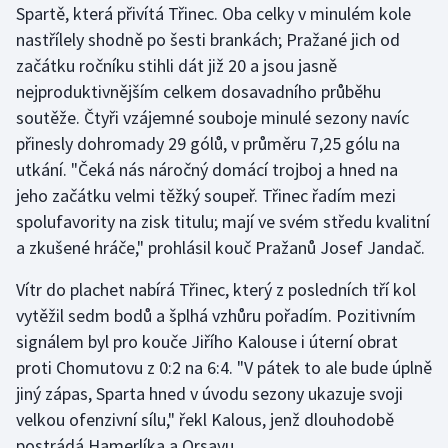
Spartě, která přivítá Třinec. Oba celky v minulém kole
nastřílely shodně po šesti brankách; Pražané jich od
začátku ročníku stihli dát již 20 a jsou jasně
nejproduktivnějším celkem dosavadního průběhu
soutěže. Čtyři vzájemné souboje minulé sezony navíc
přinesly dohromady 29 gólů, v průměru 7,25 gólu na
utkání. "Čeká nás náročný domácí trojboj a hned na
jeho začátku velmi těžký soupeř. Třinec řadím mezi
spolufavority na zisk titulu; mají ve svém středu kvalitní
a zkušené hráče," prohlásil kouč Pražanů Josef Jandač.
Vítr do plachet nabírá Třinec, který z posledních tří kol
vytěžil sedm bodů a šplhá vzhůru pořadím. Pozitivním
signálem byl pro kouče Jiřího Kalouse i úterní obrat
proti Chomutovu z 0:2 na 6:4. "V pátek to ale bude úplně
jiný zápas, Sparta hned v úvodu sezony ukazuje svoji
velkou ofenzivní sílu," řekl Kalous, jenž dlouhodobě
postrádá Hamerlíka a Orsavu.