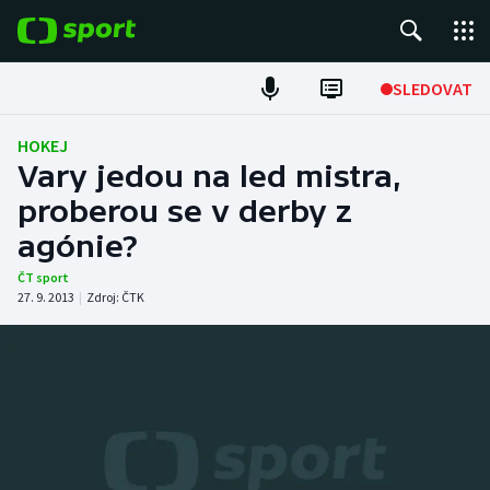
POPULÁRNÍ
SLEDOVAT
Fotbal
HOKEJ
Vary jedou na led mistra,
Hokej
proberou se v derby z
agónie?
Tenis
ČT sport
Atletika
27. 9. 2013
|
Zdroj:
ČTK
Cyklistika
DALŠÍ SPORTY
Americký fotbal
NEPŘEHLÉDNĚTE