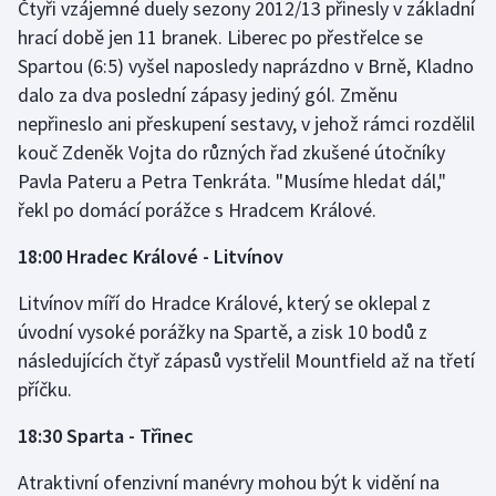
Čtyři vzájemné duely sezony 2012/13 přinesly v základní
hrací době jen 11 branek. Liberec po přestřelce se
Spartou (6:5) vyšel naposledy naprázdno v Brně, Kladno
dalo za dva poslední zápasy jediný gól. Změnu
nepřineslo ani přeskupení sestavy, v jehož rámci rozdělil
kouč Zdeněk Vojta do různých řad zkušené útočníky
Pavla Pateru a Petra Tenkráta. "Musíme hledat dál,"
řekl po domácí porážce s Hradcem Králové.
18:00 Hradec Králové - Litvínov
Litvínov míří do Hradce Králové, který se oklepal z
úvodní vysoké porážky na Spartě, a zisk 10 bodů z
následujících čtyř zápasů vystřelil Mountfield až na třetí
příčku.
18:30 Sparta - Třinec
Atraktivní ofenzivní manévry mohou být k vidění na