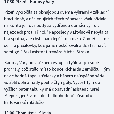
17:30 Plzeň - Karlovy Vary
Olympijské hry
Plzeň vykročila za obhajobou dvěma výhrami v základní
hrací době, v následujících třech zápasech však přidala
Parasport
na konto jen dva body za vydřenou domácí výhru v
nájezdech proti Třinci. "Naposledy v Litvínově nebyla ta
Plavání
hra špatná, ale chybí nám lepší koncovka. Zaměřili jsme
Plážový volejbal
se i na přesilovky, kde jsme neskórovali a dostali navíc
sami gól," řekl asistent trenéra Michal Straka.
Ragby
Karlovy Vary po vítězném vstupu čtyřikrát po sobě
prohrály, což stálo místo kouče Richarda Žemličku. Tým
Rychlobruslení
navíc hodně tápal střelecky a během neúspěšné série
Rychlostní kanoistika
vstřelil dohromady pouhé čtyři góly. Vyvést tým do
vyšších pater tabulky má dosavadní asistent Karel
Short track
Mlejnek, jenž v minulosti dlouhodobě působil u
karlovarské mládeže.
Sportovní střelba
18:00 Chomutov - Slavia