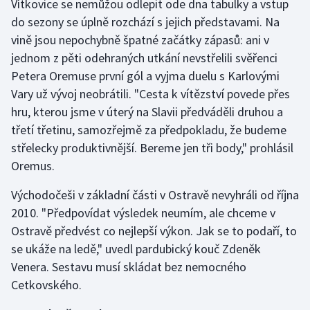
Vítkovice se nemůžou odlepit ode dna tabulky a vstup
do sezony se úplně rozchází s jejich představami. Na
Gymnastika
vině jsou nepochybně špatné začátky zápasů: ani v
jednom z pěti odehraných utkání nevstřelili svěřenci
Házená
Petera Oremuse první gól a vyjma duelu s Karlovými
Vary už vývoj neobrátili. "Cesta k vítězství povede přes
Jezdectví
hru, kterou jsme v úterý na Slavii předváděli druhou a
třetí třetinu, samozřejmě za předpokladu, že budeme
Judo
střelecky produktivnější. Bereme jen tři body," prohlásil
Oremus.
Krasobruslení
Východočeši v základní části v Ostravě nevyhráli od října
Lezení
2010. "Předpovídat výsledek neumím, ale chceme v
Ostravě předvést co nejlepší výkon. Jak se to podaří, to
Lyže a snowboard
se ukáže na ledě," uvedl pardubický kouč Zdeněk
Moderní pětiboj
Venera. Sestavu musí skládat bez nemocného
Cetkovského.
Motorsport