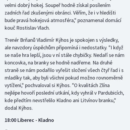
velmi dobrý hokej. Soupeř hodně získal posílením
zadních řad zkušenými obránci. Věřím, že i v hledišti
bude pravá hokejová atmosféra," poznamenal domácí
kouč Rostislav Vlach.
Trenér Brňanů Vladimír Kýhos je spokojen s výsledky,
ale navzdory úspěchům připomíná i nedostatky. "I když
se naše hra lepší, jsou v ní stále chybičky. Nedaří se nám
koncovka, na branky se hodně nadřeme. Na druhé
straně se nám podařilo vyřešit složení všech čtyř řad i s
mladíky tak, aby byli všichni pokud možno rovnoměrně
vytíženi," pochvaloval si Kýhos. "O kvalitách Zlína
nejlépe hovoří poslední utkání, kdy vyhrál v Pardubicích,
kde předtím nevstřelilo Kladno ani Litvínov branku,"
dodal Kýhos.
18:00 Liberec - Kladno