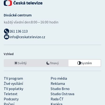
Divácké centrum
každý všední den:
8:00—16:00 hodin
261 136 113
info@ceskatelevize.cz
Vzhled
Světlý
Tmavý
Systém
TV program
Pro média
Živé vysílání
Reklama
TV poplatky
Studio Brno
Teletext
Studio Ostrava
Podcasty
Rada ČT
Počasí
Kariéra