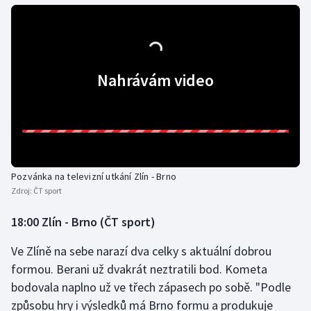
Nahrávám video
Pozvánka na televizní utkání Zlín - Brno
Zdroj:
ČT sport
18:00 Zlín - Brno (ČT sport)
Ve Zlíně na sebe narazí dva celky s aktuální dobrou
formou. Berani už dvakrát neztratili bod. Kometa
bodovala naplno už ve třech zápasech po sobě. "Podle
způsobu hry i výsledků má Brno formu a produkuje