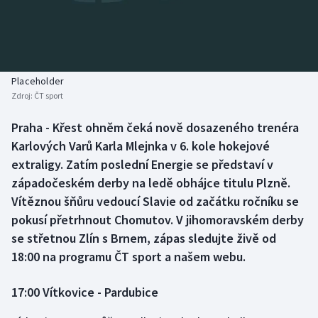
Baseball a softbal
Soutěže
Basketbal
Historické návraty
Biatlon
Aplikace ČT sport
Placeholder
Zdroj:
ČT sport
Boby a skeleton
AZ kvíz
Praha - Křest ohněm čeká nově dosazeného trenéra
Karlových Varů Karla Mlejnka v 6. kole hokejové
Box
extraligy. Zatím poslední Energie se představí v
Curling
západočeském derby na ledě obhájce titulu Plzně.
Vítěznou šňůru vedoucí Slavie od začátku ročníku se
Dostihy
pokusí přetrhnout Chomutov. V jihomoravském derby
se střetnou Zlín s Brnem, zápas sledujte živě od
Florbal
18:00 na programu ČT sport a našem webu.
Futsal
17:00 Vítkovice - Pardubice
Golf