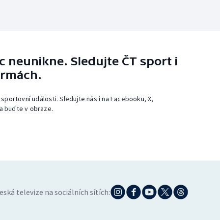
 neunikne. Sledujte ČT sport i
ormách.
 sportovní události. Sledujte nás i na Facebooku, X,
a buďte v obraze.
eská televize na sociálních sítích: