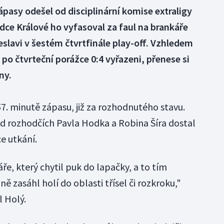
ápasy odešel od disciplinární komise extraligy
ce Králové ho vyfasoval za faul na brankáře
eslavi v šestém čtvrtfinále play-off. Vzhledem
po čtvrteční porážce 0:4 vyřazeni, přenese si
ny.
57. minutě zápasu, již za rozhodnutého stavu.
od rozhodčích Pavla Hodka a Robina Šíra dostal
e utkání.
e, který chytil puk do lapačky, a to tím
 zasáhl holí do oblasti třísel či rozkroku,"
 Holý.