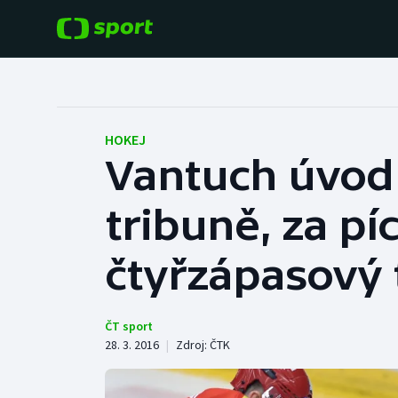
POPULÁRNÍ
DALŠÍ SPORTY
Fotbal
Americký fotbal
HOKEJ
Vantuch úvod p
Hokej
Baseball a softbal
tribuně, za pí
Tenis
Basketbal
Atletika
čtyřzápasový 
Biatlon
Cyklistika
Boby a skeleton
ČT sport
28. 3. 2016
|
Zdroj:
ČTK
Box