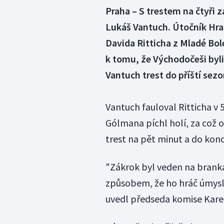
Praha – S trestem na čtyři z
Lukáš Vantuch. Útočník Hrad
Davida Ritticha z Mladé Bol
k tomu, že Východočeši byli 
Vantuch trest do příští sezo
Vantuch fauloval Ritticha v 
Gólmana píchl holí, za což 
trest na pět minut a do konc
"Zákrok byl veden na brankář
způsobem, že ho hráč úmyslně
uvedl předseda komise Karel