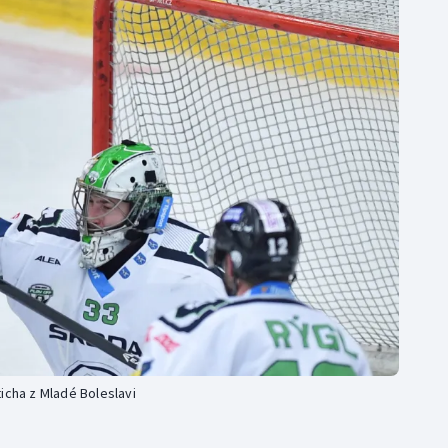
Moderní pětiboj
Triatlon
Motorsport
Veslování
Olympijské hry
Vodní slalom
Parasport
Volejbal
Plavání
Ostatní
Plážový volejbal
icha z Mladé Boleslavi