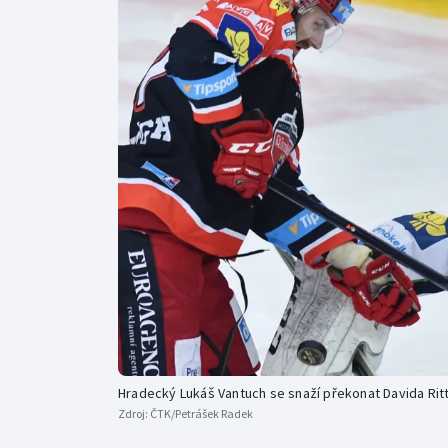
Curling
Dostihy
Florbal
Futsal
Golf
Gymnastika
Hradecký Lukáš Vantuch se snaží překonat Davida Ritt
Zdroj:
ČTK/Petrášek Radek