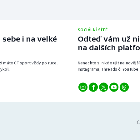
SOCIÁLNÍ SÍTĚ
 sebe i na velké
Odteď vám už nic
na dalších platf
izi máte ČT sport vždy po ruce.
Nenechte si nikde ujít nejnovější
ykoli.
Instagramu, Threads či YouTube 
Č