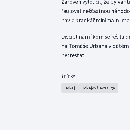
Zároveň vyloučil, že by Va
fauloval nešťastnou náhod
navíc brankář minimální mož
Disciplinární komise řešila 
na Tomáše Urbana v pátém du
netrestat.
ŠTÍTKY
Hokej
Hokejová extraliga