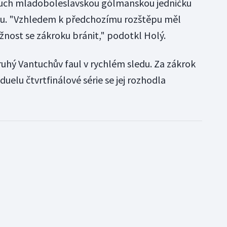
ntuch mladoboleslavskou gólmanskou jedničku
ou. "Vzhledem k předchozímu rozštěpu měl
nost se zákroku bránit," podotkl Holý.
druhý Vantuchův faul v rychlém sledu. Za zákrok
elu čtvrtfinálové série se jej rozhodla