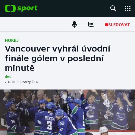
POPULÁRNÍ
SLEDOVAT
Fotbal
HOKEJ
Vancouver vyhrál úvodní
Hokej
finále gólem v poslední
minutě
Tenis
dot
Atletika
2. 6. 2011
|
Zdroj:
ČTK
Cyklistika
DALŠÍ SPORTY
Americký fotbal
NEPŘEHLÉDNĚTE