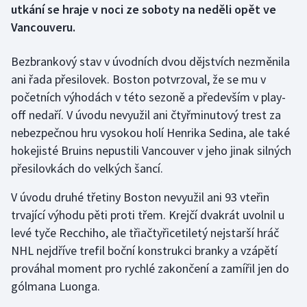
utkání se hraje v noci ze soboty na neděli opět ve
Vancouveru.
Gymnastika
Bezbrankový stav v úvodních dvou dějstvích nezměnila
Házená
ani řada přesilovek. Boston potvrzoval, že se mu v
početních výhodách v této sezoně a především v play-
Jezdectví
off nedaří. V úvodu nevyužil ani čtyřminutový trest za
Judo
nebezpečnou hru vysokou holí Henrika Sedina, ale také
hokejisté Bruins nepustili Vancouver v jeho jinak silných
Krasobruslení
přesilovkách do velkých šancí.
Lezení
V úvodu druhé třetiny Boston nevyužil ani 93 vteřin
trvající výhodu pěti proti třem. Krejčí dvakrát uvolnil u
Lyže a snowboard
levé tyče Recchiho, ale třiačtyřicetiletý nejstarší hráč
NHL nejdříve trefil boční konstrukci branky a vzápětí
Moderní pětiboj
prováhal moment pro rychlé zakončení a zamířil jen do
gólmana Luonga.
Motorsport