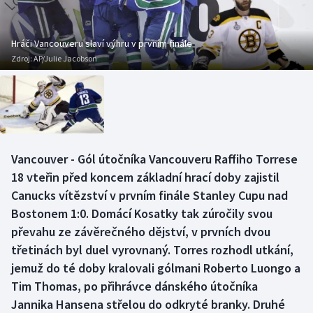
Baseball a softbal
Soutěže
Basketbal
Historické návraty
Hráči Vancouveru slaví výhru v prvním finále
Zdroj:
AP/Julie Jacobson
Biatlon
Aplikace ČT sport
Boby a skeleton
AZ kvíz
Box
Vancouver - Gól útočníka Vancouveru Raffiho Torrese
18 vteřin před koncem základní hrací doby zajistil
Curling
Canucks vítězství v prvním finále Stanley Cupu nad
Dostihy
Bostonem 1:0. Domácí Kosatky tak zúročily svou
převahu ze závěrečného dějství, v prvních dvou
Florbal
třetinách byl duel vyrovnaný. Torres rozhodl utkání,
jemuž do té doby kralovali gólmani Roberto Luongo a
Futsal
Tim Thomas, po přihrávce dánského útočníka
Jannika Hansena střelou do odkryté branky. Druhé
Golf