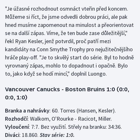
Stolní tenis
"Je úžasné rozhodnout osmnáct vteřin před koncem.
Můžeme si říct, že jsme odvedli dobrou práci, ale pak
Triatlon
hned musíme zapomenout na minulost a přeorientovat
se na další zápas. Víme, že ten bude zase důležitější,"
Veslování
řekl Ryan Kesler, jenž potvrdil, proč patří mezi
kandidáty na Conn Smythe Trophy pro nejužitečnějšího
Vodní slalom
hráče play-off. "Je to skvělý start do série. Byl to hodně
Volejbal
vyrovnaný zápas, mohlo to dopadnout i opačně. Bylo
to, jako když se hodí mincí," doplnil Luongo.
Ostatní
Vancouver Canucks - Boston Bruins 1:0 (0:0,
0:0, 1:0)
Branka a nahrávky
: 60. Torres (Hansen, Kesler).
Rozhodčí
: Walkom, O'Rourke - Racicot, Miller.
Vyloučení
: 7:7. Bez využití. Střely na branku: 34:36.
Diváci
: 18.860.
Stav série: 1:0.