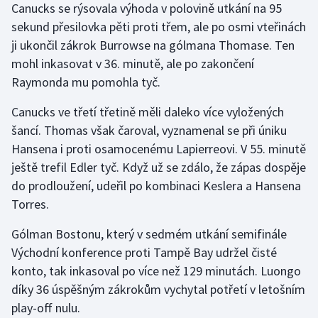
Canucks se rýsovala výhoda v polovině utkání na 95
Olympijské hry
sekund přesilovka pěti proti třem, ale po osmi vteřinách
ji ukončil zákrok Burrowse na gólmana Thomase. Ten
Parasport
mohl inkasovat v 36. minutě, ale po zakončení
Raymonda mu pomohla tyč.
Plavání
Canucks ve třetí třetině měli daleko více vyložených
Plážový volejbal
šancí. Thomas však čaroval, vyznamenal se při úniku
Hansena i proti osamocenému Lapierreovi. V 55. minutě
Ragby
ještě trefil Edler tyč. Když už se zdálo, že zápas dospěje
do prodloužení, udeřil po kombinaci Keslera a Hansena
Rychlobruslení
Torres.
Rychlostní kanoistika
Gólman Bostonu, který v sedmém utkání semifinále
Východní konference proti Tampě Bay udržel čisté
Short track
konto, tak inkasoval po více než 129 minutách. Luongo
díky 36 úspěšným zákrokům vychytal potřetí v letošním
Sportovní střelba
play-off nulu.