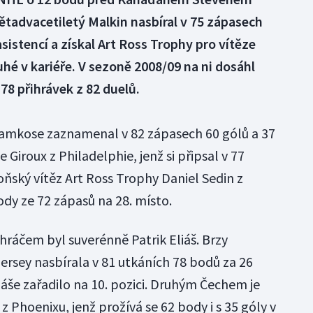
advacetiletý Malkin nasbíral v 75 zápasech
sistencí a získal Art Ross Trophy pro vítěze
é v kariéře. V sezoně 2008/09 na ni dosáhl
78 přihrávek z 82 duelů.
tamkose zaznamenal v 82 zápasech 60 gólů a 37
e Giroux z Philadelphie, jenž si připsal v 77
oňský vítěz Art Ross Trophy Daniel Sedin z
ody ze 72 zápasů na 28. místo.
ráčem byl suverénně Patrik Eliáš. Brzy
ersey nasbírala v 81 utkáních 78 bodů za 26
liáše zařadilo na 10. pozici. Druhým Čechem je
z Phoenixu, jenž prožívá se 62 body i s 35 góly v