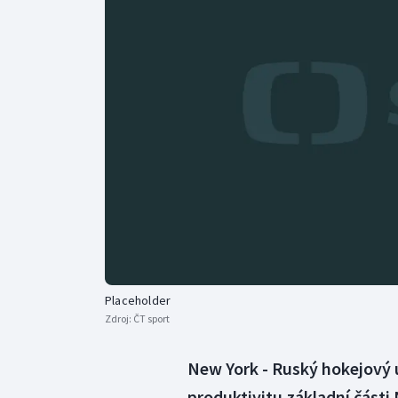
Curling
Dostihy
Florbal
Futsal
Golf
Gymnastika
Placeholder
Zdroj:
ČT sport
New York - Ruský hokejový ú
produktivitu základní čás