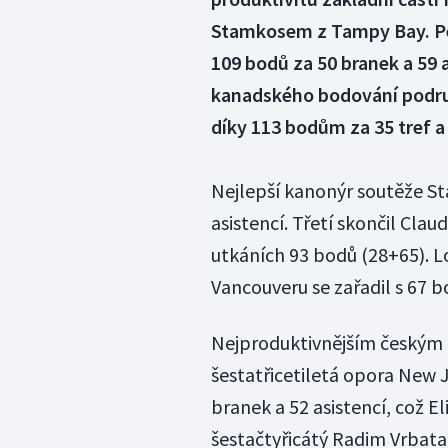
Stamkosem z Tampy Bay. Pět
109 bodů za 50 branek a 59 a
kanadského bodování podruh
díky 113 bodům za 35 tref a 
Nejlepší kanonýr soutěže S
asistencí. Třetí skončil Claud
utkáních 93 bodů (28+65). L
Vancouveru se zařadil s 67 b
Nejproduktivnějším českým h
šestatřicetiletá opora New J
branek a 52 asistencí, což E
šestačtyřicátý Radim Vrbata 