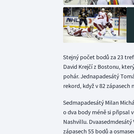
Stejný počet bodů za 23 tre
David Krejčí z Bostonu, kter
pohár. Jednapadesátý Tomáš 
rekord, když v 82 zápasech n
Sedmapadesátý Milan Michál
o dva body méně si připsal v
Nashvillu. Dvaasedmdesátý 
zápasech 55 bodů a osmased