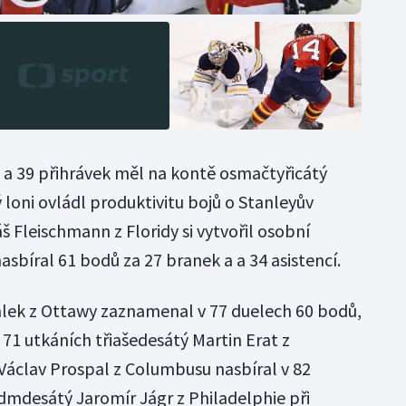
f a 39 přihrávek měl na kontě osmačtyřicátý
ý loni ovládl produktivitu bojů o Stanleyův
Fleischmann z Floridy si vytvořil osobní
asbíral 61 bodů za 27 branek a a 34 asistencí.
ek z Ottawy zaznamenal v 77 duelech 60 bodů,
 71 utkáních třiašedesátý Martin Erat z
Václav Prospal z Columbusu nasbíral v 82
mdesátý Jaromír Jágr z Philadelphie při