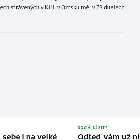
tech strávených v KHL v Omsku měl v 73 duelech
SOCIÁLNÍ SÍTĚ
 sebe i na velké
Odteď vám už nic