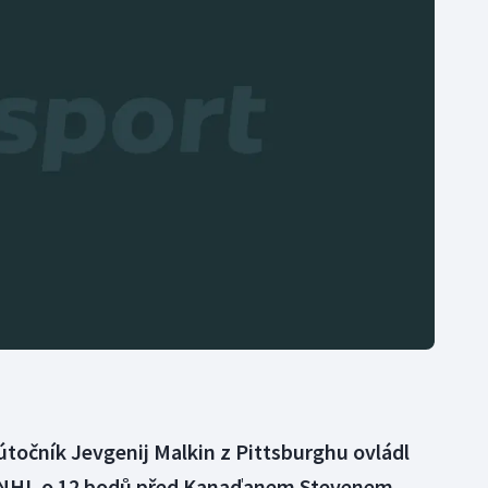
Moderní pětiboj
Triatlon
Motorsport
Veslování
Olympijské hry
Vodní slalom
Parasport
Volejbal
Plavání
Ostatní
Plážový volejbal
točník Jevgenij Malkin z Pittsburghu ovládl
ti NHL o 12 bodů před Kanaďanem Stevenem