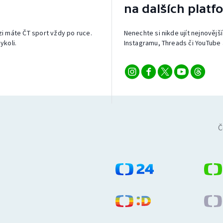
na dalších platf
izi máte ČT sport vždy po ruce.
Nenechte si nikde ujít nejnovější
ykoli.
Instagramu, Threads či YouTube 
Č