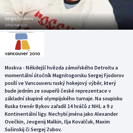
Baseball a softbal
Soutěže
Basketbal
Historické návraty
Sergej Fjodorov
Zdroj:
hokej.cz
Biatlon
Aplikace ČT sport
Boby a skeleton
AZ kvíz
Box
Moskva - Někdejší hvězda zámořského Detroitu a
momentální útočník Magnitogorsku Sergej Fjodorov
Curling
posílí ve Vancouveru ruský hokejový výběr, který
Dostihy
bude jedním ze soupeřů české reprezentace v
základní skupině olympijského turnaje. Na soupisku
Florbal
Ruska trenér Bykov zařadil 14 hráčů z NHL a 9 z
Kontinentální ligy. Nechybí jména jako Alexander
Futsal
Ovečkin, Jevgenij Malkin, Ilja Kovalčuk, Maxim
Sušinskij či Sergej Zubov.
Golf