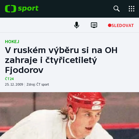
POPULÁRNÍ
SLEDOVAT
Fotbal
HOKEJ
V ruském výběru si na OH
Hokej
zahraje i čtyřicetiletý
Fjodorov
Tenis
ČT24
Atletika
25. 12. 2009
|
Zdroj:
ČT sport
Cyklistika
DALŠÍ SPORTY
Americký fotbal
NEPŘEHLÉDNĚTE