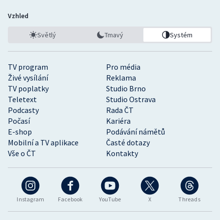
Vzhled
Světlý
Tmavý
Systém
TV program
Pro média
Živé vysílání
Reklama
TV poplatky
Studio Brno
Teletext
Studio Ostrava
Podcasty
Rada ČT
Počasí
Kariéra
E-shop
Podávání námětů
Mobilní a TV aplikace
Časté dotazy
Vše o ČT
Kontakty
Instagram
Facebook
YouTube
X
Threads