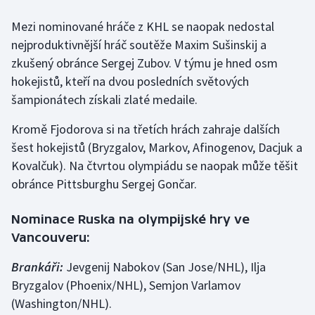
Mezi nominované hráče z KHL se naopak nedostal
Gymnastika
nejproduktivnější hráč soutěže Maxim Sušinskij a
zkušený obránce Sergej Zubov. V týmu je hned osm
Házená
hokejistů, kteří na dvou posledních světových
šampionátech získali zlaté medaile.
Jezdectví
Kromě Fjodorova si na třetích hrách zahraje dalších
Judo
šest hokejistů (Bryzgalov, Markov, Afinogenov, Dacjuk a
Kovalčuk). Na čtvrtou olympiádu se naopak může těšit
Krasobruslení
obránce Pittsburghu Sergej Gončar.
Lezení
Nominace Ruska na olympijské hry ve
Lyže a snowboard
Vancouveru:
Brankáři:
Jevgenij Nabokov (San Jose/NHL), Ilja
Moderní pětiboj
Bryzgalov (Phoenix/NHL), Semjon Varlamov
(Washington/NHL).
Motorsport