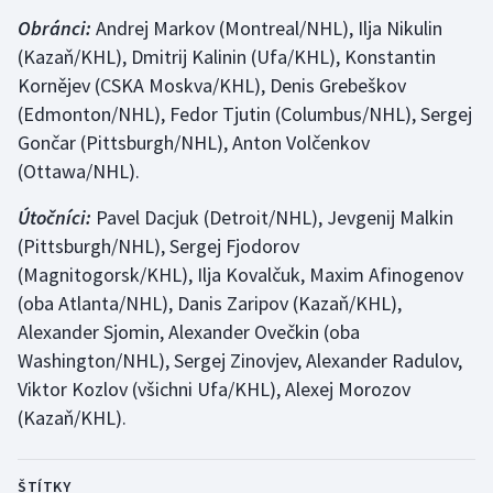
Obránci:
Andrej Markov (Montreal/NHL), Ilja Nikulin
Olympijské hry
(Kazaň/KHL), Dmitrij Kalinin (Ufa/KHL), Konstantin
Kornějev (CSKA Moskva/KHL), Denis Grebeškov
Parasport
(Edmonton/NHL), Fedor Tjutin (Columbus/NHL), Sergej
Plavání
Gončar (Pittsburgh/NHL), Anton Volčenkov
(Ottawa/NHL).
Plážový volejbal
Útočníci:
Pavel Dacjuk (Detroit/NHL), Jevgenij Malkin
(Pittsburgh/NHL), Sergej Fjodorov
Ragby
(Magnitogorsk/KHL), Ilja Kovalčuk, Maxim Afinogenov
Rychlobruslení
(oba Atlanta/NHL), Danis Zaripov (Kazaň/KHL),
Alexander Sjomin, Alexander Ovečkin (oba
Rychlostní kanoistika
Washington/NHL), Sergej Zinovjev, Alexander Radulov,
Viktor Kozlov (všichni Ufa/KHL), Alexej Morozov
Short track
(Kazaň/KHL).
Sportovní střelba
ŠTÍTKY