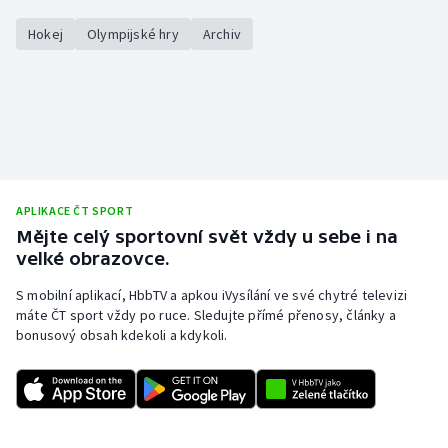
Stolní tenis
Hokej
Olympijské hry
Archiv
Triatlon
Veslování
Vodní slalom
Volejbal
APLIKACE ČT SPORT
Mějte celý sportovní svět vždy u sebe i na
Ostatní
velké obrazovce.
S mobilní aplikací, HbbTV a apkou iVysílání ve své chytré televizi
máte ČT sport vždy po ruce. Sledujte přímé přenosy, články a
bonusový obsah kdekoli a kdykoli.