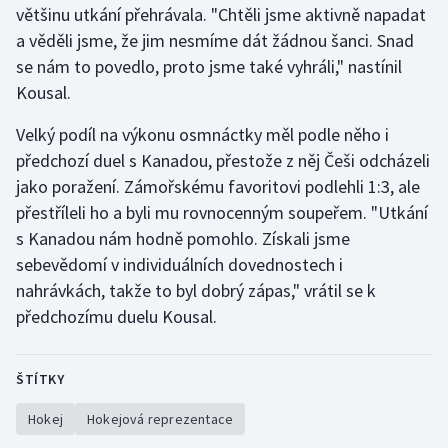
většinu utkání přehrávala. "Chtěli jsme aktivně napadat
Olympijské hry
a věděli jsme, že jim nesmíme dát žádnou šanci. Snad
se nám to povedlo, proto jsme také vyhráli," nastínil
Parasport
Kousal.
Plavání
Velký podíl na výkonu osmnáctky měl podle něho i
předchozí duel s Kanadou, přestože z něj Češi odcházeli
Plážový volejbal
jako poražení. Zámořskému favoritovi podlehli 1:3, ale
přestříleli ho a byli mu rovnocenným soupeřem. "Utkání
Ragby
s Kanadou nám hodně pomohlo. Získali jsme
sebevědomí v individuálních dovednostech i
Rychlobruslení
nahrávkách, takže to byl dobrý zápas," vrátil se k
předchozímu duelu Kousal.
Rychlostní kanoistika
Short track
ŠTÍTKY
Sportovní střelba
Hokej
Hokejová reprezentace