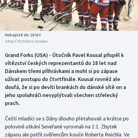
Baseball a softbal
Soutěže
Basketbal
Historické návraty
Biatlon
Aplikace ČT sport
Hokejisté do 18 let
Zdroj:
ČTK/Ožana Jaroslav
Boby a skeleton
AZ kvíz
Grand Forks (USA) - Útočník Pavel Kousal přispěl k
vítězství českých reprezentantů do 18 let nad
Box
Dánskem třemi přihrávkami a mohl si po zápase
Curling
užívat postupu do čtvrtfinále. Kousal rovněž ale
doufá, že si po devíti brankách do dánské sítě on a
Dostihy
jeho spoluhráči nevyplýtvali všechen střelecký
prach.
Florbal
Čeští mladíci se s Dány dlouho přetahovali a krátce po
Futsal
polovině utkání Seveřané vyrovnali na 1:1. Zbytek
zápasu ale patřil svěřencům kouče Roberta Reichla. Ve
Golf