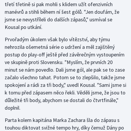
třetí třetině si pak mohli s klidem užít ofenzivních
manévrů a stihli během ní šest gólů. "Jen doufám, že
Gymnastika
jsme se nevystříleli do dalších zápasů," usmíval se
Kousal po utkání.
Házená
Prvořadým úkolem však bylo vítězství, aby týmu
Jezdectví
nehrozila ošemetná série o udržení a měl zajištěný
postup do play-off ještě před závěrečným vystoupením
Judo
ve skupině proti Slovensku. "Myslím, že prvních 20
minut se nám povedlo. Dali jsme gól, ale pak se to zase
Krasobruslení
začalo všechno tahat. Potom se to zlepšilo, takže jsme
Lezení
spokojení a rádi za tři body," uvedl Kousal. "Sami jsme si
k tomu před zápasem něco řekli. Věděli jsme, že jsou to
Lyže a snowboard
důležité tři body, abychom se dostali do čtvrtfinále,"
doplnil.
Moderní pětiboj
Parta kolem kapitána Marka Zachara šla do zápasu s
Motorsport
touhou diktovat svižné tempo hry, díky čemuž Dány po