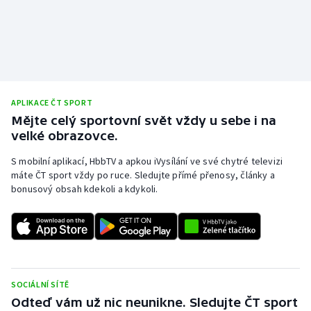
Stolní tenis
Triatlon
Veslování
APLIKACE ČT SPORT
Vodní slalom
Mějte celý sportovní svět vždy u sebe i na
velké obrazovce.
Volejbal
S mobilní aplikací, HbbTV a apkou iVysílání ve své chytré televizi
máte ČT sport vždy po ruce. Sledujte přímé přenosy, články a
Ostatní
bonusový obsah kdekoli a kdykoli.
SOCIÁLNÍ SÍTĚ
Odteď vám už nic neunikne. Sledujte ČT sport