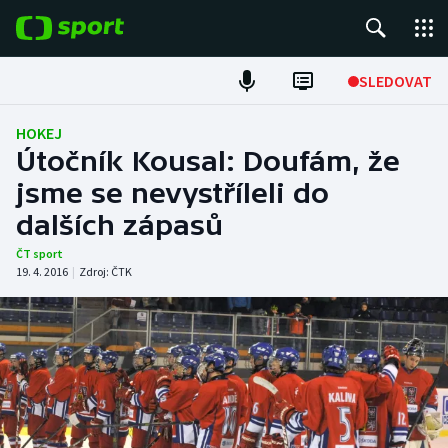
POPULÁRNÍ
SLEDOVAT
Fotbal
HOKEJ
Útočník Kousal: Doufám, že
Hokej
jsme se nevystříleli do
dalších zápasů
Tenis
ČT sport
Atletika
19. 4. 2016
|
Zdroj:
ČTK
Cyklistika
DALŠÍ SPORTY
Americký fotbal
NEPŘEHLÉDNĚTE