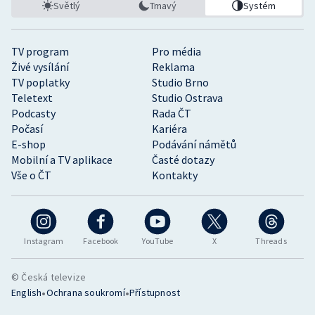
Světlý
Tmavý
Systém
TV program
Pro média
Živé vysílání
Reklama
TV poplatky
Studio Brno
Teletext
Studio Ostrava
Podcasty
Rada ČT
Počasí
Kariéra
E-shop
Podávání námětů
Mobilní a TV aplikace
Časté dotazy
Vše o ČT
Kontakty
Instagram
Facebook
YouTube
X
Threads
© Česká televize
•
•
English
Ochrana soukromí
Přístupnost