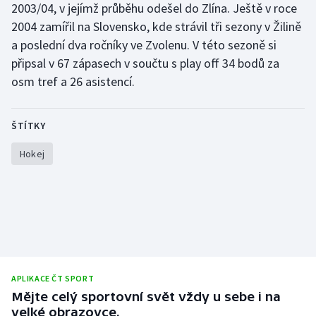
2003/04, v jejímž průběhu odešel do Zlína. Ještě v roce
Olympijské hry
2004 zamířil na Slovensko, kde strávil tři sezony v Žilině
a poslední dva ročníky ve Zvolenu. V této sezoně si
Parasport
připsal v 67 zápasech v součtu s play off 34 bodů za
osm tref a 26 asistencí.
Plavání
Plážový volejbal
ŠTÍTKY
Hokej
Ragby
Rychlobruslení
Rychlostní kanoistika
Short track
APLIKACE ČT SPORT
Sportovní střelba
Mějte celý sportovní svět vždy u sebe i na
velké obrazovce.