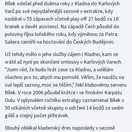
Bílek odešel před dvěma roky z Kladna do Karlových
Varů po své nejvydařenější sezoně v extralize, kdy
Gymnastika
nasbíral v 55 zápasech včetně play off 27 bodů za 18
branek a devět asistencí. Na západě Čech působil do
Házená
poloviny října loňského roku, kdy výměnou za Petra
Sailera zamířil na hostování do Českých Budějovic.
Jezdectví
Už tehdy mělo o jeho služby zájem i Kladno, kam se
Judo
vrátil až nyní po skončení smlouvy v Karlových Varech.
"Jsem rád, že budu hrát zase za Kladno, a udělám
Krasobruslení
všechno pro to, abych mu pomohl. Věřím, že navážu na
Lezení
své lepší sezony, moc se těším," řekl klubovému serveru
Bílek. V roce 2006 působil krátce i ve finském Kärpätu
Lyže a snowboard
Oulu. V uplynulém ročníku extraligy zaznamenal Bílek v
50 utkáních včetně skupiny o udržení 14 bodů za sedm
Moderní pětiboj
gólů a stejný počet přihrávek.
Motorsport
Dlouhý oblékal kladenský dres naposledy v sezoně