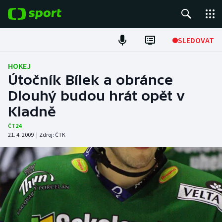
POPULÁRNÍ
SLEDOVAT
Fotbal
HOKEJ
Útočník Bílek a obránce
Hokej
Dlouhý budou hrát opět v
Kladně
Tenis
ČT24
Atletika
21. 4. 2009
|
Zdroj:
ČTK
Cyklistika
DALŠÍ SPORTY
Americký fotbal
NEPŘEHLÉDNĚTE