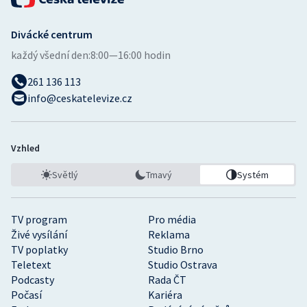
Divácké centrum
každý všední den:
8:00—16:00 hodin
261 136 113
info@ceskatelevize.cz
Vzhled
Světlý
Tmavý
Systém
TV program
Pro média
Živé vysílání
Reklama
TV poplatky
Studio Brno
Teletext
Studio Ostrava
Podcasty
Rada ČT
Počasí
Kariéra