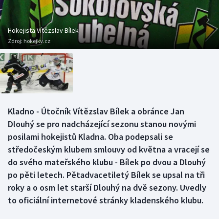
Baseball a softbal
Soutěže
Basketbal
Historické návraty
Hokejista Vítězslav Bílek
Zdroj:
hokejkv.cz
Biatlon
Aplikace ČT sport
Boby a skeleton
AZ kvíz
Box
Kladno - Útočník Vítězslav Bílek a obránce Jan
Dlouhý se pro nadcházející sezonu stanou novými
Curling
posilami hokejistů Kladna. Oba podepsali se
Dostihy
středočeským klubem smlouvy od května a vracejí se
do svého mateřského klubu - Bílek po dvou a Dlouhý
Florbal
po pěti letech. Pětadvacetiletý Bílek se upsal na tři
roky a o osm let starší Dlouhý na dvě sezony. Uvedly
Futsal
to oficiální internetové stránky kladenského klubu.
Golf