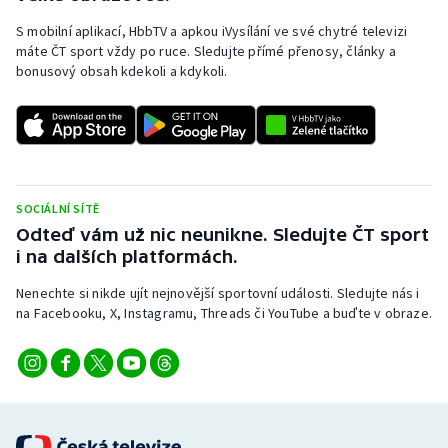
Stolní tenis
S mobilní aplikací, HbbTV a apkou iVysílání ve své chytré televizi
máte ČT sport vždy po ruce. Sledujte přímé přenosy, články a
Triatlon
bonusový obsah kdekoli a kdykoli.
Veslování
Vodní slalom
Volejbal
SOCIÁLNÍ SÍTĚ
Odteď vám už nic neunikne. Sledujte ČT sport
Ostatní
i na dalších platformách.
Nenechte si nikde ujít nejnovější sportovní události. Sledujte nás i
na Facebooku, X, Instagramu, Threads či YouTube a buďte v obraze.