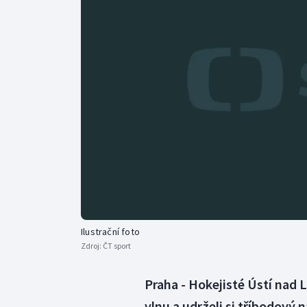
Curling
Dostihy
Florbal
Futsal
Golf
Gymnastika
Ilustrační foto
Zdroj:
ČT sport
Praha - Hokejisté Ústí nad L
vlnu a udrželi si tříbodový