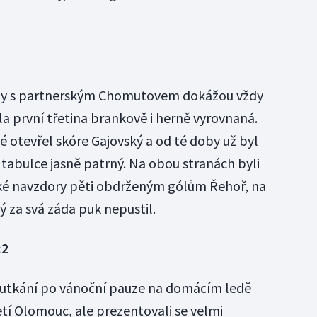
rby s partnerským Chomutovem dokážou vždy
la první třetina brankově i herně vyrovnaná.
 otevřel skóre Gajovský a od té doby už byl
 tabulce jasně patrný. Na obou stranách byli
ké navzdory pěti obdrženým gólům Řehoř, na
 za svá záda puk nepustil.
:2
m utkání po vánoční pauze na domácím ledě
etí Olomouc, ale prezentovali se velmi