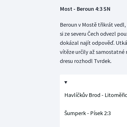
Most - Beroun 4:3 SN
Beroun v Mostě třikrát vedl,
si ze severu Čech odvezl p
dokázal najít odpověď. Utká
vítěze určily až samostatné n
dresu rozhodl Tvrdek.
Havlíčkův Brod - Litoměřic
Šumperk - Písek 2:3