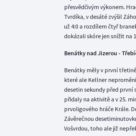
přesvědčivým výkonem. Hrad
Tvrdíka, v desáté zvýšil Záh
už 4:0 a rozdílem čtyř brane
dokázali skóre jen snížit na 
Benátky nad Jizerou - Třebí
Benátky měly v první třetině
které ale Kellner neproměnil
desetin sekundy před první s
přidaly na aktivitě a v 25. 
prvoligového hráče Krále. Do
Závěrečnou desetiminutovk
Vošvrdou, toho ale již nepře