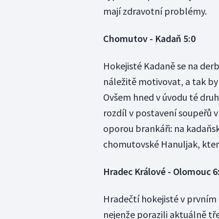
mají zdravotní problémy.
Chomutov - Kadaň 5:0
Hokejisté Kadaně se na de
náležitě motivovat, a tak by
Ovšem hned v úvodu té druhé
rozdíl v postavení soupeřů v
oporou brankáři: na kadaňs
chomutovské Hanuljak, který
Hradec Králové - Olomouc 6
Hradečtí hokejisté v první
nejenže porazili aktuálně tř