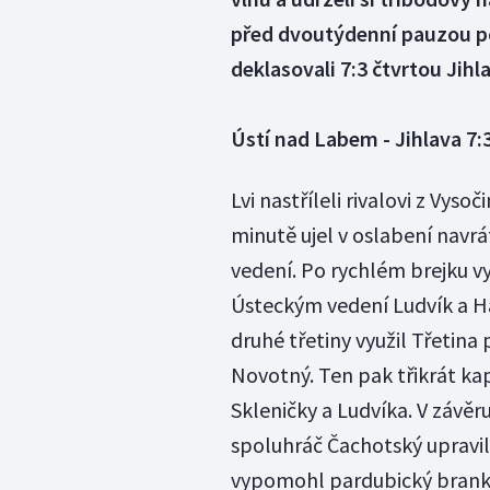
před dvoutýdenní pauzou po
deklasovali 7:3 čtvrtou Jihl
Ústí nad Labem - Jihlava 7:
Lvi nastříleli rivalovi z Vys
minutě ujel v oslabení navrá
vedení. Po rychlém brejku vy
Ústeckým vedení Ludvík a Ha
druhé třetiny využil Třetina
Novotný. Ten pak třikrát kap
Skleničky a Ludvíka. V závěru
spoluhráč Čachotský upravil 
vypomohl pardubický branká