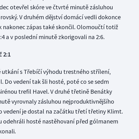
ec otevřel skóre ve čtvrté minutě zásluhou
orovský. V druhém dějství domácí vedli dokonce
k nakonec zápas také skončil. Olomoučtí totiž
1:4 a v poslední minutě zkorigovali na 2:6.
č 2:1
 utkání s Třebíčí výhodu trestného střílení,
. Do vedení tak šli hosté, poté co se sedm
irénou trefil Havel. V druhé třetině Benátky
minutě vyrovnaly zásluhou nejproduktivnějšího
 vedení je dostal na začátku třetí třetiny Klimt.
u odehráli hosté nastěhovaní před gólmanem
konali.