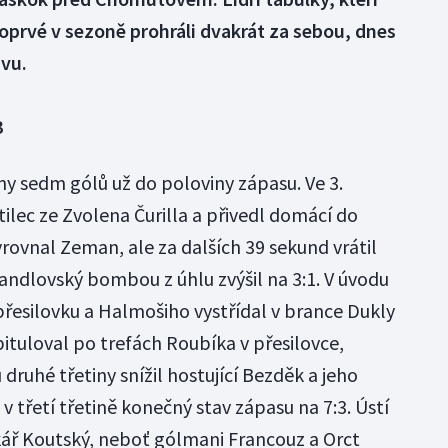
prvé v sezoně prohráli dvakrát za sebou, dnes
avu.
3
očiny sedm gólů už do poloviny zápasu. Ve 3.
tilec ze Zvolena Čurilla a přivedl domácí do
rovnal Zeman, ale za dalších 39 sekund vrátil
ndlovský bombou z úhlu zvýšil na 3:1. V úvodu
 přesilovku a Halmošiho vystřídal v brance Dukly
ituloval po trefách Roubíka v přesilovce,
 druhé třetiny snížil hostující Bezděk a jeho
v třetí třetině konečný stav zápasu na 7:3. Ústí
ř Koutský, neboť gólmani Francouz a Orct