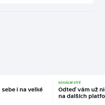
SOCIÁLNÍ SÍTĚ
 sebe i na velké
Odteď vám už nic
na dalších platf