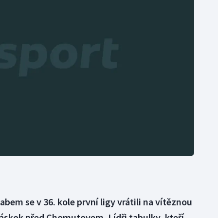
Moderní pětiboj
Triatlon
Motorsport
Veslování
Olympijské hry
Vodní slalom
Parasport
Volejbal
Plavání
Ostatní
Plážový volejbal
abem se v 36. kole první ligy vrátili na vítěznou
 náskok před Chomutovem. Lídři tabulky, kteří