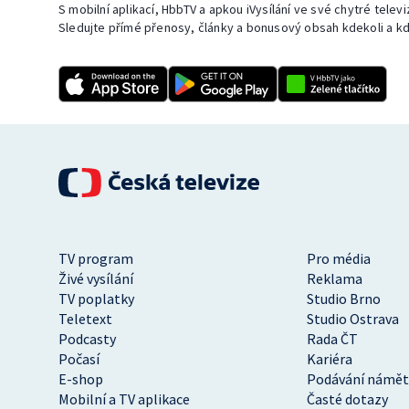
S mobilní aplikací, HbbTV a apkou iVysílání ve své chytré telev
Sledujte přímé přenosy, články a bonusový obsah kdekoli a kd
TV program
Pro média
Živé vysílání
Reklama
TV poplatky
Studio Brno
Teletext
Studio Ostrava
Podcasty
Rada ČT
Počasí
Kariéra
E-shop
Podávání námět
Mobilní a TV aplikace
Časté dotazy