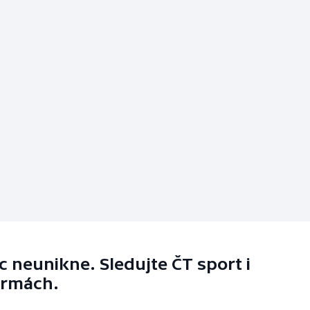
 neunikne. Sledujte ČT sport i
ormách.